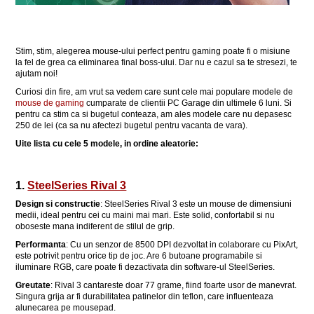
Stim, stim, alegerea mouse-ului perfect pentru gaming poate fi o misiune
la fel de grea ca eliminarea final boss-ului. Dar nu e cazul sa te stresezi, te
ajutam noi!
Curiosi din fire, am vrut sa vedem care sunt cele mai populare modele de
mouse de gaming
cumparate de clientii PC Garage din ultimele 6 luni. Si
pentru ca stim ca si bugetul conteaza, am ales modele care nu depasesc
250 de lei (ca sa nu afectezi bugetul pentru vacanta de vara).
Uite lista cu cele 5 modele, in ordine aleatorie:
1.
SteelSeries Rival 3
Design si constructie
: SteelSeries Rival 3 este un mouse de dimensiuni
medii, ideal pentru cei cu maini mai mari. Este solid, confortabil si nu
oboseste mana indiferent de stilul de grip.
Performanta
: Cu un senzor de 8500 DPI dezvoltat in colaborare cu PixArt,
este potrivit pentru orice tip de joc. Are 6 butoane programabile si
iluminare RGB, care poate fi dezactivata din software-ul SteelSeries.
Greutate
: Rival 3 cantareste doar 77 grame, fiind foarte usor de manevrat.
Singura grija ar fi durabilitatea patinelor din teflon, care influenteaza
alunecarea pe mousepad.