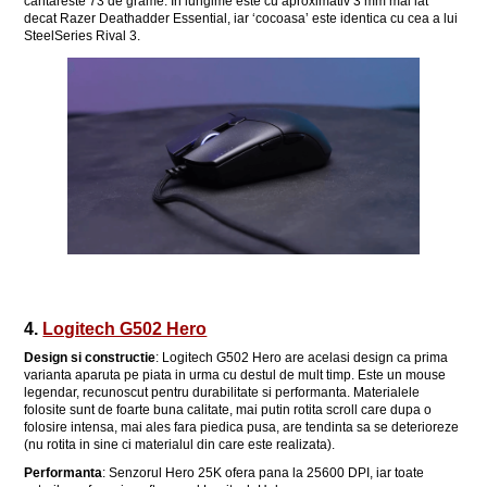
cantareste 73 de grame. In lungime este cu aproximativ 3 mm mai lat
decat Razer Deathadder Essential, iar ‘cocoasa’ este identica cu cea a lui
SteelSeries Rival 3.
4.
Logitech G502 Hero
Design si constructie
: Logitech G502 Hero are acelasi design ca prima
varianta aparuta pe piata in urma cu destul de mult timp. Este un mouse
legendar, recunoscut pentru durabilitate si performanta. Materialele
folosite sunt de foarte buna calitate, mai putin rotita scroll care dupa o
folosire intensa, mai ales fara piedica pusa, are tendinta sa se deterioreze
(nu rotita in sine ci materialul din care este realizata).
Performanta
: Senzorul Hero 25K ofera pana la 25600 DPI, iar toate