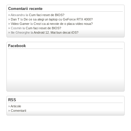
Comentarii recente
Alexandru
la
Cum faci reset de BIOS?
Dan T
la
De ce sa alegi un laptop cu GeForce RTX 4000?
Video Gamer
la
Crezi ca ai nevoie de o placa video noua?
Cosmin
la
Cum faci reset de BIOS?
Ilie Gheorghe
la
Android 12. Mai bun decat iOS?
Facebook
RSS
Articole
Comentarii