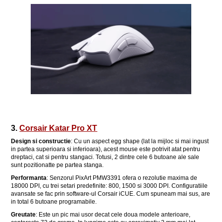
3.
Corsair Katar Pro XT
Design si constructie
: Cu un aspect egg shape (lat la mijloc si mai ingust
in partea superioara si inferioara), acest mouse este potrivit atat pentru
dreptaci, cat si pentru stangaci. Totusi, 2 dintre cele 6 butoane ale sale
sunt pozitionatte pe partea stanga.
Performanta
: Senzorul PixArt PMW3391 ofera o rezolutie maxima de
18000 DPI, cu trei setari predefinite: 800, 1500 si 3000 DPI. Configuratiile
avansate se fac prin software-ul Corsair iCUE. Cum spuneam mai sus, are
in total 6 butoane programabile.
Greutate
: Este un pic mai usor decat cele doua modele anterioare,