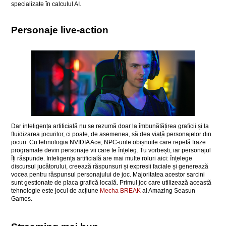
specializate în calculul AI.
Personaje live-action
Dar inteligența artificială nu se rezumă doar la îmbunătățirea graficii și la
fluidizarea jocurilor, ci poate, de asemenea, să dea viață personajelor din
jocuri. Cu tehnologia NVIDIA Ace, NPC-urile obișnuite care repetă fraze
programate devin personaje vii care te înțeleg. Tu vorbești, iar personajul
îți răspunde. Inteligența artificială are mai multe roluri aici: înțelege
discursul jucătorului, creează răspunsuri și expresii faciale și generează
vocea pentru răspunsul personajului de joc. Majoritatea acestor sarcini
sunt gestionate de placa grafică locală. Primul joc care utilizează această
tehnologie este jocul de acțiune
Mecha BREAK
al Amazing Seasun
Games.