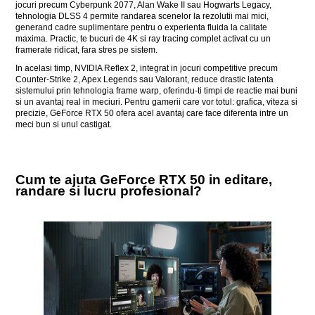
jocuri precum Cyberpunk 2077, Alan Wake II sau Hogwarts Legacy,
tehnologia DLSS 4 permite randarea scenelor la rezolutii mai mici,
generand cadre suplimentare pentru o experienta fluida la calitate
maxima. Practic, te bucuri de 4K si ray tracing complet activat cu un
framerate ridicat, fara stres pe sistem.
In acelasi timp, NVIDIA Reflex 2, integrat in jocuri competitive precum
Counter-Strike 2, Apex Legends sau Valorant, reduce drastic latenta
sistemului prin tehnologia frame warp, oferindu-ti timpi de reactie mai buni
si un avantaj real in meciuri. Pentru gamerii care vor totul: grafica, viteza si
precizie, GeForce RTX 50 ofera acel avantaj care face diferenta intre un
meci bun si unul castigat.
Cum te ajuta GeForce RTX 50 in editare,
randare si lucru profesional?