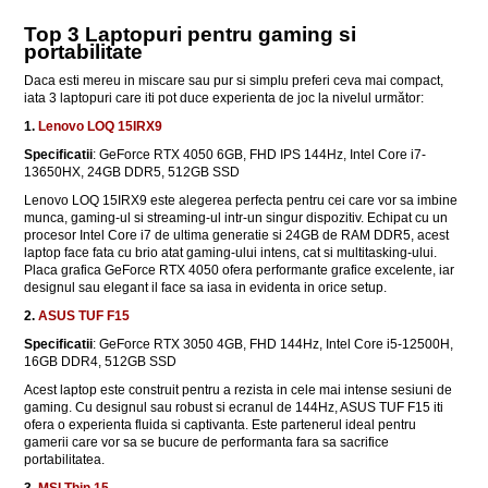
Top 3 Laptopuri pentru gaming si
portabilitate
Daca esti mereu in miscare sau pur si simplu preferi ceva mai compact,
iata 3 laptopuri care iti pot duce experienta de joc la nivelul următor:
1.
Lenovo LOQ 15IRX9
Specificatii
: GeForce RTX 4050 6GB, FHD IPS 144Hz, Intel Core i7-
13650HX, 24GB DDR5, 512GB SSD
Lenovo LOQ 15IRX9 este alegerea perfecta pentru cei care vor sa imbine
munca, gaming-ul si streaming-ul intr-un singur dispozitiv. Echipat cu un
procesor Intel Core i7 de ultima generatie si 24GB de RAM DDR5, acest
laptop face fata cu brio atat gaming-ului intens, cat si multitasking-ului.
Placa grafica GeForce RTX 4050 ofera performante grafice excelente, iar
designul sau elegant il face sa iasa in evidenta in orice setup.
2.
ASUS TUF F15
Specificatii
: GeForce RTX 3050 4GB, FHD 144Hz, Intel Core i5-12500H,
16GB DDR4, 512GB SSD
Acest laptop este construit pentru a rezista in cele mai intense sesiuni de
gaming. Cu designul sau robust si ecranul de 144Hz, ASUS TUF F15 iti
ofera o experienta fluida si captivanta. Este partenerul ideal pentru
gamerii care vor sa se bucure de performanta fara sa sacrifice
portabilitatea.