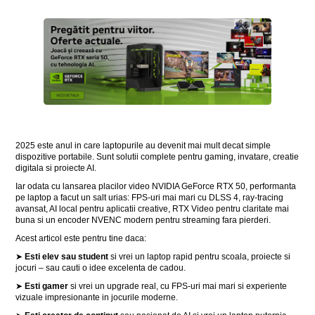
2025 este anul in care laptopurile au devenit mai mult decat simple
dispozitive portabile. Sunt solutii complete pentru gaming, invatare, creatie
digitala si proiecte AI.
Iar odata cu lansarea placilor video NVIDIA GeForce RTX 50, performanta
pe laptop a facut un salt urias: FPS-uri mai mari cu DLSS 4, ray-tracing
avansat, AI local pentru aplicatii creative, RTX Video pentru claritate mai
buna si un encoder NVENC modern pentru streaming fara pierderi.
Acest articol este pentru tine daca:
➤
Esti elev sau student
si vrei un laptop rapid pentru scoala, proiecte si
jocuri – sau cauti o idee excelenta de cadou.
➤
Esti gamer
si vrei un upgrade real, cu FPS-uri mai mari si experiente
vizuale impresionante in jocurile moderne.