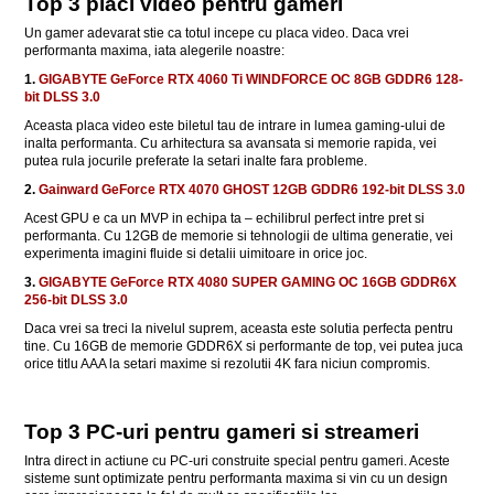
Top 3 placi video pentru gameri
Un gamer adevarat stie ca totul incepe cu placa video. Daca vrei
performanta maxima, iata alegerile noastre:
1.
GIGABYTE GeForce RTX 4060 Ti WINDFORCE OC 8GB GDDR6 128-
bit DLSS 3.0
Aceasta placa video este biletul tau de intrare in lumea gaming-ului de
inalta performanta. Cu arhitectura sa avansata si memorie rapida, vei
putea rula jocurile preferate la setari inalte fara probleme.
2.
Gainward GeForce RTX 4070 GHOST 12GB GDDR6 192-bit DLSS 3.0
Acest GPU e ca un MVP in echipa ta – echilibrul perfect intre pret si
performanta. Cu 12GB de memorie si tehnologii de ultima generatie, vei
experimenta imagini fluide si detalii uimitoare in orice joc.
3.
GIGABYTE GeForce RTX 4080 SUPER GAMING OC 16GB GDDR6X
256-bit DLSS 3.0
Daca vrei sa treci la nivelul suprem, aceasta este solutia perfecta pentru
tine. Cu 16GB de memorie GDDR6X si performante de top, vei putea juca
orice titlu AAA la setari maxime si rezolutii 4K fara niciun compromis.
Top 3 PC-uri pentru gameri si streameri
Intra direct in actiune cu PC-uri construite special pentru gameri. Aceste
sisteme sunt optimizate pentru performanta maxima si vin cu un design