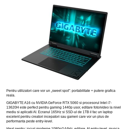
Pentru utilizatori care vor un „sweet spot”: portabilitate + putere grafica
reala.
GIGABYTE A16 cu NVIDIA GeForce RTX 5060 si procesorul Intel i7-
13620H este perfect pentru gaming 1440p usor, editare foto/video la nivel
mediu si aplicatii AI. Ecranul 165Hz si SSD-ul de 1TB il fac un laptop
excelent pentru creatori incepatori sau gameri care vor un plus de
performanta peste entry-level.
Ideal pentru: jocuri moderne 1080p/144Hz, editare, AI entry-level, munca