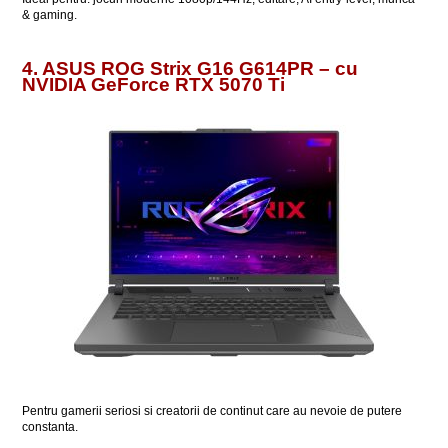
& gaming.
4. ASUS ROG Strix G16 G614PR – cu
NVIDIA GeForce RTX 5070 Ti
Pentru gamerii seriosi si creatorii de continut care au nevoie de putere
constanta.