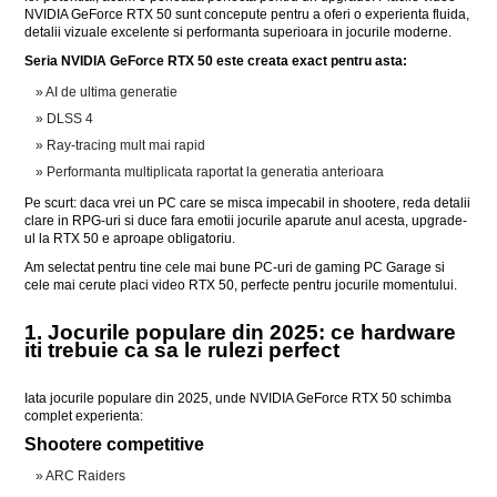
NVIDIA GeForce RTX 50 sunt concepute pentru a oferi o experienta fluida,
detalii vizuale excelente si performanta superioara in jocurile moderne.
Seria NVIDIA GeForce RTX 50 este creata exact pentru asta:
AI de ultima generatie
DLSS 4
Ray-tracing mult mai rapid
Performanta multiplicata raportat la generatia anterioara
Pe scurt: daca vrei un PC care se misca impecabil in shootere, reda detalii
clare in RPG-uri si duce fara emotii jocurile aparute anul acesta, upgrade-
ul la RTX 50 e aproape obligatoriu.
Am selectat pentru tine cele mai bune PC-uri de gaming PC Garage si
cele mai cerute placi video RTX 50, perfecte pentru jocurile momentului.
1. Jocurile populare din 2025: ce hardware
iti trebuie ca sa le rulezi perfect
Iata jocurile populare din 2025, unde NVIDIA GeForce RTX 50 schimba
complet experienta:
Shootere competitive
ARC Raiders