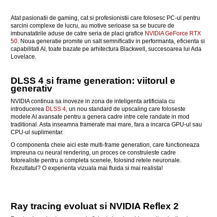
Atat pasionatii de gaming, cat si profesionistii care folosesc PC-ul pentru
sarcini complexe de lucru, au motive serioase sa se bucure de
imbunatatirile aduse de catre seria de placi grafice
NVIDIA GeForce RTX
50
. Noua generatie promite un salt semnificativ in performanta, eficienta si
capabilitati AI, toate bazate pe arhitectura Blackwell, succesoarea lui Ada
Lovelace.
DLSS 4 si frame generation: viitorul e
generativ
NVIDIA continua sa inoveze in zona de inteligenta artificiala cu
introducerea
DLSS 4
, un nou standard de upscaling care foloseste
modele AI avansate pentru a genera cadre intre cele randate in mod
traditional. Asta inseamna framerate mai mare, fara a incarca GPU-ul sau
CPU-ul suplimentar.
O componenta cheie aici este multi-frame generation, care functioneaza
impreuna cu neural rendering, un proces ce construieste cadre
fotorealiste pentru a completa scenele, folosind retele neuronale.
Rezultatul? O experienta vizuala mai fluida si mai realista!
Ray tracing evoluat si NVIDIA Reflex 2