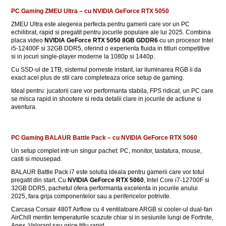
PC Gaming ZMEU Ultra – cu NVIDIA GeForce RTX 5050
ZMEU Ultra este alegerea perfecta pentru gamerii care vor un PC
echilibrat, rapid si pregatit pentru jocurile populare ale lui 2025. Combina
placa video
NVIDIA GeForce RTX 5050 8GB GDDR6
cu un procesor Intel
i5-12400F si 32GB DDR5, oferind o experienta fluida in titluri competitive
si in jocuri single-player moderne la 1080p si 1440p.
Cu SSD-ul de 1TB, sistemul porneste instant, iar iluminarea RGB ii da
exact acel plus de stil care completeaza orice setup de gaming.
Ideal pentru: jucatorii care vor performanta stabila, FPS ridicat, un PC care
se misca rapid in shootere si reda detalii clare in jocurile de actiune si
aventura.
PC Gaming BALAUR Battle Pack – cu NVIDIA GeForce RTX 5060
Un setup complet intr-un singur pachet: PC, monitor, tastatura, mouse,
casti si mousepad.
BALAUR Battle Pack i7 este solutia ideala pentru gamerii care vor totul
pregatit din start. Cu
NVIDIA GeForce RTX 5060
, Intel Core i7-12700F si
32GB DDR5, pachetul ofera performanta excelenta in jocurile anului
2025, fara grija componentelor sau a perifericelor potrivite.
Carcasa Corsair 480T Airflow cu 4 ventilatoare ARGB si cooler-ul dual-fan
AirChill mentin temperaturile scazute chiar si in sesiunile lungi de Fortnite,
Apex, Valorant sau orice titlu rapid.