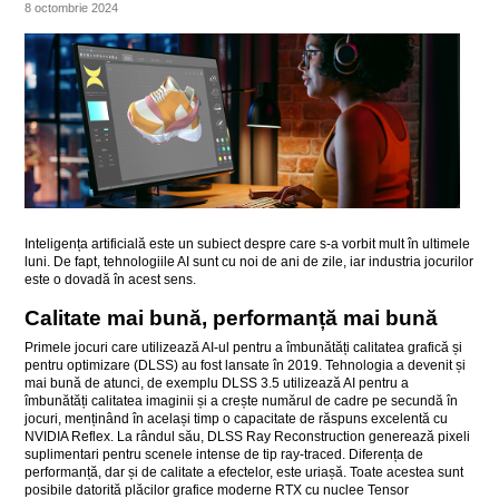
8 octombrie 2024
Inteligența artificială este un subiect despre care s-a vorbit mult în ultimele
luni. De fapt, tehnologiile AI sunt cu noi de ani de zile, iar industria jocurilor
este o dovadă în acest sens.
Calitate mai bună, performanță mai bună
Primele jocuri care utilizează AI-ul pentru a îmbunătăți calitatea grafică și
pentru optimizare (DLSS) au fost lansate în 2019. Tehnologia a devenit și
mai bună de atunci, de exemplu DLSS 3.5 utilizează AI pentru a
îmbunătăți calitatea imaginii și a crește numărul de cadre pe secundă în
jocuri, menținând în același timp o capacitate de răspuns excelentă cu
NVIDIA Reflex. La rândul său, DLSS Ray Reconstruction generează pixeli
suplimentari pentru scenele intense de tip ray-traced. Diferența de
performanță, dar și de calitate a efectelor, este uriașă. Toate acestea sunt
posibile datorită plăcilor grafice moderne RTX cu nuclee Tensor