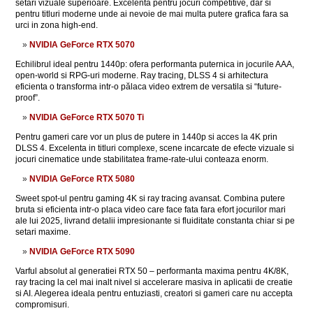
setari vizuale superioare. Excelenta pentru jocuri competitive, dar si
pentru titluri moderne unde ai nevoie de mai multa putere grafica fara sa
urci in zona high-end.
NVIDIA GeForce RTX 5070
Echilibrul ideal pentru 1440p: ofera performanta puternica in jocurile AAA,
open-world si RPG-uri moderne. Ray tracing, DLSS 4 si arhitectura
eficienta o transforma intr-o pălaca video extrem de versatila si “future-
proof”.
NVIDIA GeForce RTX 5070 Ti
Pentru gameri care vor un plus de putere in 1440p si acces la 4K prin
DLSS 4. Excelenta in titluri complexe, scene incarcate de efecte vizuale si
jocuri cinematice unde stabilitatea frame-rate-ului conteaza enorm.
NVIDIA GeForce RTX 5080
Sweet spot-ul pentru gaming 4K si ray tracing avansat. Combina putere
bruta si eficienta intr-o placa video care face fata fara efort jocurilor mari
ale lui 2025, livrand detalii impresionante si fluiditate constanta chiar si pe
setari maxime.
NVIDIA GeForce RTX 5090
Varful absolut al generatiei RTX 50 – performanta maxima pentru 4K/8K,
ray tracing la cel mai inalt nivel si accelerare masiva in aplicatii de creatie
si AI. Alegerea ideala pentru entuziasti, creatori si gameri care nu accepta
compromisuri.