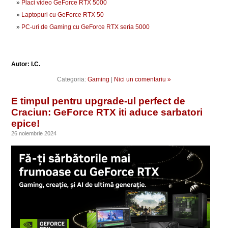
Placi video GeForce RTX 5000
Laptopuri cu GeForce RTX 50
PC-uri de Gaming cu GeForce RTX seria 5000
Autor: I.C.
Categoria:
Gaming
|
Nici un comentariu »
E timpul pentru upgrade-ul perfect de
Craciun: GeForce RTX iti aduce sarbatori
epice!
26 noiembrie 2024