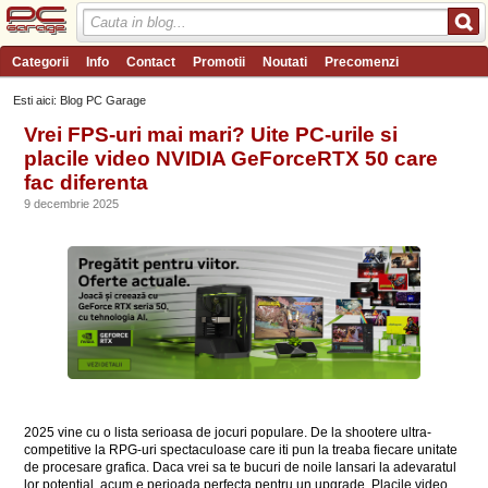
Categorii
Info
Contact
Promotii
Noutati
Precomenzi
Review-uri
Wishlist
PC Garage TV
Forum
Blog
Angajari
Esti aici: Blog PC Garage
Vrei FPS-uri mai mari? Uite PC-urile si
placile video NVIDIA GeForceRTX 50 care
fac diferenta
9 decembrie 2025
2025 vine cu o lista serioasa de jocuri populare. De la shootere ultra-
competitive la RPG-uri spectaculoase care iti pun la treaba fiecare unitate
de procesare grafica. Daca vrei sa te bucuri de noile lansari la adevaratul
lor potential, acum e perioada perfecta pentru un upgrade. Placile video