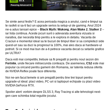
Se simte aerul festiv? E acea perioada magica a anului, cand e timpul sa
te rasfeti si sa-ti faci un upgrade serios la setup-ul de gaming. Anul 2024
ne-a adus lansari epice –
Black Myth: Wukong
,
Alan Wake 2
,
Stalker 2
–
iar lista continua. Aceste jocuri sunt o adevarata aventura vizuala si
narativa, dar necesita timp pentru a le explora in detaliu. Vacanta de
Craciun e momentul ideal sa te bucuri de timpul liber si sa completezi side
quest-uri sau sa duci la progresul la 100%, mai ales daca ai hardware-ul
potrivit. Si ce mod mai bun de a-ti petrece vacanta decat cu setarile grafice
pe ULTRA?
Daca esti mai competitiv, trebuie sa fii pregatit și pentru noul sezon din
Fortnite
, unde fiecare milisecunda conteaza. De asemenea,
CS2
este mai
popular ca oricand pentru gamerii din Romania, iar latenta redusa oferita
de NVIDIA Reflex poate face diferenta.
Noi ne-am facut temele si am pregatit pentru tine trei topuri pentru
upgrade-ul ideal: placi video, PC-uri si laptopuri echipate cu placi video
NVIDIA GeForce RTX.
Spoiler alert: vorbim despre DLSS 3, Ray Tracing si alte tehnologii next-
gen care schimba total regulile jocului.