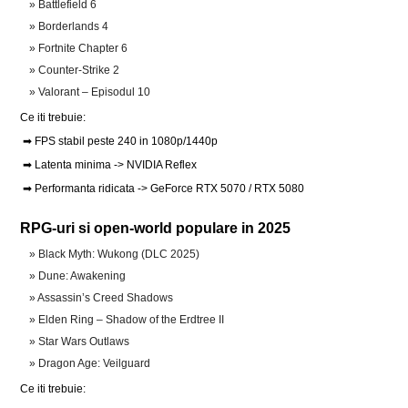
Battlefield 6
Borderlands 4
Fortnite Chapter 6
Counter-Strike 2
Valorant – Episodul 10
Ce iti trebuie:
➡ FPS stabil peste 240 in 1080p/1440p
➡ Latenta minima -> NVIDIA Reflex
➡ Performanta ridicata -> GeForce RTX 5070 / RTX 5080
RPG-uri si open-world populare in 2025
Black Myth: Wukong (DLC 2025)
Dune: Awakening
Assassin’s Creed Shadows
Elden Ring – Shadow of the Erdtree II
Star Wars Outlaws
Dragon Age: Veilguard
Ce iti trebuie: