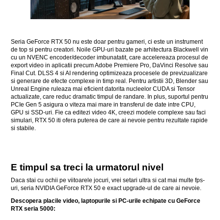
Seria GeForce RTX 50 nu este doar pentru gameri, ci este un instrument
de top si pentru creatori. Noile GPU-uri bazate pe arhitectura Blackwell vin
cu un NVENC encoder/decoder imbunatatit, care accelereaza procesul de
export video in aplicatii precum Adobe Premiere Pro, DaVinci Resolve sau
Final Cut. DLSS 4 si AI rendering optimizeaza procesele de previzualizare
si generare de efecte complexe in timp real. Pentru artistii 3D, Blender sau
Unreal Engine ruleaza mai eficient datorita nucleelor CUDA si Tensor
actualizate, care reduc dramatic timpul de randare. In plus, suportul pentru
PCIe Gen 5 asigura o viteza mai mare in transferul de date intre CPU,
GPU si SSD-uri. Fie ca editezi video 4K, creezi modele complexe sau faci
simulari, RTX 50 iti ofera puterea de care ai nevoie pentru rezultate rapide
si stabile.
E timpul sa treci la urmatorul nivel
Daca stai cu ochii pe viitoarele jocuri, vrei setari ultra si cat mai multe fps-
uri, seria NVIDIA GeForce RTX 50 e exact upgrade-ul de care ai nevoie.
Descopera placile video, laptopurile si PC-urile echipate cu GeForce
RTX seria 5000: