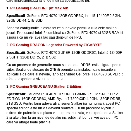
care impresioneaza la fel de mult ca specificatiile lor.
1.
PC Gaming DRAGON Epic Max Alb
Specificatii
: GeForce RTX 4070 12GB GDDR6X, Intel i5-12400F 2.5GHz,
32GB DDR4, 1TB SSD
Aceasta configuratie iti ofera tot ce ai nevoie pentru a rula cele mai noi
jocuri. Procesorul Intel i5 combinat cu GeForce RTX 4070 si 32GB RAM iti
asigura ca nu vei avea lag sau drop-uri de FPS.
2.
PC Gaming DRAGON Legendar Powered by GIGABYTE
Specificatii
: GeForce RTX 4070 SUPER 12GB GDDR6X, Intel i5-13400F
2.5GHz, 32GB DDR5, 2TB SSD
Cu un procesor de generatie noua si memorie DDR5, esti asigurat pentru
viitor. Spatiul de stocare de 2TB iti permite sa instalezi toate jocurile si
aplicatiile de care ai nevoie, iar placa video GeForce RTX 4070 SUPER iti
ofera o experienta vizuala de neuitat.
3.
PC Gaming GREUCEANU Stalker 2 Edition
Specificatii
: GeForce RTX 4070 Ti SUPER GAMING SLIM STALKER 2
EDITION 16GB GDDR6X, AMD Ryzen 7 7800X3D 4.2GHz, 32GB DDR5,
2TB SSD, Pentru fanii adevarati ai seriei Stalker (si nu numai), acest PC
special edition este un vis devenit realitate. Cu un procesor Ryzen 7
extrem de puternic si o placa video personalizata, vei experimenta Stalker
2 si alte titluri la un nivel de detaliu incredibil. Si bonus, vei avea un PC
care va atrage toate privirile.