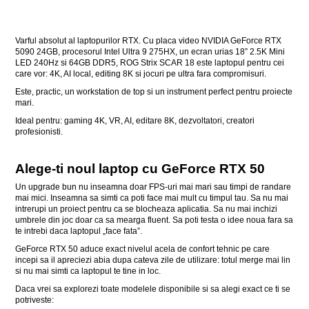
Varful absolut al laptopurilor RTX. Cu placa video NVIDIA GeForce RTX
5090 24GB, procesorul Intel Ultra 9 275HX, un ecran urias 18” 2.5K Mini
LED 240Hz si 64GB DDR5, ROG Strix SCAR 18 este laptopul pentru cei
care vor: 4K, AI local, editing 8K si jocuri pe ultra fara compromisuri.
Este, practic, un workstation de top si un instrument perfect pentru proiecte
mari.
Ideal pentru: gaming 4K, VR, AI, editare 8K, dezvoltatori, creatori
profesionisti.
Alege-ti noul laptop cu GeForce RTX 50
Un upgrade bun nu inseamna doar FPS-uri mai mari sau timpi de randare
mai mici. Inseamna sa simti ca poti face mai mult cu timpul tau. Sa nu mai
intrerupi un proiect pentru ca se blocheaza aplicatia. Sa nu mai inchizi
umbrele din joc doar ca sa mearga fluent. Sa poti testa o idee noua fara sa
te intrebi daca laptopul „face fata”.
GeForce RTX 50 aduce exact nivelul acela de confort tehnic pe care
incepi sa il apreciezi abia dupa cateva zile de utilizare: totul merge mai lin
si nu mai simti ca laptopul te tine in loc.
Daca vrei sa explorezi toate modelele disponibile si sa alegi exact ce ti se
potriveste: