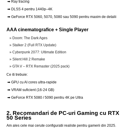
➡ Ray tracing
➡ DLSS 4 pentru 1440p–4K
➡ GeForce RTX 5060, 5070, 5080 sau 5090 pentru maxim de detalii
AAA cinemato­grafice + Single Player
Doom: The Dark Ages
Stalker 2 (Full RTX Update)
Cyberpunk 2077: Ultimate Edition
Silent Hill 2 Remake
GTA V – RTX Remaster (2025 pack)
Ce iti trebuie:
➡ GPU cu AI cores ultra-rapide
➡ VRAM suficient (16-24 GB)
➡ GeForce RTX 5080 / 5090 pentru 4K pe Ultra
2. Recomandari de PC-uri Gaming cu RTX
50 Series
Am ales cele mai cerute configuratii realiste pentru gamerii din 2025.