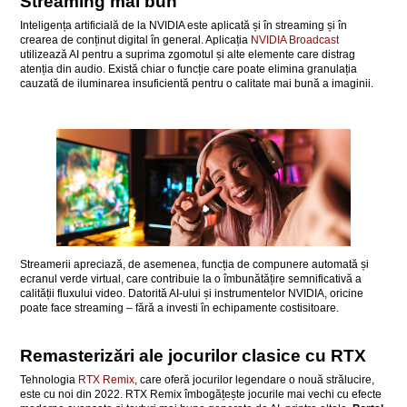
Streaming mai bun
Inteligența artificială de la NVIDIA este aplicată și în streaming și în
crearea de conținut digital în general. Aplicația
NVIDIA Broadcast
utilizează AI pentru a suprima zgomotul și alte elemente care distrag
atenția din audio. Există chiar o funcție care poate elimina granulația
cauzată de iluminarea insuficientă pentru o calitate mai bună a imaginii.
Streamerii apreciază, de asemenea, funcția de compunere automată și
ecranul verde virtual, care contribuie la o îmbunătățire semnificativă a
calității fluxului video. Datorită AI-ului și instrumentelor NVIDIA, oricine
poate face streaming – fără a investi în echipamente costisitoare.
Remasterizări ale jocurilor clasice cu RTX
Tehnologia
RTX Remix
, care oferă jocurilor legendare o nouă strălucire,
este cu noi din 2022. RTX Remix îmbogățește jocurile mai vechi cu efecte