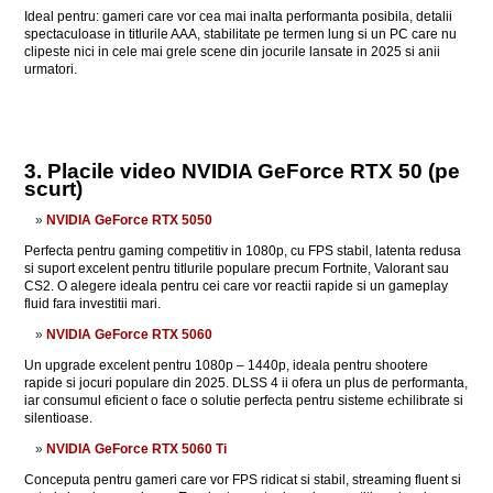
Ideal pentru: gameri care vor cea mai inalta performanta posibila, detalii
spectaculoase in titlurile AAA, stabilitate pe termen lung si un PC care nu
clipeste nici in cele mai grele scene din jocurile lansate in 2025 si anii
urmatori.
3. Placile video NVIDIA GeForce RTX 50 (pe
scurt)
NVIDIA GeForce RTX 5050
Perfecta pentru gaming competitiv in 1080p, cu FPS stabil, latenta redusa
si suport excelent pentru titlurile populare precum Fortnite, Valorant sau
CS2. O alegere ideala pentru cei care vor reactii rapide si un gameplay
fluid fara investitii mari.
NVIDIA GeForce RTX 5060
Un upgrade excelent pentru 1080p – 1440p, ideala pentru shootere
rapide si jocuri populare din 2025. DLSS 4 ii ofera un plus de performanta,
iar consumul eficient o face o solutie perfecta pentru sisteme echilibrate si
silentioase.
NVIDIA GeForce RTX 5060 Ti
Conceputa pentru gameri care vor FPS ridicat si stabil, streaming fluent si