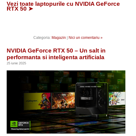
Vezi toate laptopurile cu NVIDIA GeForce
RTX 50 ➤
Categoria:
Magazin
|
Nici un comentariu »
NVIDIA GeForce RTX 50 – Un salt in
performanta si inteligenta artificiala
25 iunie 2025