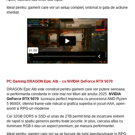
Ideal pentru: gamerii care vor un setup complet, ordonat si gata de actiune
imediat.
PC Gaming DRAGON Epic Alb – cu NVIDIA GeForce RTX 5070
DRAGON Epic Alb este construit pentru gamerii care vor putere serioasa
si performanta constanta in cele mai noi titluri ale anului 2025.
NVIDIA
GeForce RTX 5070
lucreaza perfect impreuna cu procesorul AMD Ryzen
5 9600X, oferind frame-rate ridicat si grafica superba in jocuri AAA, open-
world si RPG-uri moderne.
Cei 32GB DDR5 si SSD-ul urias de 2TB permit timp de incarcare extrem
de rapid si spatiu generos pentru toate jocurile. In plus, carcasa alba cu
iluminare RGB ii dau un aspect premium, pe masura performantei.
Ideal pentru: gameri care vor sa se bucure de lumi spectaculoase in RPG-