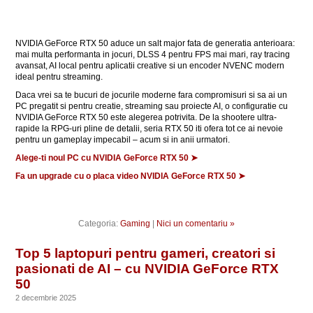
NVIDIA GeForce RTX 50 aduce un salt major fata de generatia anterioara:
mai multa performanta in jocuri, DLSS 4 pentru FPS mai mari, ray tracing
avansat, AI local pentru aplicatii creative si un encoder NVENC modern
ideal pentru streaming.
Daca vrei sa te bucuri de jocurile moderne fara compromisuri si sa ai un
PC pregatit si pentru creatie, streaming sau proiecte AI, o configuratie cu
NVIDIA GeForce RTX 50 este alegerea potrivita. De la shootere ultra-
rapide la RPG-uri pline de detalii, seria RTX 50 iti ofera tot ce ai nevoie
pentru un gameplay impecabil – acum si in anii urmatori.
Alege-ti noul PC cu NVIDIA GeForce RTX 50 ➤
Fa un upgrade cu o placa video NVIDIA GeForce RTX 50 ➤
Categoria:
Gaming
|
Nici un comentariu »
Top 5 laptopuri pentru gameri, creatori si
pasionati de AI – cu NVIDIA GeForce RTX
50
2 decembrie 2025