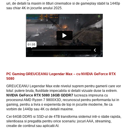
uri, de detalii la maxim in titluri cinematice si de gameplay stabil la 1440p
sau chiar 4K in jocurile anului 2025.
PC Gaming GREUCEANU Legendar Max – cu NVIDIA GeForce RTX
5080
GREUCEANU Legendar Max este nivelul suprem pentru gamerii care vor
totul: putere bruta, fluiditate impecabila si detalii vizuale duse la extrem.
NVIDIA GeForce RTX 5080 16GB GDDR7
lucreaza impreuna cu
procesorul AMD Ryzen 7 9800X3D, recunoscut pentru performanta lui in
gaming, pentru a livra o experienta de top in jocurile moderne, fie ca
vorbim de 1440p sau 4K cu detalii maxime.
Cei 64GB DDR5 si SSD-ul de 4TB transforma sistemul intr-o statie rapida,
silentioasa si pregatita pentru orice scenariu: jocuri AAA, streaming,
creatie de continut sau aplicatii AI.