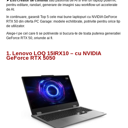
➤
Esti creator de continut
sau pasionat de AI si vrei un laptop puternic
pentru editare, randari, generare de imagini sau workflow-uri accelerate
de AI.
In continuare, gasesti Top 5 cele mai bune laptopuri cu NVIDIA GeForce
RTX 50 din oferta PC Garage: modele echilibrate, potrivite pentru orice tip
de utilizator.
Alege-l pe cel care ti se potriveste si bucura-te de toata puterea generatiei
GeForce RTX 50, oriunde ai fi.
1. Lenovo LOQ 15IRX10 – cu NVIDIA
GeForce RTX 5050