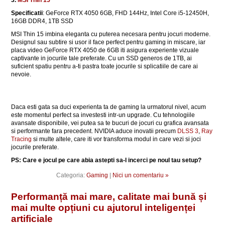
3.
MSI Thin 15
Specificatii
: GeForce RTX 4050 6GB, FHD 144Hz, Intel Core i5-12450H,
16GB DDR4, 1TB SSD
MSI Thin 15 imbina eleganta cu puterea necesara pentru jocuri moderne.
Designul sau subtire si usor il face perfect pentru gaming in miscare, iar
placa video GeForce RTX 4050 de 6GB iti asigura experiente vizuale
captivante in jocurile tale preferate. Cu un SSD generos de 1TB, ai
suficient spatiu pentru a-ti pastra toate jocurile si splicatiile de care ai
nevoie.
Daca esti gata sa duci experienta ta de gaming la urmatorul nivel, acum
este momentul perfect sa investesti intr-un upgrade. Cu tehnologiile
avansate disponibile, vei putea sa te bucuri de jocuri cu grafica avansata
si performante fara precedent. NVIDIA aduce inovatii precum
DLSS 3
,
Ray
Tracing
si multe altele, care iti vor transforma modul in care vezi si joci
jocurile preferate.
PS: Care e jocul pe care abia astepti sa-l incerci pe noul tau setup?
Categoria:
Gaming
|
Nici un comentariu »
Performanță mai mare, calitate mai bună și
mai multe opțiuni cu ajutorul inteligenței
artificiale