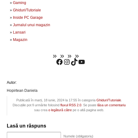
Gaming
Ghiduri/Tutoriale
Inside PC Garage
Jurnalul unui magazin
Lansari
Magazin
Autor:
Hopirtean Daniela
Publicată în marți, 18 iunie, 2024 la 17:55 în categoria
Ghiduri/Tutoriale
.
Discuțiile pot fi urmărite folosind
fluxul RSS 2.0
. Se poate
lăsa un comentariu
sau crea
o legătură către
pe o altă pagina web.
Lasă un răspuns
Numele (obligatoriu)