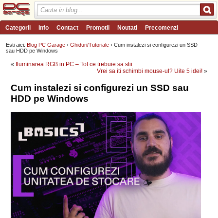
Categorii
Info
Contact
Promotii
Noutati
Precomenzi
Review-uri
Wishlist
PC Garage TV
Forum
Blog
Angajari
Esti aici:
Blog PC Garage
›
Ghiduri/Tutoriale
› Cum instalezi si configurezi un SSD
sau HDD pe Windows
«
Iluminarea RGB in PC – Tot ce trebuie sa stii
Vrei sa iti schimbi mouse-ul? Uite 5 idei!
»
Cum instalezi si configurezi un SSD sau
HDD pe Windows