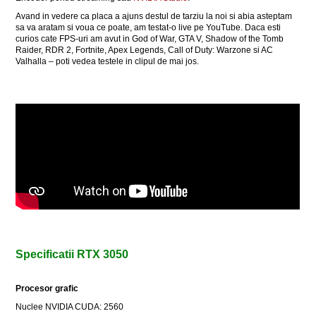
Avand in vedere ca placa a ajuns destul de tarziu la noi si abia asteptam
sa va aratam si voua ce poate, am testat-o live pe YouTube. Daca esti
curios cate FPS-uri am avut in God of War, GTA V, Shadow of the Tomb
Raider, RDR 2, Fortnite, Apex Legends, Call of Duty: Warzone si AC
Valhalla – poti vedea testele in clipul de mai jos.
Specificatii
RTX 3050
Procesor grafic
Nuclee NVIDIA CUDA: 2560