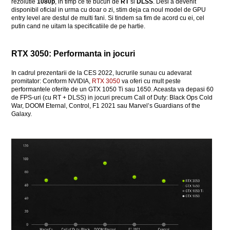
rezolutie
1080p
, in timp ce te bucuri de
RT
si
DLSS
. Desi a devenit
disponibil oficial in urma cu doar o zi, stim deja ca noul model de GPU
entry level are destul de multi fani. Si tindem sa fim de acord cu ei, cel
putin cand ne uitam la specificatiile de pe hartie.
RTX 3050: Performanta in jocuri
In cadrul prezentarii de la CES 2022, lucrurile sunau cu adevarat
promitator: Conform NVIDIA,
RTX 3050
va oferi cu mult peste
performantele oferite de un GTX 1050 Ti sau 1650. Aceasta va depasi 60
de FPS-uri (cu RT + DLSS) in jocuri precum Call of Duty: Black Ops Cold
War, DOOM Eternal, Control, F1 2021 sau Marvel’s Guardians of the
Galaxy.