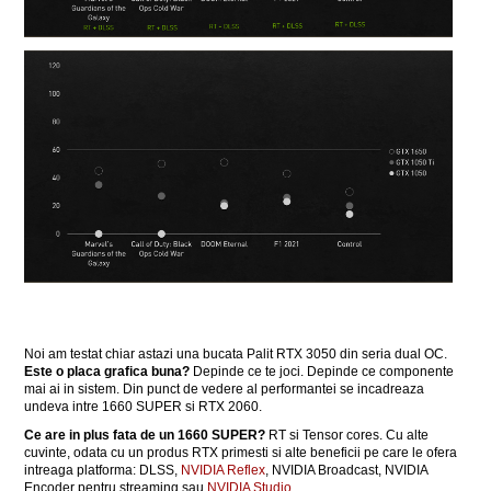
Noi am testat chiar astazi una bucata Palit RTX 3050 din seria dual OC.
Este o placa grafica buna?
Depinde ce te joci. Depinde ce componente
mai ai in sistem. Din punct de vedere al performantei se incadreaza
undeva intre 1660 SUPER si RTX 2060.
Ce
are in plus fata de un 1660 SUPER?
RT si Tensor cores. Cu alte
cuvinte, odata cu un produs RTX primesti si alte beneficii pe care le ofera
intreaga platforma: DLSS,
NVIDIA Reflex
, NVIDIA Broadcast, NVIDIA
Encoder pentru streaming sau
NVIDIA Studio
.