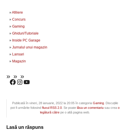
Afiliere
Concurs
Gaming
Ghiduri/Tutoriale
Inside PC Garage
Jurnalul unui magazin
Lansari
Magazin
Publicată în vineri, 28 ianuarie, 2022 la 20:05 în categoria
Gaming
. Discuțiile
pot fi urmărite folosind
fluxul RSS 2.0
. Se poate
lăsa un comentariu
sau crea
o
legătură către
pe o altă pagina web.
Lasă un răspuns