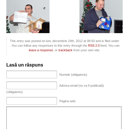
This entry was posted on luni, decembrie 24th, 2012 at 08:50 and is filed under
. You can follow any responses to this entry through the
RSS 2.0
feed. You can
leave a response
, or
trackback
from your own site.
Lasă un răspuns
Numele (obligatoriu)
Adresa email (nu va fi publicată)
(obligatoriu)
Pagina web