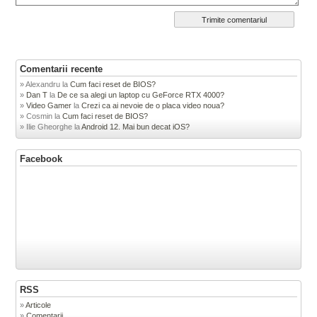
Comentarii recente
Alexandru
la
Cum faci reset de BIOS?
Dan T
la
De ce sa alegi un laptop cu GeForce RTX 4000?
Video Gamer
la
Crezi ca ai nevoie de o placa video noua?
Cosmin
la
Cum faci reset de BIOS?
Ilie Gheorghe
la
Android 12. Mai bun decat iOS?
Facebook
RSS
Articole
Comentarii