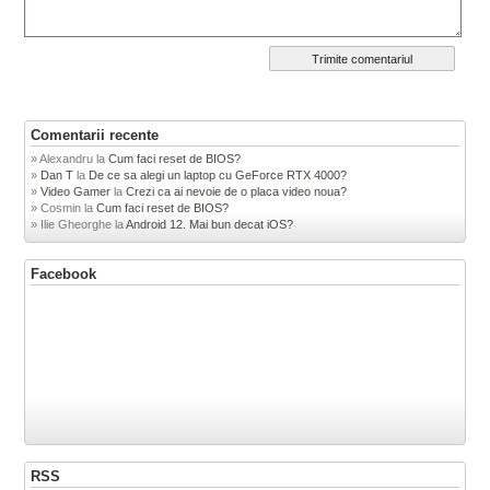
Comentarii recente
Alexandru
la
Cum faci reset de BIOS?
Dan T
la
De ce sa alegi un laptop cu GeForce RTX 4000?
Video Gamer
la
Crezi ca ai nevoie de o placa video noua?
Cosmin
la
Cum faci reset de BIOS?
Ilie Gheorghe
la
Android 12. Mai bun decat iOS?
Facebook
RSS