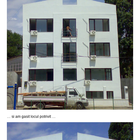
… si am gasit locul potrivit …