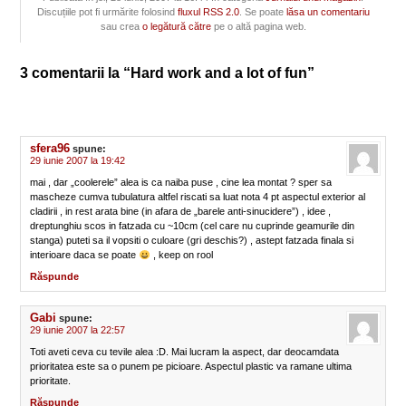
Discuțiile pot fi urmărite folosind
fluxul RSS 2.0
. Se poate
lăsa un comentariu
sau crea
o legătură către
pe o altă pagina web.
3 comentarii la “Hard work and a lot of fun”
sfera96
spune:
29 iunie 2007 la 19:42
mai , dar „coolerele” alea is ca naiba puse , cine lea montat ? sper sa
mascheze cumva tubulatura altfel riscati sa luat nota 4 pt aspectul exterior al
cladirii , in rest arata bine (in afara de „barele anti-sinucidere”) , idee ,
dreptunghiu scos in fatzada cu ~10cm (cel care nu cuprinde geamurile din
stanga) puteti sa il vopsiti o culoare (gri deschis?) , astept fatzada finala si
interioare daca se poate
, keep on rool
Răspunde
Gabi
spune:
29 iunie 2007 la 22:57
Toti aveti ceva cu tevile alea :D. Mai lucram la aspect, dar deocamdata
prioritatea este sa o punem pe picioare. Aspectul plastic va ramane ultima
prioritate.
Răspunde