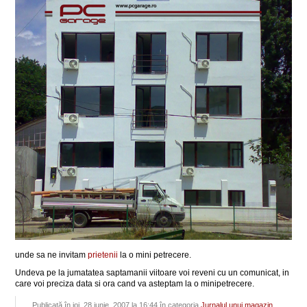
unde sa ne invitam
prietenii
la o mini petrecere.
Undeva pe la jumatatea saptamanii viitoare voi reveni cu un comunicat, in
care voi preciza data si ora cand va asteptam la o minipetrecere.
Publicată în joi, 28 iunie, 2007 la 16:44 în categoria
Jurnalul unui magazin
.