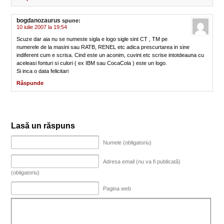
bogdanozaurus
spune:
10 iulie 2007 la 19:54
Scuze dar aia nu se numeste sigla e logo sigle sint CT , TM pe
numerele de la masini sau RATB, RENEL etc adica prescurtarea in sine
indiferent cum e scrisa. Cind este un aconim, cuvint etc scrise intotdeauna cu
aceleasi fonturi si culori ( ex IBM sau CocaCola ) este un logo.
Si inca o data felicitari
Răspunde
Lasă un răspuns
Numele (obligatoriu)
Adresa email (nu va fi publicată)
(obligatoriu)
Pagina web