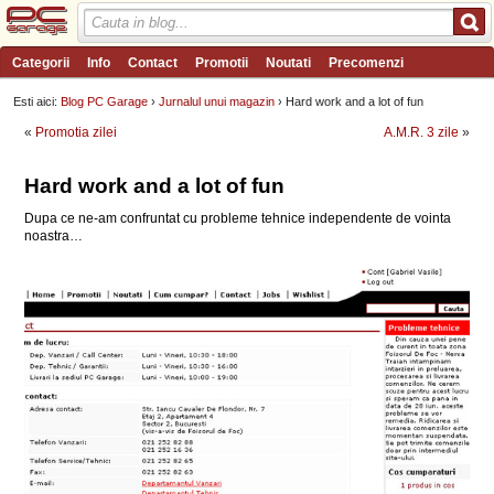
Categorii
Info
Contact
Promotii
Noutati
Precomenzi
Review-uri
Wishlist
PC Garage TV
Forum
Blog
Angajari
Esti aici:
Blog PC Garage
›
Jurnalul unui magazin
› Hard work and a lot of fun
«
Promotia zilei
A.M.R. 3 zile
»
Hard work and a lot of fun
Dupa ce ne-am confruntat cu probleme tehnice independente de vointa
noastra…