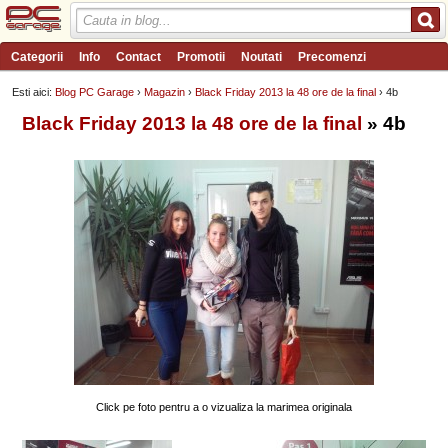
Categorii
Info
Contact
Promotii
Noutati
Precomenzi
Review-uri
Wishlist
PC Garage TV
Forum
Blog
Angajari
Esti aici:
Blog PC Garage
›
Magazin
›
Black Friday 2013 la 48 ore de la final
› 4b
Black Friday 2013 la 48 ore de la final
» 4b
Click pe foto pentru a o vizualiza la marimea originala