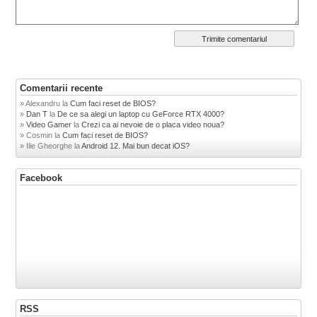
Comentarii recente
Alexandru
la
Cum faci reset de BIOS?
Dan T
la
De ce sa alegi un laptop cu GeForce RTX 4000?
Video Gamer
la
Crezi ca ai nevoie de o placa video noua?
Cosmin
la
Cum faci reset de BIOS?
Ilie Gheorghe
la
Android 12. Mai bun decat iOS?
Facebook
RSS