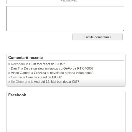
Pagina web
Comentarii recente
Alexandru
la
Cum faci reset de BIOS?
Dan T
la
De ce sa alegi un laptop cu GeForce RTX 4000?
Video Gamer
la
Crezi ca ai nevoie de o placa video noua?
Cosmin
la
Cum faci reset de BIOS?
Ilie Gheorghe
la
Android 12. Mai bun decat iOS?
Facebook