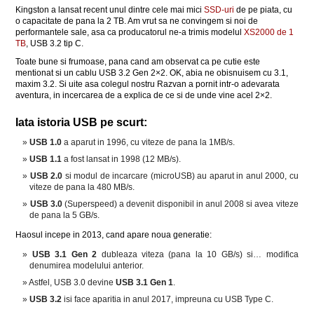
Kingston a lansat recent unul dintre cele mai mici
SSD-uri
de pe piata, cu
o capacitate de pana la 2 TB. Am vrut sa ne convingem si noi de
performantele sale, asa ca producatorul ne-a trimis modelul
XS2000 de 1
TB
, USB 3.2 tip C.
Toate bune si frumoase, pana cand am observat ca pe cutie este
mentionat si un cablu USB 3.2 Gen 2×2. OK, abia ne obisnuisem cu 3.1,
maxim 3.2. Si uite asa colegul nostru Razvan a pornit intr-o adevarata
aventura, in incercarea de a explica de ce si de unde vine acel 2×2.
Iata istoria USB pe scurt:
USB 1.0
a aparut in 1996, cu viteze de pana la 1MB/s.
USB 1.1
a fost lansat in 1998 (12 MB/s).
USB 2.0
si modul de incarcare (microUSB) au aparut in anul 2000, cu
viteze de pana la 480 MB/s.
USB 3.0
(Superspeed) a devenit disponibil in anul 2008 si avea viteze
de pana la 5 GB/s.
Haosul incepe in 2013, cand apare noua generatie:
USB 3.1 Gen 2
dubleaza viteza (pana la 10 GB/s) si… modifica
denumirea modelului anterior.
Astfel, USB 3.0 devine
USB 3.1 Gen 1
.
USB 3.2
isi face aparitia in anul 2017, impreuna cu USB Type C.