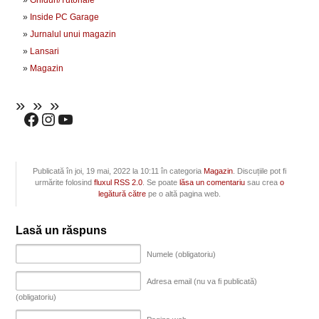
Ghiduri/Tutoriale
Inside PC Garage
Jurnalul unui magazin
Lansari
Magazin
Publicată în joi, 19 mai, 2022 la 10:11 în categoria
Magazin
. Discuțiile pot fi
urmărite folosind
fluxul RSS 2.0
. Se poate
lăsa un comentariu
sau crea
o
legătură către
pe o altă pagina web.
Lasă un răspuns
Numele (obligatoriu)
Adresa email (nu va fi publicată)
(obligatoriu)