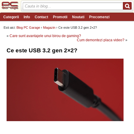
Categorii
Info
Contact
Promotii
Noutati
Precomenzi
Review-uri
Wishlist
PC Garage TV
Forum
Blog
Angajari
Esti aici:
Blog PC Garage
›
Magazin
› Ce este USB 3.2 gen 2×2?
«
Care sunt avantajele unui birou de gaming?
Cum demontezi placa video?
»
Ce este USB 3.2 gen 2×2?