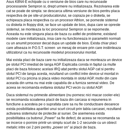
Asus K8N4-E echipate cu o versiune de bios care nu recunoaste
procesoarele Sempron si, drept urmere nu initializeaza. Rezolvarea este
cat se poate de simpla: se descarca ultima versiune de bios pentru placa
respectiva de pe site-ul producatorului, se copiaza pe o disketa, se
echipeaza placa respectiva cu un procesor Athlon, se porneste sistemul
cu disketa in floppy disk, se face un update de bios, dupa care se opreste
sistemul, se monteaza la loc procesorul Sempron si se reporneste.
Aceasta nu este singura placa de baza cu astfel de probleme, existand
modele care initializeaza, insa care nu functioneaza in parametrii normali
cu un anumit procesor decat dupa un update de bios. Exista chiar placi
care afiseaza in P.O.S.T. screen un mesaj de eroare prin care instiinteaza
utilizatorul ca nu recunoaste modelul procesorului montat.
Mai exista placi de baza care nu initializeaza daca se monteaza un device
pe slotul PCI imediat de langa AGP. Explicatia consta in faptul ca multe
placi de baza folosesc acelasi IRQ atat pentru slotul AGP cat si pentru
slotul PCI de langa acesta, rezultand un conflict intre device-ul montat in
slotul PCI cu pricina si placa video montata in slotul AGP, motiv din care
aceasta din urma nu mai este capabila de a furniza semnal video. De
aceea se recomanda evitarea slotului PCI vecin cu slotul AGP.
Daca sistemul nu primeste alimentare (nu pornesc nici macar cooler-ele)
se recomanda scoaterea placii de baza din carcasa si repunerea in
functiune a acesteia pe o suprafata care sa nu fie conductoare deoarece
exista posibilitatea aparitiei unui scurt circuit prin tabla carcasei, rezultand
activarea sistemului de protectie al sursei. De asemenea exista
posibilitatea ca butonul „Power” sa fie defect, de aceea se recomanda sa
se incerce o pornire printr-un simplu scurt de 1-2 secunde cu un obiect
metalic intre cei 2 pini pentru „power on” ai placii de baza.