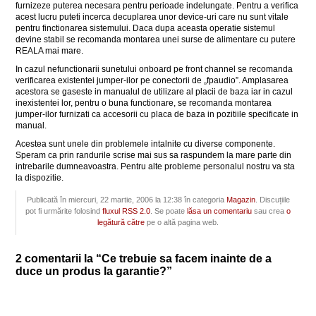
furnizeze puterea necesara pentru perioade indelungate. Pentru a verifica
acest lucru puteti incerca decuplarea unor device-uri care nu sunt vitale
pentru finctionarea sistemului. Daca dupa aceasta operatie sistemul
devine stabil se recomanda montarea unei surse de alimentare cu putere
REALA mai mare.
In cazul nefunctionarii sunetului onboard pe front channel se recomanda
verificarea existentei jumper-ilor pe conectorii de „fpaudio”. Amplasarea
acestora se gaseste in manualul de utilizare al placii de baza iar in cazul
inexistentei lor, pentru o buna functionare, se recomanda montarea
jumper-ilor furnizati ca accesorii cu placa de baza in pozitiile specificate in
manual.
Acestea sunt unele din problemele intalnite cu diverse componente.
Speram ca prin randurile scrise mai sus sa raspundem la mare parte din
intrebarile dumneavoastra. Pentru alte probleme personalul nostru va sta
la dispozitie.
Publicată în miercuri, 22 martie, 2006 la 12:38 în categoria
Magazin
. Discuțiile
pot fi urmărite folosind
fluxul RSS 2.0
. Se poate
lăsa un comentariu
sau crea
o
legătură către
pe o altă pagina web.
2 comentarii la “Ce trebuie sa facem inainte de a
duce un produs la garantie?”