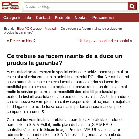
Categorii
Info
Contact
Promotii
Noutati
Precomenzi
Review-uri
Wishlist
PC Garage TV
Forum
Blog
Angajari
Esti aici:
Blog PC Garage
›
Magazin
› Ce trebuie sa facem inainte de a duce un
produs la garantie?
«
De ce un blog?
Urci o poza si cobori cu sania!
»
Ce trebuie sa facem inainte de a duce un
produs la garantie?
Acest articol se adreseaza in special celor care achizitioneaza primul lor
calculator si celor care sunt pionieri in domeniul PC-urilor. Ne-am hotarat
sa va punem in tema cu cateva lucruri deoarece dorim sa facem tot
posibilul pentru a va scuti de neplacerile provocate de un drum sau mai
multe la service precum si de imposibilitatea folosirii produsului pe
perioada testarii acestuia de catre personal specializat. Astfel, in randurile
care urmeaza va vom prezenta cateva aspecte de rutina, marea majoritate
fiind legate de placi de baza, cea mai importanta si cea mai complexa
componenta a unui PC.
Cea mai frecvent intalnita problema apare in cazul calculatoarelor cu
hard disk-uri S-ATA. Astfel, multe placi de baza au „S-ATA RAID
controllers”, cum ar fi: Silicon Image, Promise, VIA, Uli si altele, care
administreaza hard disk-urile S-ATA folosite. In general versiunile de