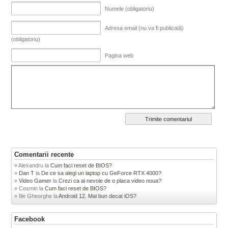
Numele (obligatoriu)
Adresa email (nu va fi publicată)
(obligatoriu)
Pagina web
Comentarii recente
Alexandru
la
Cum faci reset de BIOS?
Dan T
la
De ce sa alegi un laptop cu GeForce RTX 4000?
Video Gamer
la
Crezi ca ai nevoie de o placa video noua?
Cosmin
la
Cum faci reset de BIOS?
Ilie Gheorghe
la
Android 12. Mai bun decat iOS?
Facebook