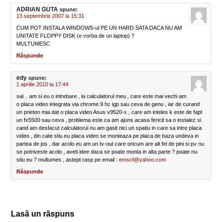
ADRIAN GUTA
spune:
13 septembrie 2007 la 15:31
CUM POT INSTALA WINDOWS-ul PE UN HARD SATA DACA NU AM
UNITATE FLOPPY DISK (e vorba de un laptop) ?
MULTUMESC
Răspunde
edy
spune:
1 aprilie 2010 la 17:44
sal .. am si eu o intrebare , la calculatorul meu , care este mai vechi am
o placa video integrata via chrome 9 hc igp sau ceva de genu , iar de curand
un prieten mia dat o placa video Asus v9520-x , care am inteles k este de fapt
un fx5500 sau ceva , problema este ca am ajuns acasa fericit sa o instalez si
cand am desfacut calculatorul nu am gasit nici un spatiu in care sa intre placa
video , din cate stiu eu placa video se monteaza pe placa de baza undeva in
partea de jos , dar acolo eu am un tv-out care oricum are alt fel de pini si pv nu
se potriveste acolo , aveti idee daca se poate monta in alta parte ? poate nu
stiu eu ? multumes , astept rasp pe email :
emscf@yahoo.com
Răspunde
Lasă un răspuns