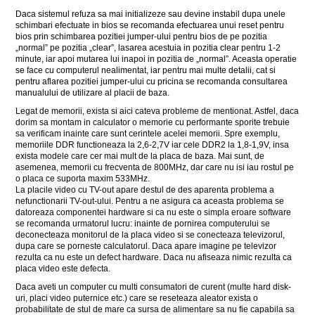
Daca sistemul refuza sa mai initializeze sau devine instabil dupa unele
schimbari efectuate in bios se recomanda efectuarea unui reset pentru
bios prin schimbarea pozitiei jumper-ului pentru bios de pe pozitia
„normal” pe pozitia „clear”, lasarea acestuia in pozitia clear pentru 1-2
minute, iar apoi mutarea lui inapoi in pozitia de „normal”. Aceasta operatie
se face cu computerul nealimentat, iar pentru mai multe detalii, cat si
pentru aflarea pozitiei jumper-ului cu pricina se recomanda consultarea
manualului de utilizare al placii de baza.
Legat de memorii, exista si aici cateva probleme de mentionat. Astfel, daca
dorim sa montam in calculator o memorie cu performante sporite trebuie
sa verificam inainte care sunt cerintele acelei memorii. Spre exemplu,
memoriile DDR functioneaza la 2,6-2,7V iar cele DDR2 la 1,8-1,9V, insa
exista modele care cer mai mult de la placa de baza. Mai sunt, de
asemenea, memorii cu frecventa de 800MHz, dar care nu isi iau rostul pe
o placa ce suporta maxim 533MHz.
La placile video cu TV-out apare destul de des aparenta problema a
nefunctionarii TV-out-ului. Pentru a ne asigura ca aceasta problema se
datoreaza componentei hardware si ca nu este o simpla eroare software
se recomanda urmatorul lucru: inainte de pornirea computerului se
deconecteaza monitorul de la placa video si se conecteaza televizorul,
dupa care se porneste calculatorul. Daca apare imagine pe televizor
rezulta ca nu este un defect hardware. Daca nu afiseaza nimic rezulta ca
placa video este defecta.
Daca aveti un computer cu multi consumatori de curent (multe hard disk-
uri, placi video puternice etc.) care se reseteaza aleator exista o
probabilitate de stul de mare ca sursa de alimentare sa nu fie capabila sa