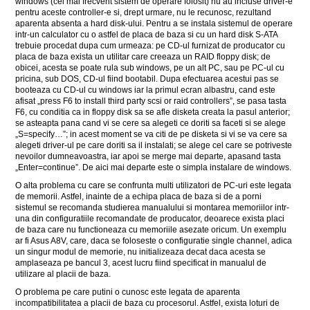
windows (cel mai frecvent sistem de operare folosit) nu au incluse driver-e
pentru aceste controller-e si, drept urmare, nu le recunosc, rezultand
aparenta absenta a hard disk-ului. Pentru a se instala sistemul de operare
intr-un calculator cu o astfel de placa de baza si cu un hard disk S-ATA
trebuie procedat dupa cum urmeaza: pe CD-ul furnizat de producator cu
placa de baza exista un utilitar care creeaza un RAID floppy disk; de
obicei, acesta se poate rula sub windows, pe un alt PC, sau pe PC-ul cu
pricina, sub DOS, CD-ul fiind bootabil. Dupa efectuarea acestui pas se
booteaza cu CD-ul cu windows iar la primul ecran albastru, cand este
afisat „press F6 to install third party scsi or raid controllers”, se pasa tasta
F6, cu conditia ca in floppy disk sa se afle disketa creata la pasul anterior;
se asteapta pana cand vi se cere sa alegeti ce doriti sa faceti si se alege
„S=specify…”; in acest moment se va citi de pe disketa si vi se va cere sa
alegeti driver-ul pe care doriti sa il instalati; se alege cel care se potriveste
nevoilor dumneavoastra, iar apoi se merge mai departe, apasand tasta
„Enter=continue”. De aici mai departe este o simpla instalare de windows.
O alta problema cu care se confrunta multi utilizatori de PC-uri este legata
de memorii. Astfel, inainte de a echipa placa de baza si de a porni
sistemul se recomanda studierea manualului si montarea memoriilor intr-
una din configuratiile recomandate de producator, deoarece exista placi
de baza care nu functioneaza cu memoriile asezate oricum. Un exemplu
ar fi Asus A8V, care, daca se foloseste o configuratie single channel, adica
un singur modul de memorie, nu initializeaza decat daca acesta se
amplaseaza pe bancul 3, acest lucru fiind specificat in manualul de
utilizare al placii de baza.
O problema pe care putini o cunosc este legata de aparenta
incompatibilitatea a placii de baza cu procesorul. Astfel, exista loturi de