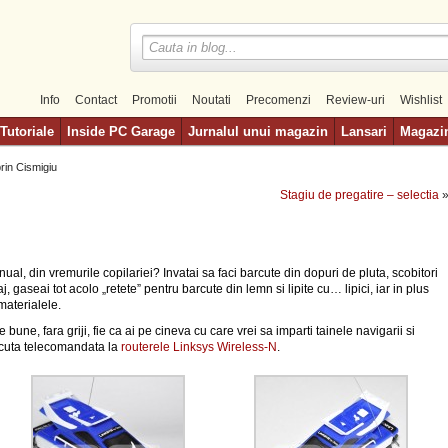
Info
Contact
Promotii
Noutati
Precomenzi
Review-uri
Wishlist
Tutoriale
Inside PC Garage
Jurnalul unui magazin
Lansari
Magazi
rin Cismigiu
Stagiu de pregatire – selectia
nual, din vremurile copilariei? Invatai sa faci barcute din dopuri de pluta, scobitori
, gaseai tot acolo „retete” pentru barcute din lemn si lipite cu… lipici, iar in plus
materialele.
e bune, fara griji, fie ca ai pe cineva cu care vrei sa imparti tainele navigarii si
arcuta telecomandata la
routerele Linksys Wireless-N
.