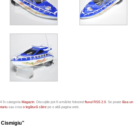
:24 în categoria
Magazin
. Discuțiile pot fi urmărite folosind
fluxul RSS 2.0
. Se poate
lăsa un
tariu
sau crea
o legătură către
pe o altă pagina web.
n Cismigiu”