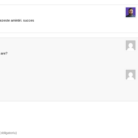
rezeste amintiri. succes
 are?
obligatoriu)