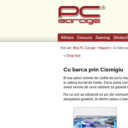
Afiliere
Concurs
Gaming
Ghiduri/
Esti aici:
Blog PC Garage
›
Magazin
› Cu barca p
«
Drop test
Cu barca prin Cismigiu
Iti mai aduci aminte de cartile de lucru ma
si cateva bucati de hartie. Daca aveai curaj
aveai nevoie de ceva rabdare sa gasesti 
Fie ca vrei sa retraiesti un pic din vremuril
alergatului gastelor, iti oferim cadou o b