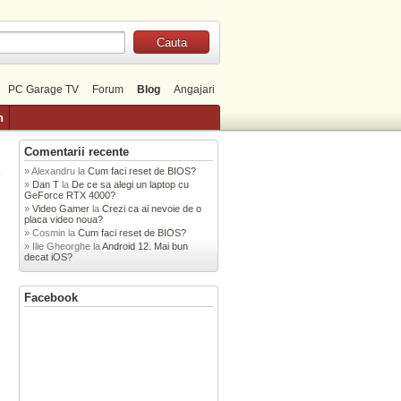
PC Garage TV
Forum
Blog
Angajari
n
Comentarii recente
Alexandru
la
Cum faci reset de BIOS?
»
Dan T
la
De ce sa alegi un laptop cu
GeForce RTX 4000?
Video Gamer
la
Crezi ca ai nevoie de o
placa video noua?
Cosmin
la
Cum faci reset de BIOS?
Ilie Gheorghe
la
Android 12. Mai bun
decat iOS?
Facebook