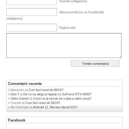
Numele (obligatoriu)
Adresa email (nu va fi publicată)
(obligatoriu)
Pagina web
Comentarii recente
Alexandru
la
Cum faci reset de BIOS?
Dan T
la
De ce sa alegi un laptop cu GeForce RTX 4000?
Video Gamer
la
Crezi ca ai nevoie de o placa video noua?
Cosmin
la
Cum faci reset de BIOS?
Ilie Gheorghe
la
Android 12. Mai bun decat iOS?
Facebook