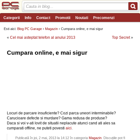
Categorii
Info
Contact
Promotii
Noutati
Precomenzi
Review-uri
Wishlist
PC Garage TV
Forum
Blog
Angajari
Esti aici:
Blog PC Garage
›
Magazin
› Cumpara online, e mai sigur
«
Cel mai asteptat telefon al anului 2013
Top Secret
»
Cumpara online, e mai sigur
Locuri de parcare insuficiente? Cozi parca uneori interminabile?
Carucioare defecte si murdare? Gama redusa de produse?
Daca si voi v-ati lovit de situatii neplacute atunci cand ati ales sa
cumparati offline, ne puteti povesti
aici
.
Publicată în joi, 2 mai, 2013 la 14:12 în categoria
Magazin
. Discuțiile pot fi