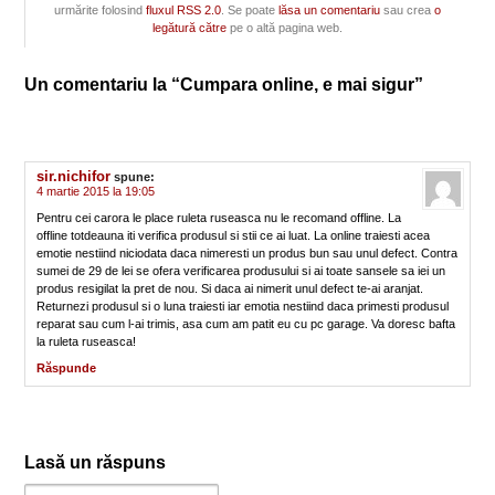
urmărite folosind
fluxul RSS 2.0
. Se poate
lăsa un comentariu
sau crea
o
legătură către
pe o altă pagina web.
Un comentariu la “Cumpara online, e mai sigur”
sir.nichifor
spune:
4 martie 2015 la 19:05
Pentru cei carora le place ruleta ruseasca nu le recomand offline. La
offline totdeauna iti verifica produsul si stii ce ai luat. La online traiesti acea
emotie nestiind niciodata daca nimeresti un produs bun sau unul defect. Contra
sumei de 29 de lei se ofera verificarea produsului si ai toate sansele sa iei un
produs resigilat la pret de nou. Si daca ai nimerit unul defect te-ai aranjat.
Returnezi produsul si o luna traiesti iar emotia nestiind daca primesti produsul
reparat sau cum l-ai trimis, asa cum am patit eu cu pc garage. Va doresc bafta
la ruleta ruseasca!
Răspunde
Lasă un răspuns