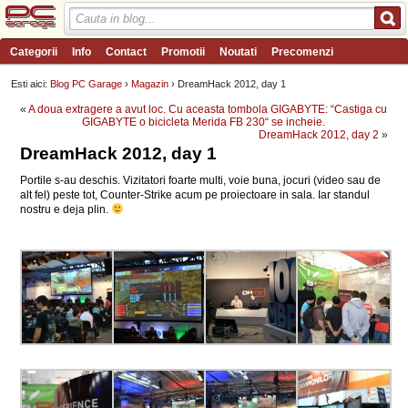
Categorii
Info
Contact
Promotii
Noutati
Precomenzi
Review-uri
Wishlist
PC Garage TV
Forum
Blog
Angajari
Esti aici:
Blog PC Garage
›
Magazin
› DreamHack 2012, day 1
«
A doua extragere a avut loc. Cu aceasta tombola GIGABYTE: “Castiga cu
GIGABYTE o bicicleta Merida FB 230“ se incheie.
DreamHack 2012, day 2
»
DreamHack 2012, day 1
Portile s-au deschis. Vizitatori foarte multi, voie buna, jocuri (video sau de
alt fel) peste tot, Counter-Strike acum pe proiectoare in sala. Iar standul
nostru e deja plin.