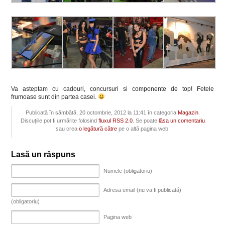
Va asteptam cu cadouri, concursuri si componente de top! Fetele
frumoase sunt din partea casei.
Publicată în sâmbătă, 20 octombrie, 2012 la 11:41 în categoria
Magazin
.
Discuțiile pot fi urmărite folosind
fluxul RSS 2.0
. Se poate
lăsa un comentariu
sau crea
o legătură către
pe o altă pagina web.
Lasă un răspuns
Numele (obligatoriu)
Adresa email (nu va fi publicată)
(obligatoriu)
Pagina web