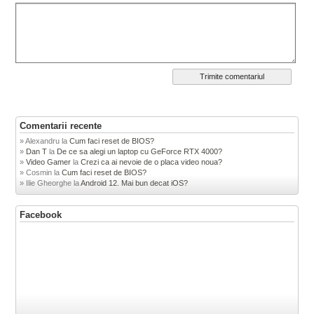
Comentarii recente
Alexandru
la
Cum faci reset de BIOS?
Dan T
la
De ce sa alegi un laptop cu GeForce RTX 4000?
Video Gamer
la
Crezi ca ai nevoie de o placa video noua?
Cosmin
la
Cum faci reset de BIOS?
Ilie Gheorghe
la
Android 12. Mai bun decat iOS?
Facebook