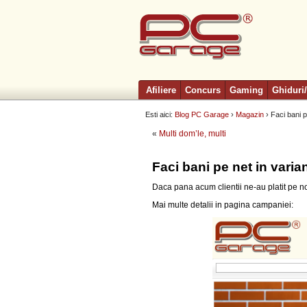
Afiliere
Concurs
Gaming
Ghiduri/
Esti aici:
Blog PC Garage
›
Magazin
› Faci bani 
«
Multi dom’le, multi
Faci bani pe net in vari
Daca pana acum clientii ne-au platit pe no
Mai multe detalii in pagina campaniei: