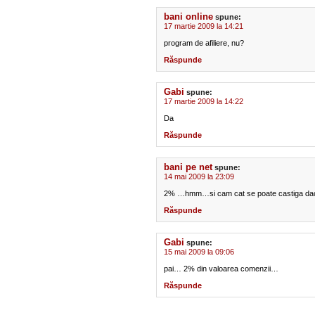
bani online
spune:
17 martie 2009 la 14:21
program de afiliere, nu?
Răspunde
Gabi
spune:
17 martie 2009 la 14:22
Da
Răspunde
bani pe net
spune:
14 mai 2009 la 23:09
2% …hmm…si cam cat se poate castiga daca 
Răspunde
Gabi
spune:
15 mai 2009 la 09:06
pai… 2% din valoarea comenzii…
Răspunde