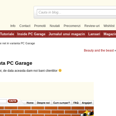
Info
Contact
Promotii
Noutati
Precomenzi
Review-uri
Wishlist
Tutoriale
Inside PC Garage
Jurnalul unui magazin
Lansari
Magazi
pe net in varianta PC Garage
Beauty and the beast
anta PC Garage
i, de data aceasta dam noi bani clientilor