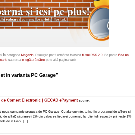
:49 în categoria
Magazin
. Discuțiile pot fi urmărite folosind
fluxul RSS 2.0
. Se poate
lăsa un
tariu
sau crea
o legătură către
pe o altă pagina web.
net in varianta PC Garage”
g de Comert Electronic | GECAD ePayment
spune:
i noua campanie propusa de PC Garage. Cu alte cuvinte, tu intri in programul de afiliere si
c de afiliat) si primesti 2% din valoarea fiecarei comenzi. Iar clientul respectiv primeste 1%
tele de la Gabi. […]