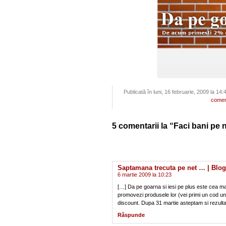
Publicată în luni, 16 februarie, 2009 la 14
comen
5 comentarii la “Faci bani pe 
Saptamana trecuta pe net … | Blo
6 martie 2009 la 10:23
[…] Da pe goarna si iesi pe plus este cea ma
promovezi produsele lor (vei primi un cod uni
discount. Dupa 31 martie asteptam si rezulta
Răspunde