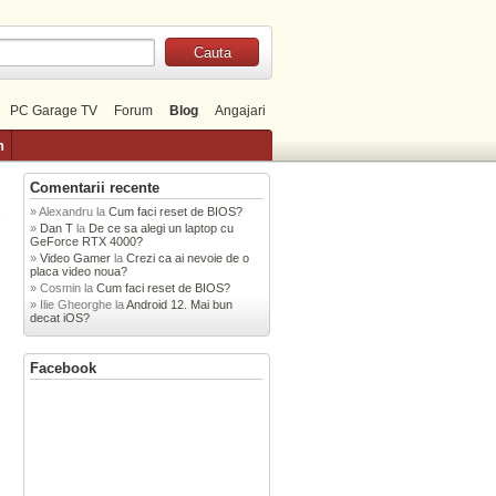
PC Garage TV
Forum
Blog
Angajari
n
Comentarii recente
Alexandru
la
Cum faci reset de BIOS?
»
Dan T
la
De ce sa alegi un laptop cu
GeForce RTX 4000?
Video Gamer
la
Crezi ca ai nevoie de o
placa video noua?
Cosmin
la
Cum faci reset de BIOS?
Ilie Gheorghe
la
Android 12. Mai bun
decat iOS?
Facebook