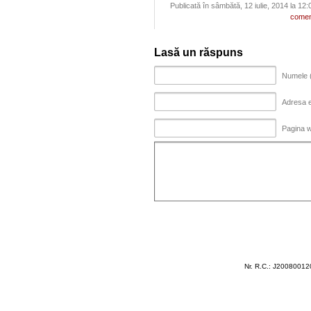
Publicată în sâmbătă, 12 iulie, 2014 la 12:
comen
Lasă un răspuns
Numele (
Adresa em
Pagina 
Nr. R.C.: J200800120