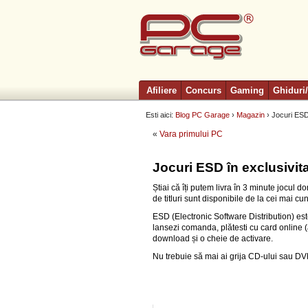
Afiliere
Concurs
Gaming
Ghiduri/
Esti aici:
Blog PC Garage
›
Magazin
› Jocuri ESD
«
Vara primului PC
Jocuri ESD în exclusivit
Știai că îți putem livra în 3 minute jocul 
de titluri sunt disponibile de la cei mai cun
ESD (Electronic Software Distribution) est
lansezi comanda, plătesti cu card online (
download și o cheie de activare.
Nu trebuie să mai ai grija CD-ului sau DVD-