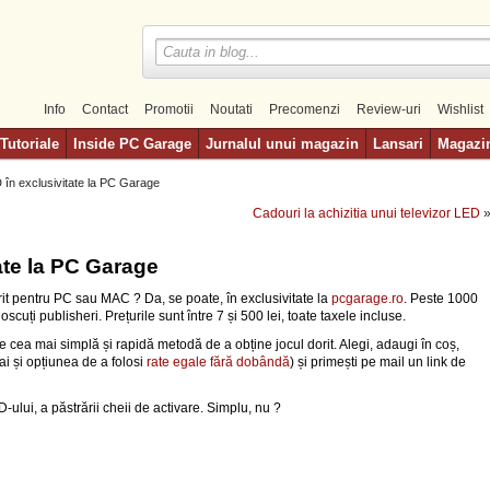
Info
Contact
Promotii
Noutati
Precomenzi
Review-uri
Wishlist
Tutoriale
Inside PC Garage
Jurnalul unui magazin
Lansari
Magazi
 în exclusivitate la PC Garage
Cadouri la achizitia unui televizor LED
ate la PC Garage
dorit pentru PC sau MAC ? Da, se poate, în exclusivitate la
pcgarage.ro
. Peste 1000
oscuți publisheri. Prețurile sunt între 7 și 500 lei, toate taxele incluse.
e cea mai simplă și rapidă metodă de a obține jocul dorit. Alegi, adaugi în coș,
ai și opțiunea de a folosi
rate egale fără dobândă
) și primești pe mail un link de
ului, a păstrării cheii de activare. Simplu, nu ?