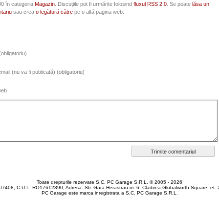
00 în categoria
Magazin
. Discuțiile pot fi urmărite folosind
fluxul RSS 2.0
. Se poate
lăsa un
tariu
sau crea
o legătură către
pe o altă pagina web.
obligatoriu)
ail (nu va fi publicată) (obligatoriu)
web
Toate drepturile rezervate S.C. PC Garage S.R.L. © 2005 - 2026
7408, C.U.I.: RO17612390, Adresa: Str. Gara Herastrau nr. 6, Cladirea Globalworth Square, et. 2
PC Garage este marca inregistrata a S.C. PC Garage S.R.L.