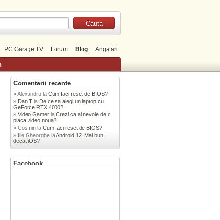
PC Garage TV
Forum
Blog
Angajari
n
Comentarii recente
Alexandru
la
Cum faci reset de BIOS?
»
Dan T
la
De ce sa alegi un laptop cu
GeForce RTX 4000?
Video Gamer
la
Crezi ca ai nevoie de o
placa video noua?
Cosmin
la
Cum faci reset de BIOS?
Ilie Gheorghe
la
Android 12. Mai bun
decat iOS?
Facebook