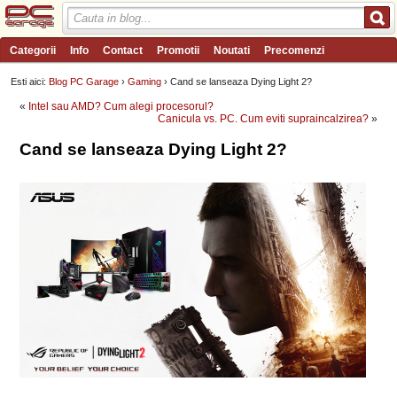
Categorii
Info
Contact
Promotii
Noutati
Precomenzi
Review-uri
Wishlist
PC Garage TV
Forum
Blog
Angajari
Esti aici:
Blog PC Garage
›
Gaming
› Cand se lanseaza Dying Light 2?
«
Intel sau AMD? Cum alegi procesorul?
Canicula vs. PC. Cum eviti supraincalzirea?
»
Cand se lanseaza Dying Light 2?