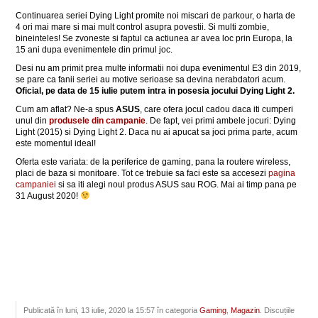
Continuarea seriei Dying Light promite noi miscari de parkour, o harta de
4 ori mai mare si mai mult control asupra povestii. Si multi zombie,
bineinteles! Se zvoneste si faptul ca actiunea ar avea loc prin Europa, la
15 ani dupa evenimentele din primul joc.
Desi nu am primit prea multe informatii noi dupa evenimentul E3 din 2019,
se pare ca fanii seriei au motive serioase sa devina nerabdatori acum.
Oficial, pe data de 15 iulie putem intra in posesia jocului Dying Light 2.
Cum am aflat? Ne-a spus
ASUS
, care ofera jocul cadou daca iti cumperi
unul din
produsele din campanie
. De fapt, vei primi ambele jocuri: Dying
Light (2015) si Dying Light 2. Daca nu ai apucat sa joci prima parte, acum
este momentul ideal!
Oferta este variata: de la periferice de gaming, pana la routere wireless,
placi de baza si monitoare. Tot ce trebuie sa faci este sa accesezi
pagina
campaniei
si sa iti alegi noul produs ASUS sau ROG. Mai ai timp pana pe
31 August 2020!
Publicată în luni, 13 iulie, 2020 la 15:57 în categoria
Gaming
,
Magazin
. Discuțiile