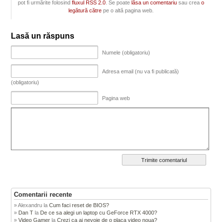
pot fi urmărite folosind
fluxul RSS 2.0
. Se poate
lăsa un comentariu
sau crea
o
legătură către
pe o altă pagina web.
Lasă un răspuns
Numele (obligatoriu)
Adresa email (nu va fi publicată)
(obligatoriu)
Pagina web
Comentarii recente
Alexandru
la
Cum faci reset de BIOS?
Dan T
la
De ce sa alegi un laptop cu GeForce RTX 4000?
Video Gamer
la
Crezi ca ai nevoie de o placa video noua?