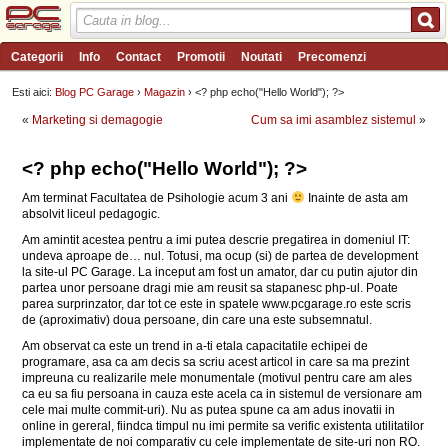
Categorii
Info
Contact
Promotii
Noutati
Precomenzi
Review-uri
Wishlist
PC Garage TV
Forum
Blog
Angajari
Esti aici:
Blog PC Garage
›
Magazin
› <? php echo("Hello World"); ?>
«
Marketing si demagogie
Cum sa imi asamblez sistemul
»
<? php echo("Hello World"); ?>
Am terminat Facultatea de Psihologie acum 3 ani
Inainte de asta am
absolvit liceul pedagogic.
Am amintit acestea pentru a imi putea descrie pregatirea in domeniul IT:
undeva aproape de… nul. Totusi, ma ocup (si) de partea de development
la site-ul PC Garage. La inceput am fost un amator, dar cu putin ajutor din
partea unor persoane dragi mie am reusit sa stapanesc php-ul. Poate
parea surprinzator, dar tot ce este in spatele www.pcgarage.ro este scris
de (aproximativ) doua persoane, din care una este subsemnatul.
Am observat ca este un trend in a-ti etala capacitatile echipei de
programare, asa ca am decis sa scriu acest articol in care sa ma prezint
impreuna cu realizarile mele monumentale (motivul pentru care am ales
ca eu sa fiu persoana in cauza este acela ca in sistemul de versionare am
cele mai multe commit-uri). Nu as putea spune ca am adus inovatii in
online in gereral, fiindca timpul nu imi permite sa verific existenta utilitatilor
implementate de noi comparativ cu cele implementate de site-uri non RO.