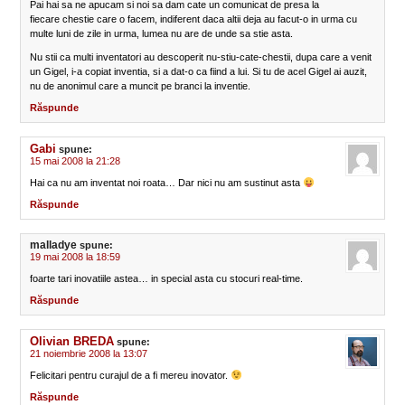
Pai hai sa ne apucam si noi sa dam cate un comunicat de presa la
fiecare chestie care o facem, indiferent daca altii deja au facut-o in urma cu
multe luni de zile in urma, lumea nu are de unde sa stie asta.
Nu stii ca multi inventatori au descoperit nu-stiu-cate-chestii, dupa care a venit
un Gigel, i-a copiat inventia, si a dat-o ca fiind a lui. Si tu de acel Gigel ai auzit,
nu de anonimul care a muncit pe branci la inventie.
Răspunde
Gabi
spune:
15 mai 2008 la 21:28
Hai ca nu am inventat noi roata… Dar nici nu am sustinut asta
Răspunde
malladye
spune:
19 mai 2008 la 18:59
foarte tari inovatiile astea… in special asta cu stocuri real-time.
Răspunde
Olivian BREDA
spune:
21 noiembrie 2008 la 13:07
Felicitari pentru curajul de a fi mereu inovator.
Răspunde