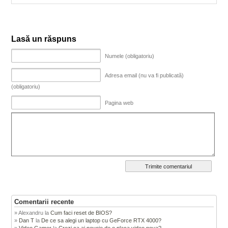
Lasă un răspuns
Numele (obligatoriu)
Adresa email (nu va fi publicată)
(obligatoriu)
Pagina web
Comentarii recente
Alexandru
la
Cum faci reset de BIOS?
Dan T
la
De ce sa alegi un laptop cu GeForce RTX 4000?