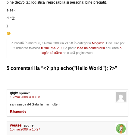
bine dezvoltat, logistica ireprosabila si personal bine pregatit.
else {
die();
}
Publicată în miercuri, 14 mai, 2008 la 21:58 în categoria
Magazin
. Discuțiile pot
fi urmărite folosind
fluxul RSS 2.0
. Se poate
lăsa un comentariu
sau crea
o
legătură către
pe o altă pagina web.
5 comentarii la “<? php echo("Hello World"); ?>”
gigix
spune:
15 mai 2008 la 00:38
sa traiasca d-l Gabi! la mai multe:)
Răspunde
weasel
spune:
15 mai 2008 la 15:27