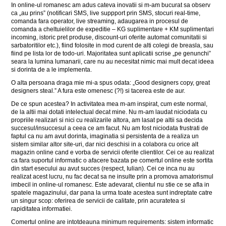
In online-ul romanesc am adus cateva inovatii si m-am bucurat sa observ
ca „au prins” (notificari SMS, live suppport prin SMS, stocuri real-time,
comanda fara operator, live streaming, adaugarea in procesul de
comanda a cheltuielilor de expeditie – KG suplimentare + KM suplimentari
incoming, istoric pret produse, discount-uri oferite automat comunitatii si
sarbatoritilor etc.), fiind folosite in mod curent de alti colegi de breasla, sau
fiind pe lista lor de todo-uri. Majoritatea sunt aplicatii scrise „pe genunchi”
seara la lumina lumanarii, care nu au necesitat nimic mai mult decat ideea
si dorinta de a le implementa.
O alta persoana draga mie mi-a spus odata: „Good designers copy, great
designers steal.” A fura este omenesc (?!) si tacerea este de aur.
De ce spun acestea? In activitatea mea m-am inspirat, cum este normal,
de la altii mai dotati intelectual decat mine. Nu m-am laudat niciodata cu
propriile realizari si nici cu realizarile altora, am lasat pe altii sa decida
succesul/insuccesul a ceea ce am facut. Nu am fost niciodata frustrati de
faptul ca nu am avut dorinta, imaginatia si persistenta de a realiza un
sistem similar altor site-uri, dar nici deschisi in a colabora cu orice alt
magazin online cand e vorba de servicii oferite clientilor. Cei ce au realizat
ca fara suportul informatic o afacere bazata pe comertul online este sortita
din start esecului au avut succes (respect, Iulian). Cei ce inca nu au
realizat acest lucru, nu fac decat sa ne insulte prin a promova amatorismul
imbecil in online-ul romanesc. Este adevarat, clientul nu stie ce se afla in
spatele magazinului, dar pana la urma toate acestea sunt indreptate catre
un singur scop: oferirea de servicii de calitate, prin acuratetea si
rapiditatea informatiei.
Comertul online are intotdeauna minimum requirements: sistem informatic