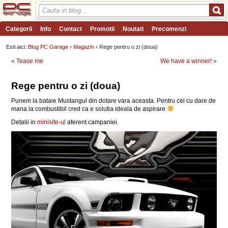
Categorii
Info
Contact
Promotii
Noutati
Precomenzi
Review-uri
Wishlist
PC Garage TV
Forum
Blog
Angajari
Esti aici:
Blog PC Garage
›
Magazin
› Rege pentru o zi (doua)
«
Tease me
We have a winner!
»
Rege pentru o zi (doua)
Punem la bataie Mustangul din dotare vara aceasta. Pentru cei cu dare de
mana la combustibil cred ca e solutia ideala de aspirare
Detalii in
minisite-ul
aferent campaniei.