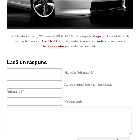
Publicată în marți, 23 iunie, 2009 la 16:13 în categoria
Magazin
. Discuțiile pot fi
urmărite folosind
fluxul RSS 2.0
. Se poate
lăsa un comentariu
sau crea
o
legătură către
pe o altă pagina web.
Lasă un răspuns
Numele (obligatoriu)
Adresa email (nu va fi publicată)
(obligatoriu)
Pagina web