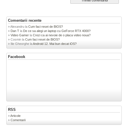
Comentarii recente
Alexandru
la
Cum faci reset de BIOS?
Dan T
la
De ce sa alegi un laptop cu GeForce RTX 4000?
Video Gamer
la
Crezi ca ai nevoie de o placa video noua?
Cosmin
la
Cum faci reset de BIOS?
Ilie Gheorghe
la
Android 12. Mai bun decat iOS?
Facebook
RSS
Articole
Comentarii