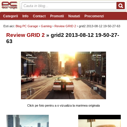
Categorii
Info
Contact
Promotii
Noutati
Precomenzi
Review-uri
Wishlist
PC Garage TV
Forum
Blog
Angajari
Esti aici:
Blog PC Garage
›
Gaming
›
Review GRID 2
› grid2 2013-08-12 19-50-27-63
Review GRID 2
» grid2 2013-08-12 19-50-27-
63
Click pe foto pentru a o vizualiza la marimea originala