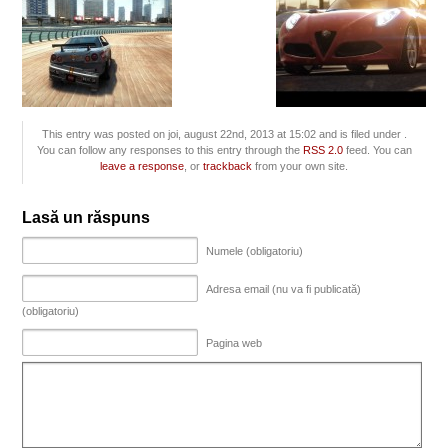
This entry was posted on joi, august 22nd, 2013 at 15:02 and is filed under .
You can follow any responses to this entry through the
RSS 2.0
feed. You can
leave a response
, or
trackback
from your own site.
Lasă un răspuns
Numele (obligatoriu)
Adresa email (nu va fi publicată)
(obligatoriu)
Pagina web