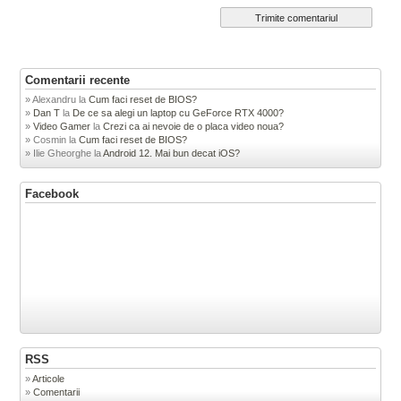
Comentarii recente
Alexandru
la
Cum faci reset de BIOS?
Dan T
la
De ce sa alegi un laptop cu GeForce RTX 4000?
Video Gamer
la
Crezi ca ai nevoie de o placa video noua?
Cosmin
la
Cum faci reset de BIOS?
Ilie Gheorghe
la
Android 12. Mai bun decat iOS?
Facebook
RSS
Articole
Comentarii