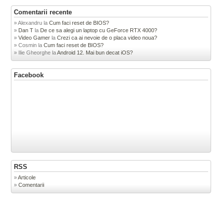
Comentarii recente
Alexandru
la
Cum faci reset de BIOS?
Dan T
la
De ce sa alegi un laptop cu GeForce RTX 4000?
Video Gamer
la
Crezi ca ai nevoie de o placa video noua?
Cosmin
la
Cum faci reset de BIOS?
Ilie Gheorghe
la
Android 12. Mai bun decat iOS?
Facebook
RSS
Articole
Comentarii