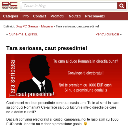
Categorii
Info
Contact
Promotii
Noutati
Precomenzi
Review-uri
Wishlist
PC Garage TV
Forum
Blog
Angajari
Esti aici:
Blog PC Garage
›
Magazin
› Tara serioasa, caut presedinte!
«
Suna-ma! E gratis.
Pentru curajosi
»
Tara serioasa, caut presedinte!
Cautam cel mai bun presedinte pentru aceasta tara. Tu te-ai simti in stare
sa conduci Romania? Ce-ai face sa duci lucrurile intr-o directie pe care
ne-o dorim cu totii?
Daca iti convingi electoratul si castigi campania, noi te rasplatim cu 1000
EUR cash. Iar asta nu e doar o promisiune goala.