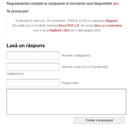
Regulamentul complet al campaniei si inscrierile sunt disponibile
aici
.
Te provocam!
Publicată în miercuri, 28 octombrie, 2009 la 13:00 în categoria
Magazin
.
Discuțiile pot fi urmărite folosind
fluxul RSS 2.0
. Se poate
lăsa un comentariu
sau crea
o legătură către
pe o altă pagina web.
Lasă un răspuns
Numele (obligatoriu)
Adresa email (nu va fi publicată)
(obligatoriu)
Pagina web