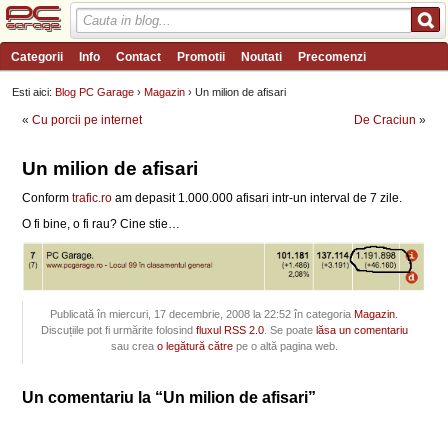
Categorii
Info
Contact
Promotii
Noutati
Precomenzi
Review-uri
Wishlist
PC Garage TV
Forum
Blog
Angajari
Esti aici:
Blog PC Garage
›
Magazin
› Un milion de afisari
«
Cu porcii pe internet
De Craciun
»
Un milion de afisari
Conform
trafic.ro
am depasit 1.000.000 afisari intr-un interval de 7 zile.
O fi bine, o fi rau? Cine stie…
Publicată în miercuri, 17 decembrie, 2008 la 22:52 în categoria
Magazin
.
Discuțiile pot fi urmărite folosind
fluxul RSS 2.0
. Se poate
lăsa un comentariu
sau crea
o legătură către
pe o altă pagina web.
Un comentariu la “Un milion de afisari”