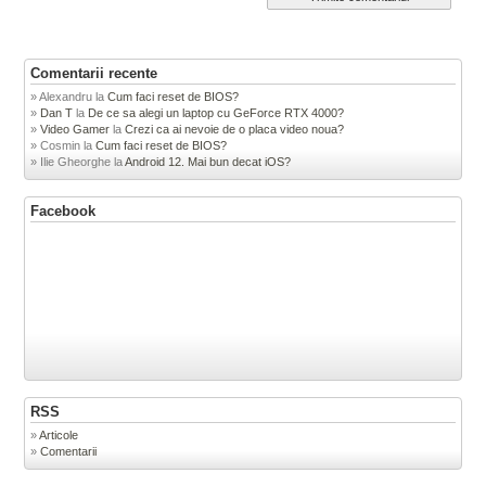
Comentarii recente
Alexandru
la
Cum faci reset de BIOS?
Dan T
la
De ce sa alegi un laptop cu GeForce RTX 4000?
Video Gamer
la
Crezi ca ai nevoie de o placa video noua?
Cosmin
la
Cum faci reset de BIOS?
Ilie Gheorghe
la
Android 12. Mai bun decat iOS?
Facebook
RSS
Articole
Comentarii