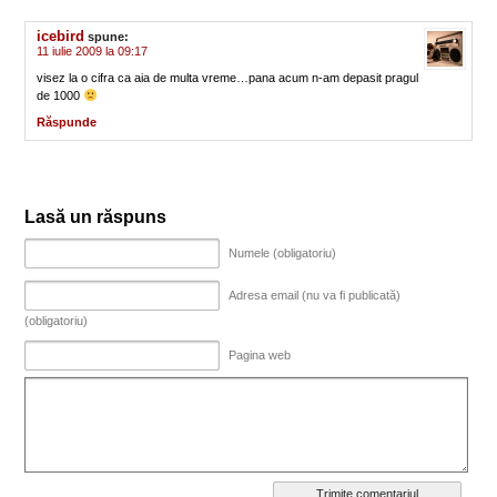
icebird
spune:
11 iulie 2009 la 09:17
visez la o cifra ca aia de multa vreme…pana acum n-am depasit pragul
de 1000
Răspunde
Lasă un răspuns
Numele (obligatoriu)
Adresa email (nu va fi publicată)
(obligatoriu)
Pagina web