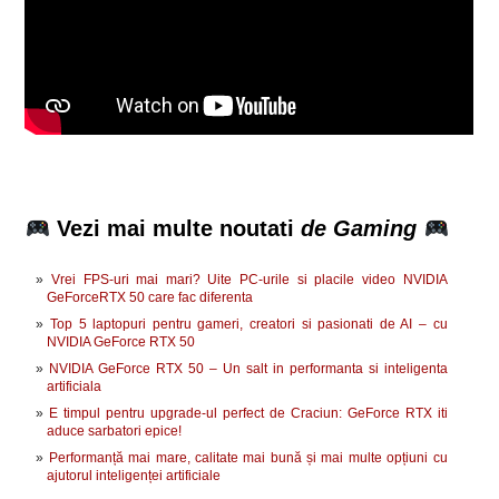
Vezi mai multe noutati
de Gaming
Vrei FPS-uri mai mari? Uite PC-urile si placile video NVIDIA
GeForceRTX 50 care fac diferenta
Top 5 laptopuri pentru gameri, creatori si pasionati de AI – cu
NVIDIA GeForce RTX 50
NVIDIA GeForce RTX 50 – Un salt in performanta si inteligenta
artificiala
E timpul pentru upgrade-ul perfect de Craciun: GeForce RTX iti
aduce sarbatori epice!
Performanță mai mare, calitate mai bună și mai multe opțiuni cu
ajutorul inteligenței artificiale