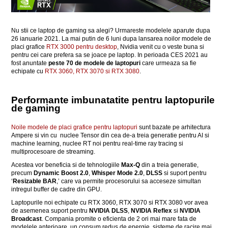
Nu stii ce laptop de gaming sa alegi? Urmareste modelele aparute dupa
26 ianuarie 2021. La mai putin de 6 luni dupa lansarea noilor modele de
placi grafice
RTX 3000 pentru desktop
, Nvidia venit cu o veste buna si
pentru cei care prefera sa se joace pe laptop. In perioada CES 2021 au
fost anuntate
peste 70 de modele de laptopuri
care urmeaza sa fie
echipate cu
RTX 3060, RTX 3070 si RTX 3080
.
Performante imbunatatite pentru laptopurile
de gaming
Noile modele de placi grafice pentru laptopuri
sunt bazate pe arhitectura
Ampere si vin cu nuclee Tensor din cea de-a treia generatie pentru AI si
machine learning, nuclee RT noi pentru real-time ray tracing si
multiprocesoare de streaming.
Acestea vor beneficia si de tehnologiile
Max-Q
din a treia generatie,
precum
Dynamic Boost 2.0
,
Whisper Mode 2.0
,
DLSS
si suport pentru
‘
Resizable BAR
,’ care va permite procesorului sa acceseze simultan
intregul buffer de cadre din GPU.
Laptopurile noi echipate cu RTX 3060, RTX 3070 si RTX 3080 vor avea
de asemenea suport pentru
NVIDIA DLSS
,
NVIDIA Reflex
si
NVIDIA
Broadcast
. Compania promite o eficienta de 2 ori mai mare fata de
modelele anterioare, un consum redus de energie, sisteme de racire mai