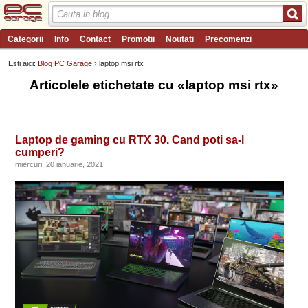
Categorii
Info
Contact
Promotii
Noutati
Precomenzi
Review-uri
Wishlist
PC Garage TV
Forum
Blog
Angajari
Esti aici:
Blog PC Garage
› laptop msi rtx
Articolele etichetate cu «laptop msi rtx»
Laptop de gaming cu RTX 30. Cand poti sa-l
cumperi?
miercuri, 20 ianuarie, 2021