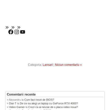
Categoria:
Lansari
|
Niciun comentariu »
Comentarii recente
Alexandru
la
Cum faci reset de BIOS?
Dan T
la
De ce sa alegi un laptop cu GeForce RTX 4000?
Video Gamer
la
Crezi ca ai nevoie de o placa video noua?