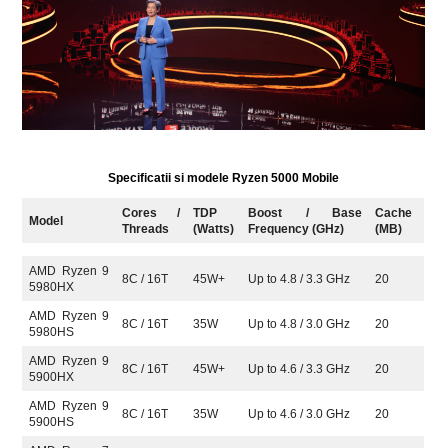
Specificatii si modele Ryzen 5000 Mobile
Cores /
TDP
Boost / Base
Cache
Model
Threads
(Watts)
Frequency (GHz)
(MB)
AMD Ryzen 9
8C / 16T
45W+
Up to 4.8 / 3.3 GHz
20
5980HX
AMD Ryzen 9
8C / 16T
35W
Up to 4.8 / 3.0 GHz
20
5980HS
AMD Ryzen 9
8C / 16T
45W+
Up to 4.6 / 3.3 GHz
20
5900HX
AMD Ryzen 9
8C / 16T
35W
Up to 4.6 / 3.0 GHz
20
5900HS