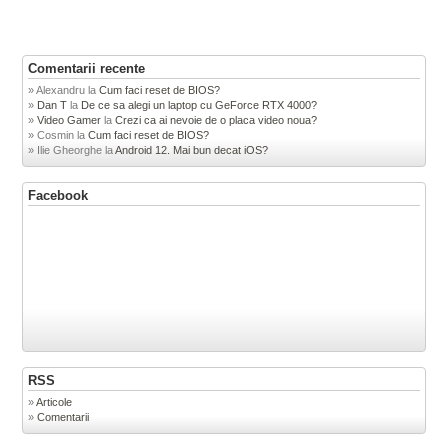
Comentarii recente
Alexandru
la
Cum faci reset de BIOS?
Dan T
la
De ce sa alegi un laptop cu GeForce RTX 4000?
Video Gamer
la
Crezi ca ai nevoie de o placa video noua?
Cosmin
la
Cum faci reset de BIOS?
Ilie Gheorghe
la
Android 12. Mai bun decat iOS?
Facebook
RSS
Articole
Comentarii