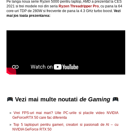
Pe langa noua serie Ryzen 5000 pentru laptop, AMD a prezentat la CES
2021 si trei modele noi din seria
Ryzen Threadripper Pro
, cu pana la 64
core-uri TDP de 280W si frecvente de pana la 4.3 GHz turbo boost.
Vezi
mai jos toata prezentarea:
Vezi mai multe noutati
de Gaming
Vrei FPS-uri mai mari? Uite PC-urile si placile video NVIDIA
GeForceRTX 50 care fac diferenta
Top 5 laptopuri pentru gameri, creatori si pasionati de AI – cu
NVIDIA GeForce RTX 50