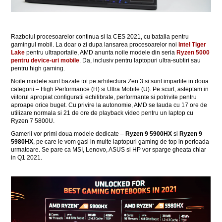
Razboiul procesoarelor continua si la CES 2021, cu batalia pentru
gamingul mobil. La doar o zi dupa lansarea procesoarelor noi
Intel Tiger
Lake
pentru ultraportaile, AMD anunta noile modele din seria
Ryzen 5000
pentru device-uri mobile
. Da, inclusiv pentru laptopuri ultra-subtiri sau
pentru high gaming.
Noile modele sunt bazate tot pe arhitectura Zen 3 si sunt impartite in doua
categorii – High Performance (H) si Ultra Mobile (U). Pe scurt, asteptam in
viitorul apropiat configuratii echilibrate, performante si potrivite pentru
aproape orice buget. Cu privire la autonomie, AMD se lauda cu 17 ore de
utilizare normala si 21 de ore de playback video pentru un laptop cu
Ryzen 7 5800U.
Gamerii vor primi doua modele dedicate –
Ryzen 9 5900HX
si
Ryzen 9
5980HX
, pe care le vom gasi in multe laptopuri gaming de top in perioada
urmatoare. Se pare ca MSI, Lenovo, ASUS si HP vor sparge gheata chiar
in Q1 2021.