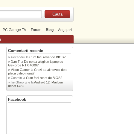
PC Garage TV
Forum
Blog
Angajari
n
Comentarii recente
Alexandru
la
Cum faci reset de BIOS?
Dan T
la
De ce sa alegi un laptop cu
»
GeForce RTX 4000?
Video Gamer
la
Crezi ca ai nevoie de o
placa video noua?
Cosmin
la
Cum faci reset de BIOS?
Ilie Gheorghe
la
Android 12. Mai bun
decat iOS?
Facebook