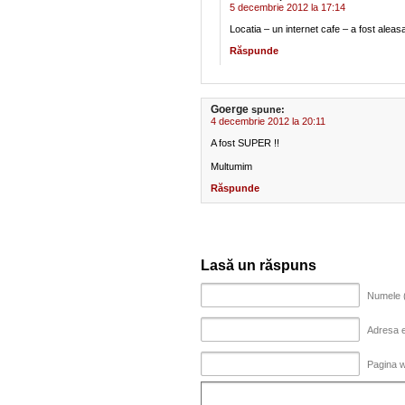
5 decembrie 2012 la 17:14
Locatia – un internet cafe – a fost aleasa
Răspunde
Goerge
spune:
4 decembrie 2012 la 20:11
A fost SUPER !!
Multumim
Răspunde
Lasă un răspuns
Numele (
Adresa em
Pagina 