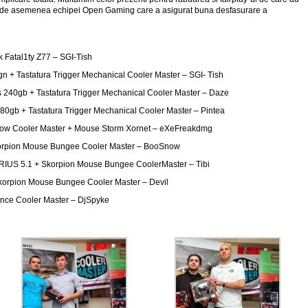
si de asemenea echipei Open Gaming care a asigurat buna desfasurare a
Fatal1ty Z77 – SGI-Tish
 gn + Tastatura Trigger Mechanical Cooler Master – SGI- Tish
 240gb + Tastatura Trigger Mechanical Cooler Master – Daze
80gb + Tastatura Trigger Mechanical Cooler Master – Pintea
dow Cooler Master + Mouse Storm Xornet – eXeFreakdmg
rpion Mouse Bungee Cooler Master – BooSnow
US 5.1 + Skorpion Mouse Bungee CoolerMaster – Tibi
korpion Mouse Bungee Cooler Master – Devil
nce Cooler Master – DjSpyke