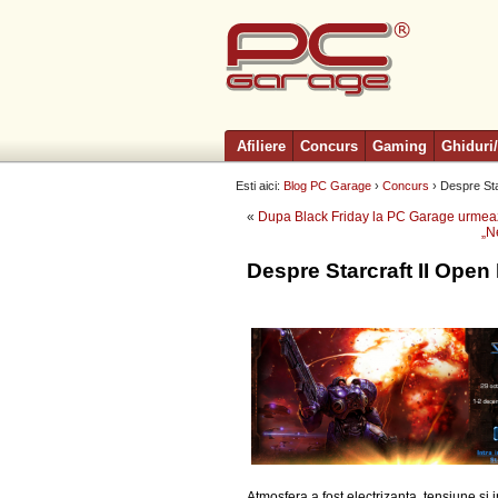
Afiliere
Concurs
Gaming
Ghiduri/
Esti aici:
Blog PC Garage
›
Concurs
› Despre St
«
Dupa Black Friday la PC Garage urme
„N
Despre Starcraft II Ope
Atmosfera a fost electrizanta, tensiune si 