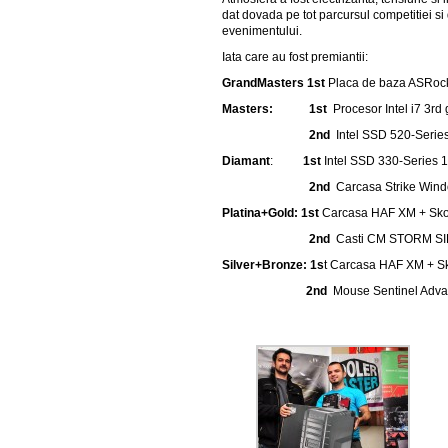
dat dovada pe tot parcursul competitiei 
evenimentului.
Iata care au fost premiantii:
GrandMasters 1st
Placa de baza ASRock 
Masters:
1st
Procesor Intel i7 3rd
2nd
Intel SSD 520-Series
Diamant
:
1st
Intel SSD 330-Series 1
2nd
Carcasa Strike Win
Platina+Gold: 1st
Carcasa HAF XM + Sko
2nd
Casti CM STORM SIRI
Silver+Bronze: 1s
t Carcasa HAF XM + S
2nd
Mouse Sentinel Adva