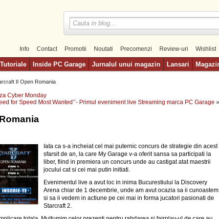
Info
Contact
Promotii
Noutati
Precomenzi
Review-uri
Wishlist
Tutoriale
Inside PC Garage
Jurnalul unui magazin
Lansari
Magazi
arcraft II Open Romania
aza Cyber Monday
eed for Speed Most Wanted’’- Primul eveniment live Streaming marca PC Garage
n Romania
Iata ca s-a incheiat cel mai puternic concurs de strategie din acest
sfarsit de an, la care My Garage v-a oferit sansa sa participati la
liber, fiind in premiera un concurs unde au castigat atat maestrii
jocului cat si cei mai putin initiati.
Evenimentul live a avut loc in inima Bucurestiului la Discovery
Arena chiar de 1 decembrie, unde am avut ocazia sa ii cunoastem
si sa ii vedem in actiune pe cei mai in forma jucatori pasionati de
Starcraft 2.
implicare totala. Multumim celor prezenti pentru rabdarea si fairplay-ul de care au