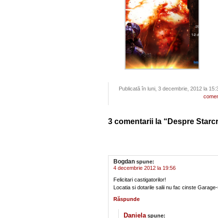
Publicată în luni, 3 decembrie, 2012 la 15:
comen
3 comentarii la “Despre Starc
Bogdan
spune:
4 decembrie 2012 la 19:56
Felicitari castigatorilor!
Locatia si dotarile salii nu fac cinste Garage-u
Răspunde
Daniela
spune: