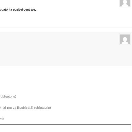
 datorita pozitiei centrale.
obligatoriu)
ail (nu va fi publicată) (obligatoriu)
web