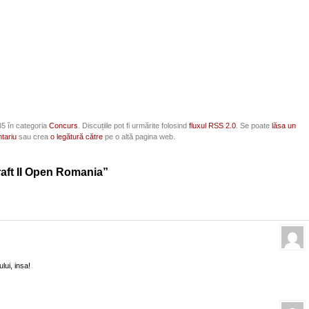
35 în categoria
Concurs
. Discuțiile pot fi urmărite folosind
fluxul RSS 2.0
. Se poate
lăsa un
tariu
sau crea
o legătură către
pe o altă pagina web.
raft II Open Romania”
lui, insa!