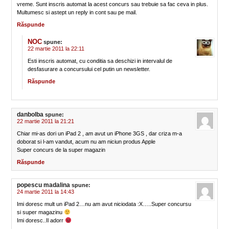
vreme. Sunt inscris automat la acest concurs sau trebuie sa fac ceva in plus.
Multumesc si astept un reply in cont sau pe mail.
Răspunde
NOC
spune:
22 martie 2011 la 22:11
Esti inscris automat, cu conditia sa deschizi in intervalul de
desfasurare a concursului cel putin un newsletter.
Răspunde
danbolba
spune:
22 martie 2011 la 21:21
Chiar mi-as dori un iPad 2 , am avut un iPhone 3GS , dar criza m-a
doborat si l-am vandut, acum nu am niciun produs Apple
Super concurs de la super magazin
Răspunde
popescu madalina
spune:
24 martie 2011 la 14:43
Imi doresc mult un iPad 2…nu am avut niciodata :X…..Super concursu
si super magazinu
Imi doresc..Il adorr