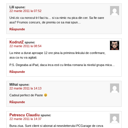
Lili
spune:
22 martie 2011 la 07:52
Unii zic ca norocul ti-l faci tu… si ca nimic nu pica din cer. Sa fie oare
asa? Frumos concurs, de premiu ce sa mai spun…
Răspunde
KodrutZ
spune:
22 martie 2011 la 08:54
La mine a durat aproape 12 ore pina la primirea linkului de confirmare,
asa ca nu va agitati.
P.S. Degeaba ai iPad, daca inca esti cu limba romana la nivelul grupa mica…
Răspunde
Mihai
spune:
22 martie 2011 la 14:13
Cadoul perfect de Paste
Răspunde
Petrescu Claudiu
spune:
22 martie 2011 la 14:37
Buna ziua. Sunt client si abonat al newsletterului PCGarage de ceva