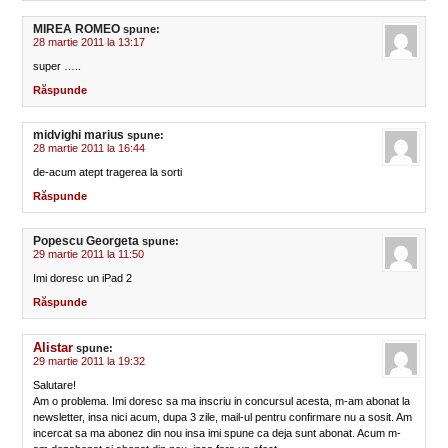
MIREA ROMEO
spune:
28 martie 2011 la 13:17
super …..
Răspunde
midvighi marius
spune:
28 martie 2011 la 16:44
de-acum atept tragerea la sorti
Răspunde
Popescu Georgeta
spune:
29 martie 2011 la 11:50
Imi doresc un iPad 2
Răspunde
Alistar
spune:
29 martie 2011 la 19:32
Salutare!
Am o problema. Imi doresc sa ma inscriu in concursul acesta, m-am abonat la
newsletter, insa nici acum, dupa 3 zile, mail-ul pentru confirmare nu a sosit. Am
incercat sa ma abonez din nou insa imi spune ca deja sunt abonat. Acum m-