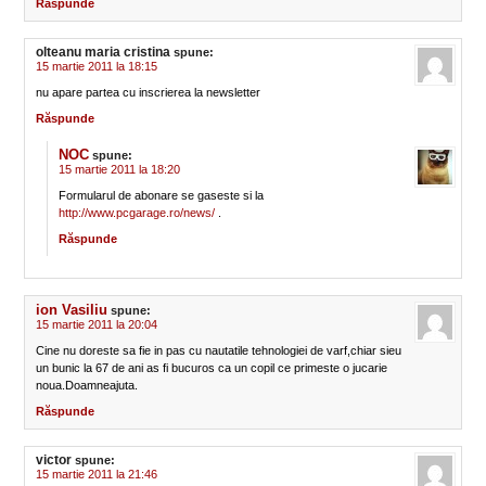
Răspunde
olteanu maria cristina
spune:
15 martie 2011 la 18:15
nu apare partea cu inscrierea la newsletter
Răspunde
NOC
spune:
15 martie 2011 la 18:20
Formularul de abonare se gaseste si la
http://www.pcgarage.ro/news/
.
Răspunde
ion Vasiliu
spune:
15 martie 2011 la 20:04
Cine nu doreste sa fie in pas cu nautatile tehnologiei de varf,chiar sieu
un bunic la 67 de ani as fi bucuros ca un copil ce primeste o jucarie
noua.Doamneajuta.
Răspunde
victor
spune:
15 martie 2011 la 21:46