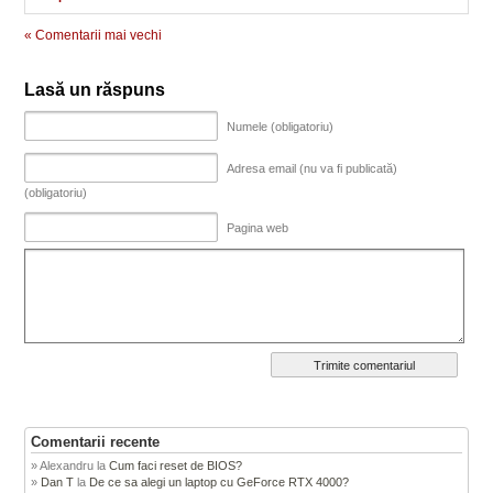
« Comentarii mai vechi
Lasă un răspuns
Numele (obligatoriu)
Adresa email (nu va fi publicată)
(obligatoriu)
Pagina web
Comentarii recente
Alexandru
la
Cum faci reset de BIOS?
Dan T
la
De ce sa alegi un laptop cu GeForce RTX 4000?