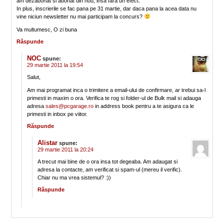
am dezabonat si abonat din nou, insa fara un efect.
In plus, inscrierile se fac pana pe 31 martie, dar daca pana la acea data nu
vine niciun newsletter nu mai participam la concurs?
Va multumesc, O zi buna
Răspunde
NOC
spune:
29 martie 2011 la 19:54
Salut,
Am mai programat inca o trimitere a email-ului de confirmare, ar trebui sa-l
primesti in maxim o ora. Verifica te rog si folder-ul de Bulk mail si adauga
adresa
sales@pcgarage.ro
in address book pentru a te asigura ca le
primesti in inbox pe viitor.
Răspunde
Alistar
spune:
29 martie 2011 la 20:24
A trecut mai bine de o ora insa tot degeaba. Am adaugat si
adresa la contacte, am verificat si spam-ul (mereu il verific).
Chiar nu ma vrea sistemul? :))
Răspunde