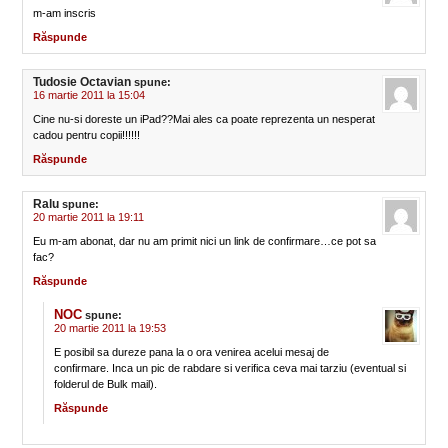
m-am inscris
Răspunde
Tudosie Octavian
spune:
16 martie 2011 la 15:04
Cine nu-si doreste un iPad??Mai ales ca poate reprezenta un nesperat
cadou pentru copii!!!!!!
Răspunde
Ralu
spune:
20 martie 2011 la 19:11
Eu m-am abonat, dar nu am primit nici un link de confirmare…ce pot sa
fac?
Răspunde
NOC
spune:
20 martie 2011 la 19:53
E posibil sa dureze pana la o ora venirea acelui mesaj de
confirmare. Inca un pic de rabdare si verifica ceva mai tarziu (eventual si
folderul de Bulk mail).
Răspunde