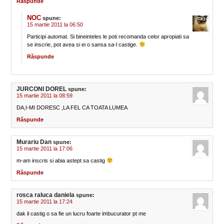
Răspunde
NOC
spune:
15 martie 2011 la 06:50
Participi automat. Si bineinteles le poti recomanda celor apropiati sa
se inscrie, pot avea si ei o sansa sa-l castige.
Răspunde
JURCONI DOREL
spune:
15 martie 2011 la 08:59
DA,I-MI DORESC ,LA FEL CA TOATA LUMEA
Răspunde
Murariu Dan
spune:
15 martie 2011 la 17:06
m-am inscris si abia astept sa castig
Răspunde
rosca raluca daniela
spune:
15 martie 2011 la 17:24
dak il castig o sa fie un lucru foarte imbucurator pt me