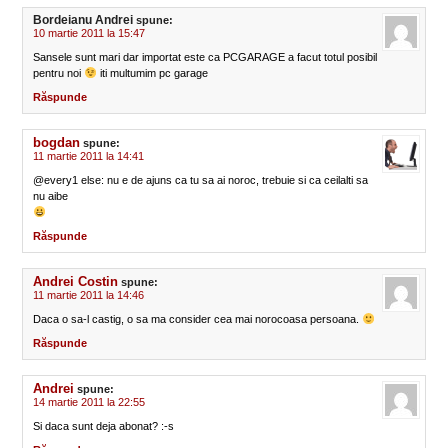
Bordeianu Andrei
spune:
10 martie 2011 la 15:47
Sansele sunt mari dar importat este ca PCGARAGE a facut totul posibil
pentru noi
iti multumim pc garage
Răspunde
bogdan
spune:
11 martie 2011 la 14:41
@every1 else: nu e de ajuns ca tu sa ai noroc, trebuie si ca ceilalti sa
nu aibe
Răspunde
Andrei Costin
spune:
11 martie 2011 la 14:46
Daca o sa-l castig, o sa ma consider cea mai norocoasa persoana.
Răspunde
Andrei
spune:
14 martie 2011 la 22:55
Si daca sunt deja abonat? :-s