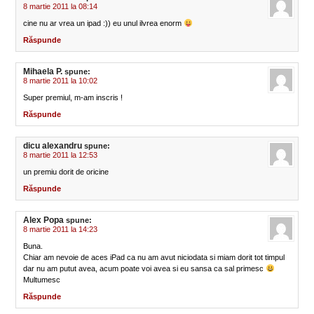
8 martie 2011 la 08:14
cine nu ar vrea un ipad :)) eu unul ilvrea enorm
Răspunde
Mihaela P.
spune:
8 martie 2011 la 10:02
Super premiul, m-am inscris !
Răspunde
dicu alexandru
spune:
8 martie 2011 la 12:53
un premiu dorit de oricine
Răspunde
Alex Popa
spune:
8 martie 2011 la 14:23
Buna.
Chiar am nevoie de aces iPad ca nu am avut niciodata si miam dorit tot timpul
dar nu am putut avea, acum poate voi avea si eu sansa ca sal primesc
Multumesc
Răspunde