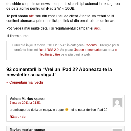
deschide cel putin un newsletter primit si participi automat la extragerea
de pe 2 aprilie pentru un iPad 2 WiFi 16GB.
Te poti abona
aici
sau din contul tau de client. Atentie, va trebui sa iti
confirmi abonarea printr-un click pe link-ul din email-ul de confirmare.
Poti vedea mai multe detalii si regulamentul campaniei
aici
.
Iti tinem pumnii!
Publicată în joi, 3 martie, 2011 la 15:42 în categoria
Concurs
. Discuțiile pot fi
urmărite folosind
fluxul RSS 2.0
. Se poate
lăsa un comentariu
sau crea
o
legătură către
pe o altă pagina web.
93 comentarii la “Vrei un iPad 2? Aboneaza-te la
newsletter si castiga-l”
« Comentarii mai vechi
Voinea Marius
spune:
7 martie 2011 la 21:51
premi superbe de la un magazin super
, cine nu ar dori un iPad 2?
Răspunde
flavius marian
spune: