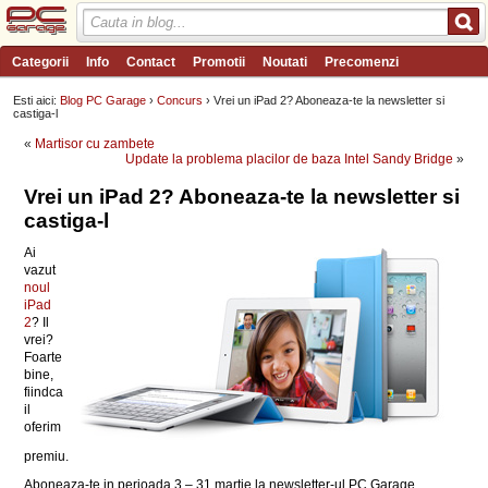
Categorii
Info
Contact
Promotii
Noutati
Precomenzi
Review-uri
Wishlist
PC Garage TV
Forum
Blog
Angajari
Esti aici:
Blog PC Garage
›
Concurs
› Vrei un iPad 2? Aboneaza-te la newsletter si
castiga-l
«
Martisor cu zambete
Update la problema placilor de baza Intel Sandy Bridge
»
Vrei un iPad 2? Aboneaza-te la newsletter si
castiga-l
Ai
vazut
noul
iPad
2
? Il
vrei?
Foarte
bine,
fiindca
il
oferim
premiu.
Aboneaza-te in perioada 3 – 31 martie la newsletter-ul PC Garage,