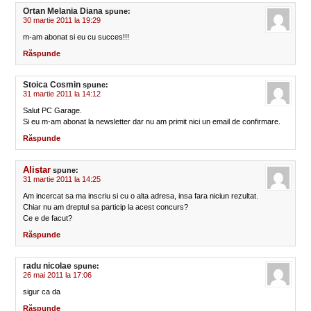
Ortan Melania Diana
spune:
30 martie 2011 la 19:29
m-am abonat si eu cu succes!!!
Răspunde
Stoica Cosmin
spune:
31 martie 2011 la 14:12
Salut PC Garage.
Si eu m-am abonat la newsletter dar nu am primit nici un email de confirmare.
Răspunde
Alistar
spune:
31 martie 2011 la 14:25
Am incercat sa ma inscriu si cu o alta adresa, insa fara niciun rezultat.
Chiar nu am dreptul sa particip la acest concurs?
Ce e de facut?
Răspunde
radu nicolae
spune:
26 mai 2011 la 17:06
sigur ca da
Răspunde