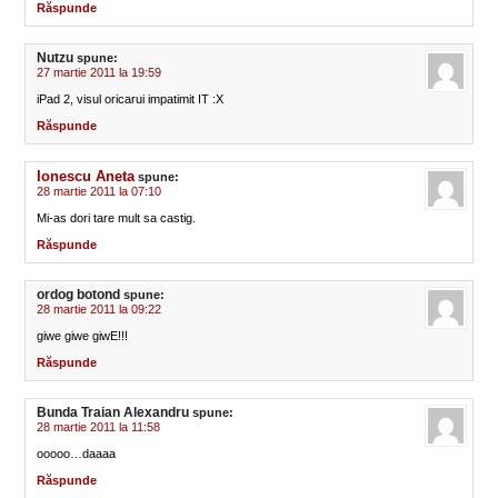
Răspunde
Nutzu
spune:
27 martie 2011 la 19:59
iPad 2, visul oricarui impatimit IT :X
Răspunde
Ionescu Aneta
spune:
28 martie 2011 la 07:10
Mi-as dori tare mult sa castig.
Răspunde
ordog botond
spune:
28 martie 2011 la 09:22
giwe giwe giwE!!!
Răspunde
Bunda Traian Alexandru
spune:
28 martie 2011 la 11:58
ooooo…daaaa
Răspunde