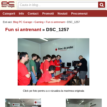
Categorii
Info
Contact
Promotii
Noutati
Precomenzi
Review-uri
Wishlist
PC Garage TV
Forum
Blog
Angajari
Esti aici:
Blog PC Garage
›
Gaming
›
Fun si antrenant
› DSC_1257
Fun si antrenant
» DSC_1257
Click pe foto pentru a o vizualiza la marimea originala