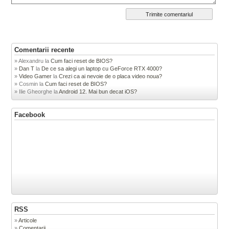
Comentarii recente
Alexandru
la
Cum faci reset de BIOS?
Dan T
la
De ce sa alegi un laptop cu GeForce RTX 4000?
Video Gamer
la
Crezi ca ai nevoie de o placa video noua?
Cosmin
la
Cum faci reset de BIOS?
Ilie Gheorghe
la
Android 12. Mai bun decat iOS?
Facebook
RSS
Articole
Comentarii