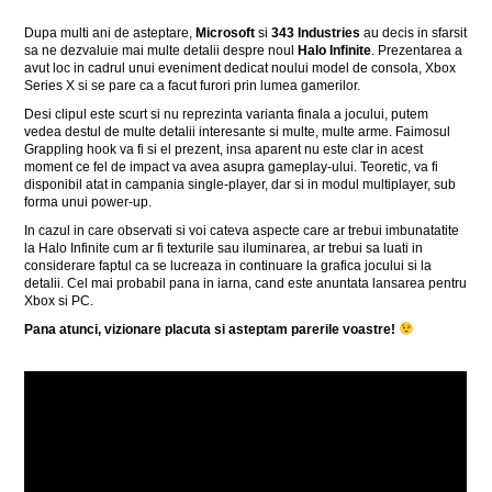
Dupa multi ani de asteptare,
Microsoft
si
343 Industries
au decis in sfarsit
sa ne dezvaluie mai multe detalii despre noul
Halo Infinite
. Prezentarea a
avut loc in cadrul unui eveniment dedicat noului model de consola, Xbox
Series X si se pare ca a facut furori prin lumea gamerilor.
Desi clipul este scurt si nu reprezinta varianta finala a jocului, putem
vedea destul de multe detalii interesante si multe, multe arme. Faimosul
Grappling hook va fi si el prezent, insa aparent nu este clar in acest
moment ce fel de impact va avea asupra gameplay-ului. Teoretic, va fi
disponibil atat in campania single-player, dar si in modul multiplayer, sub
forma unui power-up.
In cazul in care observati si voi cateva aspecte care ar trebui imbunatatite
la Halo Infinite cum ar fi texturile sau iluminarea, ar trebui sa luati in
considerare faptul ca se lucreaza in continuare la grafica jocului si la
detalii. Cel mai probabil pana in iarna, cand este anuntata lansarea pentru
Xbox si PC.
Pana atunci, vizionare placuta si asteptam parerile voastre!