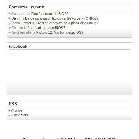
Comentarii recente
Alexandru
la
Cum faci reset de BIOS?
Dan T
la
De ce sa alegi un laptop cu GeForce RTX 4000?
Video Gamer
la
Crezi ca ai nevoie de o placa video noua?
Cosmin
la
Cum faci reset de BIOS?
Ilie Gheorghe
la
Android 12. Mai bun decat iOS?
Facebook
RSS
Articole
Comentarii