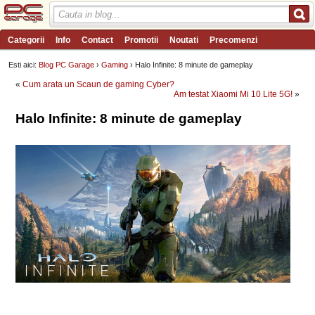
Categorii
Info
Contact
Promotii
Noutati
Precomenzi
Review-uri
Wishlist
PC Garage TV
Forum
Blog
Angajari
Esti aici:
Blog PC Garage
›
Gaming
› Halo Infinite: 8 minute de gameplay
«
Cum arata un Scaun de gaming Cyber?
Am testat Xiaomi Mi 10 Lite 5G!
»
Halo Infinite: 8 minute de gameplay