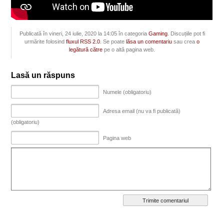
Publicată în vineri, 24 iulie, 2020 la 14:05 în categoria
Gaming
. Discuțiile pot fi
urmărite folosind
fluxul RSS 2.0
. Se poate
lăsa un comentariu
sau crea
o
legătură către
pe o altă pagina web.
Lasă un răspuns
Numele (obligatoriu)
Adresa email (nu va fi publicată)
(obligatoriu)
Pagina web