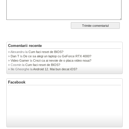
Comentarii recente
Alexandru
la
Cum faci reset de BIOS?
Dan T
la
De ce sa alegi un laptop cu GeForce RTX 4000?
Video Gamer
la
Crezi ca ai nevoie de o placa video noua?
Cosmin
la
Cum faci reset de BIOS?
Ilie Gheorghe
la
Android 12. Mai bun decat iOS?
Facebook