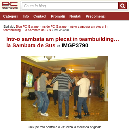
Categorii
Info
Contact
Promotii
Noutati
Precomenzi
Review-uri
Wishlist
PC Garage TV
Forum
Blog
Angajari
Esti aici:
Blog PC Garage
›
Inside PC Garage
›
Intr-o sambata am plecat in
teambuilding… la Sambata de Sus
› IMGP3790
Intr-o sambata am plecat in teambuilding…
la Sambata de Sus
» IMGP3790
Click pe foto pentru a o vizualiza la marimea originala