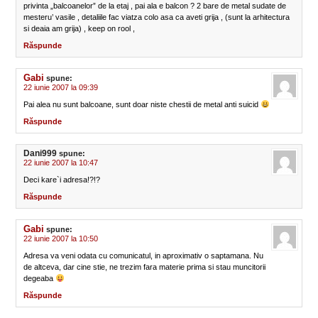
privinta „balcoanelor” de la etaj , pai ala e balcon ? 2 bare de metal sudate de
mesteru’ vasile , detaliile fac viatza colo asa ca aveti grija , (sunt la arhitectura
si deaia am grija) , keep on rool ,
Răspunde
Gabi
spune:
22 iunie 2007 la 09:39
Pai alea nu sunt balcoane, sunt doar niste chestii de metal anti suicid
Răspunde
Dani999
spune:
22 iunie 2007 la 10:47
Deci kare`i adresa!?!?
Răspunde
Gabi
spune:
22 iunie 2007 la 10:50
Adresa va veni odata cu comunicatul, in aproximativ o saptamana. Nu
de altceva, dar cine stie, ne trezim fara materie prima si stau muncitorii
degeaba
Răspunde