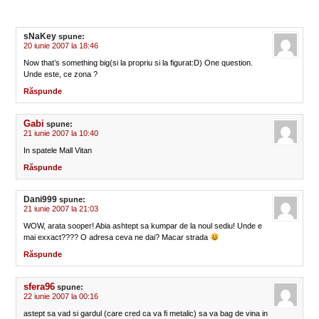
sNaKey
spune:
20 iunie 2007 la 18:46
Now that’s something big(si la propriu si la figurat:D) One question.
Unde este, ce zona ?
Răspunde
Gabi
spune:
21 iunie 2007 la 10:40
In spatele Mall Vitan
Răspunde
Dani999
spune:
21 iunie 2007 la 21:03
WOW, arata sooper! Abia ashtept sa kumpar de la noul sediu! Unde e
mai exxact???? O adresa ceva ne dai? Macar strada
Răspunde
sfera96
spune:
22 iunie 2007 la 00:16
astept sa vad si gardul (care cred ca va fi metalic) sa va bag de vina in