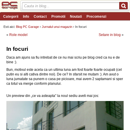
Categorii
Info
Contact
Promotii
Noutati
Precomenzi
Review-uri
Wishlist
PC Garage TV
Forum
Blog
Angajari
Esti aici:
Blog PC Garage
›
Jurnalul unui magazin
› In focuri
«
Role model
Setare in blog
»
In focuri
Daca am ajuns sa fiu intrebat de ce nu mai scriu pe blog cred ca nu e de
bine :).
Bun, motivul este acela ca un ultima luna am fost foarte foarte ocupati (cel
putin eu si alti cativa dintre noi). De ce? In sfarsit ne mutam :). Am avut o
luna jumatate sa punem o casa pe picioare, mai avem 2 saptamani si sper
ca totul va merge conform planului.
Un preview din „ce va asteapta” la noul sediu aveti mai jos: