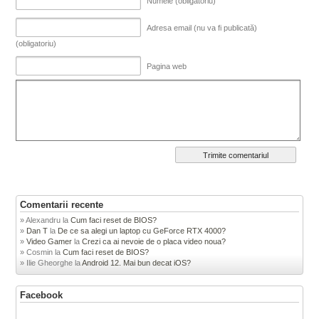
Numele (obligatoriu)
Adresa email (nu va fi publicată)
(obligatoriu)
Pagina web
Comentarii recente
Alexandru
la
Cum faci reset de BIOS?
Dan T
la
De ce sa alegi un laptop cu GeForce RTX 4000?
Video Gamer
la
Crezi ca ai nevoie de o placa video noua?
Cosmin
la
Cum faci reset de BIOS?
Ilie Gheorghe
la
Android 12. Mai bun decat iOS?
Facebook