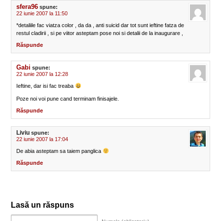
sfera96
spune:
22 iunie 2007 la 11:50
*detaliile fac viatza color , da da , anti suicid dar tot sunt ieftine fatza de
restul cladirii , si pe viitor asteptam pose noi si detalii de la inaugurare ,
Răspunde
Gabi
spune:
22 iunie 2007 la 12:28
Ieftine, dar isi fac treaba
Poze noi voi pune cand terminam finisajele.
Răspunde
Liviu
spune:
22 iunie 2007 la 17:04
De abia asteptam sa taiem panglica
Răspunde
Lasă un răspuns