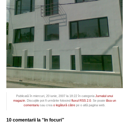
Publicată în miercuri, 20 iunie, 2007 la 18:22 în categoria
Jurnalul unui
magazin
. Discuțiile pot fi urmărite folosind
fluxul RSS 2.0
. Se poate
lăsa un
comentariu
sau crea
o legătură către
pe o altă pagina web.
10 comentarii la “In focuri”