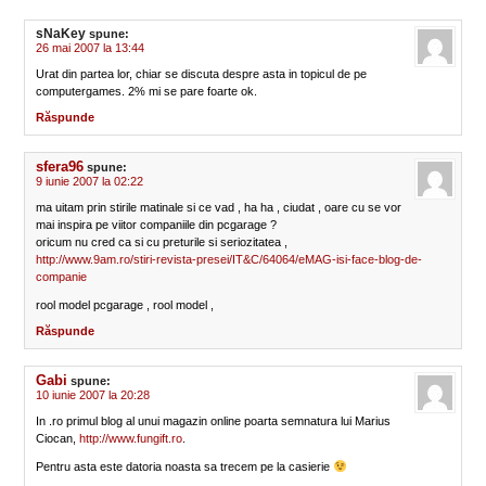
sNaKey
spune:
26 mai 2007 la 13:44
Urat din partea lor, chiar se discuta despre asta in topicul de pe
computergames. 2% mi se pare foarte ok.
Răspunde
sfera96
spune:
9 iunie 2007 la 02:22
ma uitam prin stirile matinale si ce vad , ha ha , ciudat , oare cu se vor
mai inspira pe viitor companiile din pcgarage ?
oricum nu cred ca si cu preturile si seriozitatea ,
http://www.9am.ro/stiri-revista-presei/IT&C/64064/eMAG-isi-face-blog-de-
companie
rool model pcgarage , rool model ,
Răspunde
Gabi
spune:
10 iunie 2007 la 20:28
In .ro primul blog al unui magazin online poarta semnatura lui Marius
Ciocan,
http://www.fungift.ro
.
Pentru asta este datoria noasta sa trecem pe la casierie