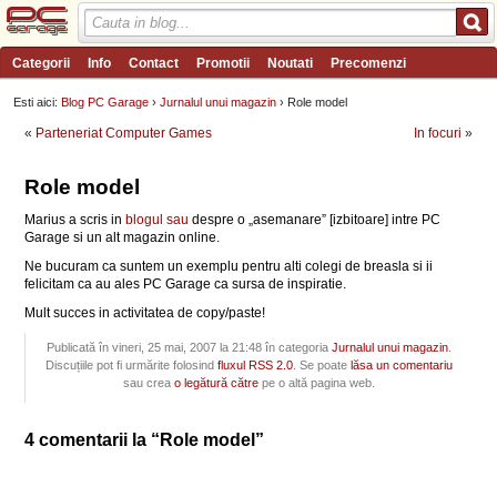
Categorii
Info
Contact
Promotii
Noutati
Precomenzi
Review-uri
Wishlist
PC Garage TV
Forum
Blog
Angajari
Esti aici:
Blog PC Garage
›
Jurnalul unui magazin
› Role model
«
Parteneriat Computer Games
In focuri
»
Role model
Marius a scris in
blogul sau
despre o „asemanare” [izbitoare] intre PC
Garage si un alt magazin online.
Ne bucuram ca suntem un exemplu pentru alti colegi de breasla si ii
felicitam ca au ales PC Garage ca sursa de inspiratie.
Mult succes in activitatea de copy/paste!
Publicată în vineri, 25 mai, 2007 la 21:48 în categoria
Jurnalul unui magazin
.
Discuțiile pot fi urmărite folosind
fluxul RSS 2.0
. Se poate
lăsa un comentariu
sau crea
o legătură către
pe o altă pagina web.
4 comentarii la “Role model”