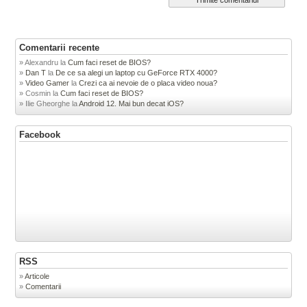
Comentarii recente
Alexandru
la
Cum faci reset de BIOS?
Dan T
la
De ce sa alegi un laptop cu GeForce RTX 4000?
Video Gamer
la
Crezi ca ai nevoie de o placa video noua?
Cosmin
la
Cum faci reset de BIOS?
Ilie Gheorghe
la
Android 12. Mai bun decat iOS?
Facebook
RSS
Articole
Comentarii