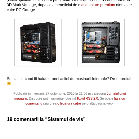
„Nava spatiala” a atins fara prea multe emotii un scor de 39.000 puncte in
3D Mark Vantage, dupa ce a beneficiat de o
asamblare premium
oferita de
catre PC Garage.
Senzatiile cand tii haturile unei astfel de masinarii infernale? De nepretuit.
Publicată în miercuri, 27 octombrie, 2010 la 21:56 în categoria
Jurnalul unui
magazin
. Discuțiile pot fi urmărite folosind
fluxul RSS 2.0
. Se poate
lăsa un
comentariu
sau crea
o legătură către
pe o altă pagina web.
19 comentarii la “Sistemul de vis”