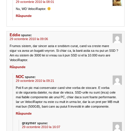
29 octombrie 2010 la 08:01
Nu, WD VelociRaptor.
Răspunde
Eddie
spune:
29 octombrie 2010 la 09:06
Frumos sistem, dar sincer asta e snobism curat, cand va creste mare
sigur va avea un bugatti veyron. Si chiar ca, la banii astia sa nu pui un SSD ?
Am eu sistem de 3000 lei si vreau sa ii pun SSD si el la 10.000 euro are
VelociRaptor.
Răspunde
NOC
spune:
29 octombrie 2010 la 09:21
Poti fi un pic mai conservator cand vine vorba de stocare. E vorba
si de siguranta datelor, nu doar de viteza. SSD-urile nu sunt (inca) cele
mai fiabile componente ale unui PC, chiar daca sunt foarte performante.
Iar un VelociRaptor nu este cu mult in urma lor, dar la un pret per MB mult
mai bun (500GB), bani care au putut fi investiti in alte componente.
Răspunde
graymer
spune:
29 octombrie 2010 la 16:07