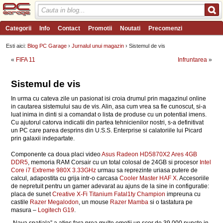
Categorii
Info
Contact
Promotii
Noutati
Precomenzi
Review-uri
Wishlist
PC Garage TV
Forum
Blog
Angajari
Esti aici:
Blog PC Garage
›
Jurnalul unui magazin
› Sistemul de vis
«
FIFA 11
Infruntarea
»
Sistemul de vis
In urma cu cateva zile un pasionat isi croia drumul prin magazinul online
in cautarea sistemului sau de vis. Alin, asa cum vrea sa fie cunoscut, si-a
luat inima in dinti si a comandat o lista de produse cu un potential imens.
Cu ajutorul catorva indicatii din partea tehnicienilor nostri, s-a definitivat
un PC care parea desprins din U.S.S. Enterprise si calatoriile lui Picard
prin galaxii indepartate.
Componente ca doua placi video
Asus Radeon HD5870X2 Ares 4GB
DDR5
, memoria RAM Corsair cu un total colosal de 24GB si procesor
Intel
Core i7 Extreme 980X 3.33GHz
urmau sa reprezinte uriasa putere de
calcul, adapostita cu grija intr-o carcasa
Cooler Master HAF X
. Accesoriile
de nepretuit pentru un gamer adevarat au ajuns de la sine in configuratie:
placa de sunet
Creative X-Fi Titanium Fatal1ty Champion
impreuna cu
castile
Razer Megalodon
, un mouse
Razer Mamba
si o tastatura pe
masura –
Logitech G19
.