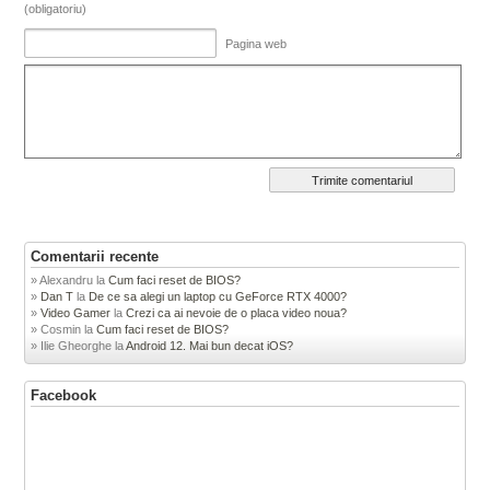
(obligatoriu)
Pagina web
Comentarii recente
Alexandru
la
Cum faci reset de BIOS?
Dan T
la
De ce sa alegi un laptop cu GeForce RTX 4000?
Video Gamer
la
Crezi ca ai nevoie de o placa video noua?
Cosmin
la
Cum faci reset de BIOS?
Ilie Gheorghe
la
Android 12. Mai bun decat iOS?
Facebook