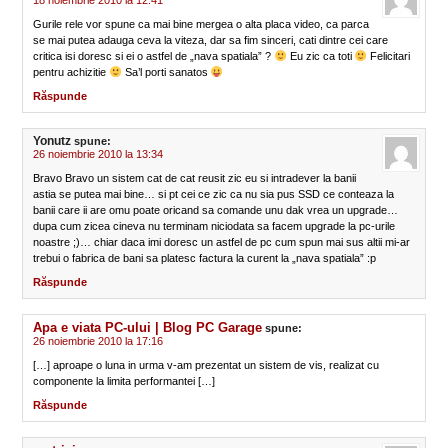
18 noiembrie 2010 la 12:41
Gurile rele vor spune ca mai bine mergea o alta placa video, ca parca
se mai putea adauga ceva la viteza, dar sa fim sinceri, cati dintre cei care
critica isi doresc si ei o astfel de „nava spatiala” ?
Eu zic ca toti
Felicitari
pentru achizitie
Sa’l porti sanatos
Răspunde
Yonutz
spune:
26 noiembrie 2010 la 13:34
Bravo Bravo un sistem cat de cat reusit zic eu si intradever la banii
astia se putea mai bine… si pt cei ce zic ca nu sia pus SSD ce conteaza la
banii care ii are omu poate oricand sa comande unu dak vrea un upgrade…
dupa cum zicea cineva nu terminam niciodata sa facem upgrade la pc-urile
noastre ;)… chiar daca imi doresc un astfel de pc cum spun mai sus altii mi-ar
trebui o fabrica de bani sa platesc factura la curent la „nava spatiala” :p
Răspunde
Apa e viata PC-ului | Blog PC Garage
spune:
26 noiembrie 2010 la 17:16
[…] aproape o luna in urma v-am prezentat un sistem de vis, realizat cu
componente la limita performantei […]
Răspunde