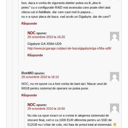
bun, daca e vorba de siguranta datelor putea sa iti „dea in
petec” cu o configuratie RAID mai avansata care poate oferi atat
viteza cat si fiabilitate. dar cam caut nod in papura…
nu s-a spus placa de baza. vad acolo un Gigabyte, dar de care?
Răspunde
NOC
spune:
29 octombrie 2010 la 16:20
Gigabyte GA-X58A-UD9
http://www.pcgarage.ro/placi-de-baza/gigabyte/ga-x58a-ud9/
Răspunde
RveMO
spune:
29 octombrie 2010 la 16:15
NOC, nu-mi spune ca a fost vorba de bani aici. Macar unul de
60GB pentru sistemul de operare se putea pune.
Răspunde
NOC
spune:
29 octombrie 2010 la 16:50
Nu stiu sa spun exact ce a contat in alegerea sistemului de
stocare final, cert e ca 1000 EUR diferenta pentru un SSD de
512GB nu-i chiar de colo, nici fata de pretul total al sistemului.