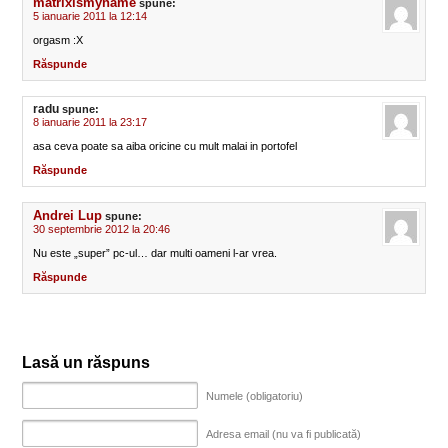
matrixismyname
spune:
5 ianuarie 2011 la 12:14
orgasm :X
Răspunde
radu
spune:
8 ianuarie 2011 la 23:17
asa ceva poate sa aiba oricine cu mult malai in portofel
Răspunde
Andrei Lup
spune:
30 septembrie 2012 la 20:46
Nu este „super” pc-ul… dar multi oameni l-ar vrea.
Răspunde
Lasă un răspuns
Numele (obligatoriu)
Adresa email (nu va fi publicată)