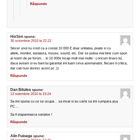
Răspunde
HixSen
spune:
30 octombrie 2010 la 22:22
Sincer unul nu cred ca a costat 10 000 E doar unitatea, poate si cu
altele, monitor, tastatura, mouse, sound, etc. Dar se putea mai bine cum spun
ai nostri de pe forum… in 10 000e incap mult mai multe :-j oricum bravo lui,
daca aveam si eu bani lui garantat imi luam ceva asemanator, fiecare il critica,
dar cati nusi doresc acest pc :))
Răspunde
Dan Bitulea
spune:
13 noiembrie 2010 la 19:24
Sa imi spuna cu ce se ocupa… sa invat si eu carte sa imi cumpara asa
PC…
Sa il stapaneasca sanatos !
Răspunde
Alin Fuioaga
spune: