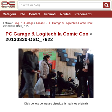
Categorii
Info
Contact
Promotii
Noutati
Precomenzi
Review-uri
Wishlist
PC Garage TV
Forum
Blog
Angajari
Esti aici:
Blog PC Garage
›
Lansari
›
PC Garage & Logitech la Comic Con
›
20130330-DSC_7622
PC Garage & Logitech la Comic Con
»
20130330-DSC_7622
Click pe foto pentru a o vizualiza la marimea originala