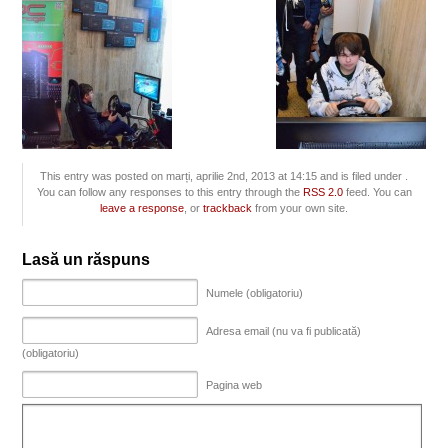
This entry was posted on marți, aprilie 2nd, 2013 at 14:15 and is filed under .
You can follow any responses to this entry through the
RSS 2.0
feed. You can
leave a response
, or
trackback
from your own site.
Lasă un răspuns
Numele (obligatoriu)
Adresa email (nu va fi publicată)
(obligatoriu)
Pagina web