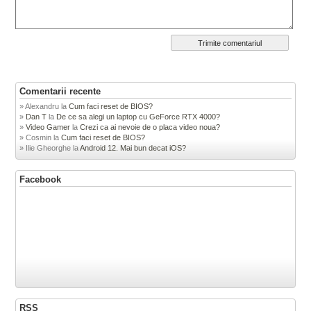
Comentarii recente
Alexandru
la
Cum faci reset de BIOS?
Dan T
la
De ce sa alegi un laptop cu GeForce RTX 4000?
Video Gamer
la
Crezi ca ai nevoie de o placa video noua?
Cosmin
la
Cum faci reset de BIOS?
Ilie Gheorghe
la
Android 12. Mai bun decat iOS?
Facebook
RSS