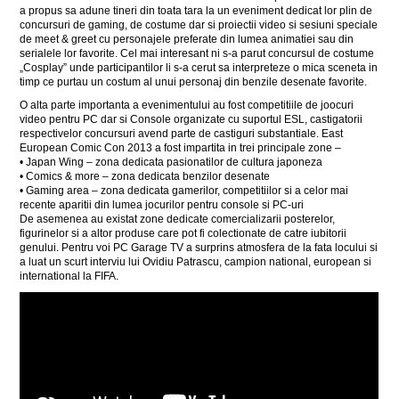
a propus sa adune tineri din toata tara la un eveniment dedicat lor plin de
concursuri de gaming, de costume dar si proiectii video si sesiuni speciale
de meet & greet cu personajele preferate din lumea animatiei sau din
serialele lor favorite. Cel mai interesant ni s-a parut concursul de costume
„Cosplay” unde participantilor li s-a cerut sa interpreteze o mica sceneta in
timp ce purtau un costum al unui personaj din benzile desenate favorite.
O alta parte importanta a evenimentului au fost competitiile de joocuri
video pentru PC dar si Console organizate cu suportul ESL, castigatorii
respectivelor concursuri avend parte de castiguri substantiale. East
European Comic Con 2013 a fost impartita in trei principale zone –
• Japan Wing – zona dedicata pasionatilor de cultura japoneza
• Comics & more – zona dedicata benzilor desenate
• Gaming area – zona dedicata gamerilor, competitiilor si a celor mai
recente aparitii din lumea jocurilor pentru console si PC-uri
De asemenea au existat zone dedicate comercializarii posterelor,
figurinelor si a altor produse care pot fi colectionate de catre iubitorii
genului. Pentru voi PC Garage TV a surprins atmosfera de la fata locului si
a luat un scurt interviu lui Ovidiu Patrascu, campion national, european si
international la FIFA.