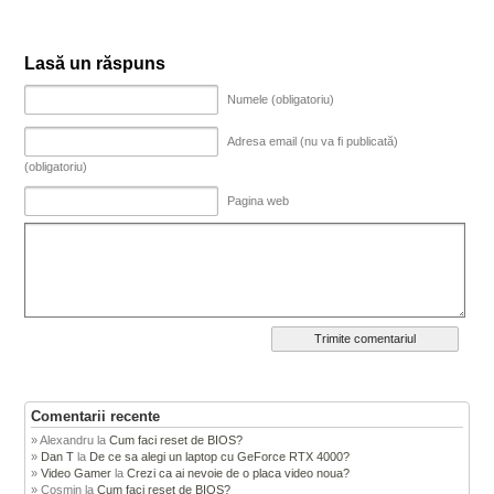
Lasă un răspuns
Numele (obligatoriu)
Adresa email (nu va fi publicată)
(obligatoriu)
Pagina web
Comentarii recente
Alexandru
la
Cum faci reset de BIOS?
Dan T
la
De ce sa alegi un laptop cu GeForce RTX 4000?
Video Gamer
la
Crezi ca ai nevoie de o placa video noua?
Cosmin
la
Cum faci reset de BIOS?