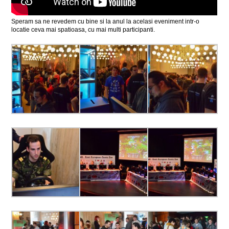
Speram sa ne revedem cu bine si la anul la acelasi eveniment intr-o
locatie ceva mai spatioasa, cu mai multi participanti.