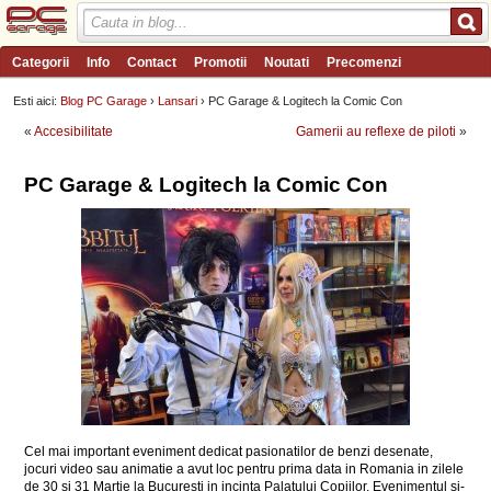
Categorii
Info
Contact
Promotii
Noutati
Precomenzi
Review-uri
Wishlist
PC Garage TV
Forum
Blog
Angajari
Esti aici:
Blog PC Garage
›
Lansari
› PC Garage & Logitech la Comic Con
«
Accesibilitate
Gamerii au reflexe de piloti
»
PC Garage & Logitech la Comic Con
Cel mai important eveniment dedicat pasionatilor de benzi desenate,
jocuri video sau animatie a avut loc pentru prima data in Romania in zilele
de 30 si 31 Martie la Bucuresti in incinta Palatului Copiilor. Evenimentul si-