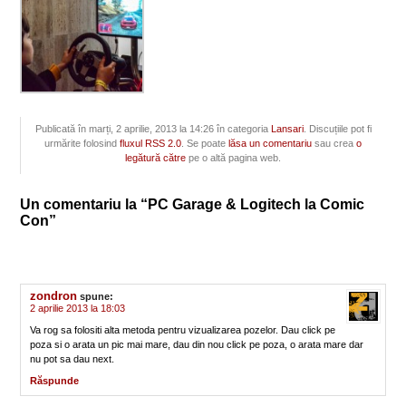
Publicată în marți, 2 aprilie, 2013 la 14:26 în categoria
Lansari
. Discuțiile pot fi
urmărite folosind
fluxul RSS 2.0
. Se poate
lăsa un comentariu
sau crea
o
legătură către
pe o altă pagina web.
Un comentariu la “PC Garage & Logitech la Comic
Con”
zondron
spune:
2 aprilie 2013 la 18:03
Va rog sa folositi alta metoda pentru vizualizarea pozelor. Dau click pe
poza si o arata un pic mai mare, dau din nou click pe poza, o arata mare dar
nu pot sa dau next.
Răspunde