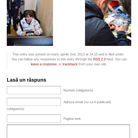
This entry was posted on marți, aprilie 2nd, 2013 at 14:15 and is filed under .
You can follow any responses to this entry through the
RSS 2.0
feed. You can
leave a response
, or
trackback
from your own site.
Lasă un răspuns
Numele (obligatoriu)
Adresa email (nu va fi publicată)
(obligatoriu)
Pagina web