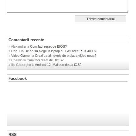
Comentarii recente
Alexandru
la
Cum faci reset de BIOS?
Dan T
la
De ce sa alegi un laptop cu GeForce RTX 4000?
Video Gamer
la
Crezi ca ai nevoie de o placa video noua?
Cosmin
la
Cum faci reset de BIOS?
Ilie Gheorghe
la
Android 12. Mai bun decat iOS?
Facebook
RSS