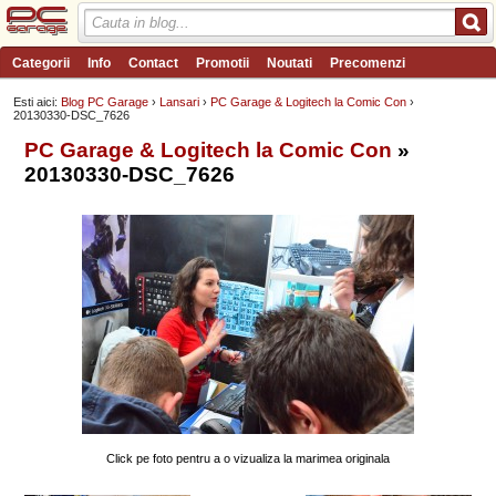
Categorii
Info
Contact
Promotii
Noutati
Precomenzi
Review-uri
Wishlist
PC Garage TV
Forum
Blog
Angajari
Esti aici:
Blog PC Garage
›
Lansari
›
PC Garage & Logitech la Comic Con
›
20130330-DSC_7626
PC Garage & Logitech la Comic Con
»
20130330-DSC_7626
Click pe foto pentru a o vizualiza la marimea originala