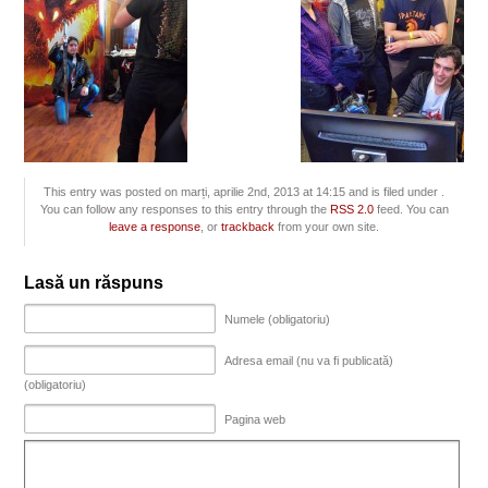
This entry was posted on marți, aprilie 2nd, 2013 at 14:15 and is filed under .
You can follow any responses to this entry through the
RSS 2.0
feed. You can
leave a response
, or
trackback
from your own site.
Lasă un răspuns
Numele (obligatoriu)
Adresa email (nu va fi publicată)
(obligatoriu)
Pagina web