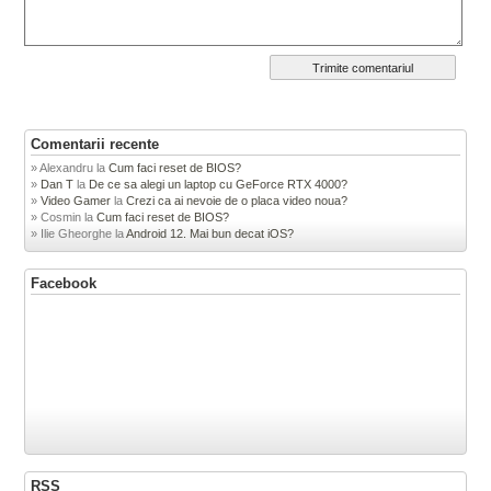
Comentarii recente
Alexandru
la
Cum faci reset de BIOS?
Dan T
la
De ce sa alegi un laptop cu GeForce RTX 4000?
Video Gamer
la
Crezi ca ai nevoie de o placa video noua?
Cosmin
la
Cum faci reset de BIOS?
Ilie Gheorghe
la
Android 12. Mai bun decat iOS?
Facebook
RSS