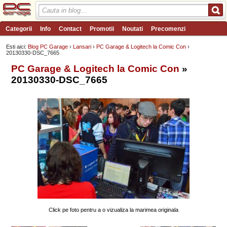
Categorii
Info
Contact
Promotii
Noutati
Precomenzi
Review-uri
Wishlist
PC Garage TV
Forum
Blog
Angajari
Esti aici:
Blog PC Garage
›
Lansari
›
PC Garage & Logitech la Comic Con
›
20130330-DSC_7665
PC Garage & Logitech la Comic Con
»
20130330-DSC_7665
Click pe foto pentru a o vizualiza la marimea originala