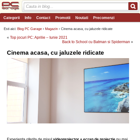
Categorii
Info
Contact
Promotii
Noutati
Precomenzi
Review-uri
Wishlist
PC Garage TV
Forum
Blog
Angajari
Esti aici:
Blog PC Garage
›
Magazin
› Cinema acasa, cu jaluzele ridicate
«
Top jocuri PC: Aprilie – Iunie 2021
Back to School cu Batman si Spiderman
»
Cinema acasa, cu jaluzele ridicate
Experienta oferita de mixul
videoproiector + ecran de proiectie
nu mai