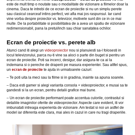
este de mult timp o noutate sau o modalitate de vizionare a filmelor doar la
cinema. Daca te intrebi de ce ecran de proiectie si nu un simplu perete
sau clasicul cearceaf intins perfect, vei afla mai jos raspunsul. Iar cand
vine vorba despre proiector vs. televizor, motivele sunt din ce in ce mai
multe. De la portabilitate si posibilitatea de a avea un spatiu de vizionare
redimensionabil, pana la pretul/inch sau chiar sanatatea ochilor.
Ecran de proiectie vs. perete alb
Atunci cand iti alegi un
videoproiector
nou si planuiesti sa-l folosesti in
locul televizorului, parca nu-ti vine sa aloci o parte din buget si pentru un
ecran de proiectie. Poti sa incerci, desigur, dar asigura-te ca ai la
indemana si o pereche de draperii pe masura experientei. Sau altfel spus,
un
ecran de proiectie
te ajuta in urmatoarele cazuri:
– Te poti uita la meci sau la filme si in gradina, inainte sa apuna soarele.
– Daca esti gamer si alegi varianta consola + videoproiector, e musai sa te
gandesti si la un ecran, pentru detalii grafice mai bune.
– Un ecran de proiectie performant poate accentua culorile, contrastul si
detaliile imaginilor oferite de videoproiector. Aspecte care evident, iti vor
imbunatati intreaga experienta de vizionare. Am testat si noi un astfel de
model iar diferenta este clara, mai ales in cazul in care nu tragi draperiile.