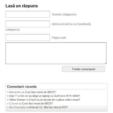
Lasă un răspuns
Numele (obligatoriu)
Adresa email (nu va fi publicată)
(obligatoriu)
Pagina web
Comentarii recente
Alexandru
la
Cum faci reset de BIOS?
Dan T
la
De ce sa alegi un laptop cu GeForce RTX 4000?
Video Gamer
la
Crezi ca ai nevoie de o placa video noua?
Cosmin
la
Cum faci reset de BIOS?
Ilie Gheorghe
la
Android 12. Mai bun decat iOS?