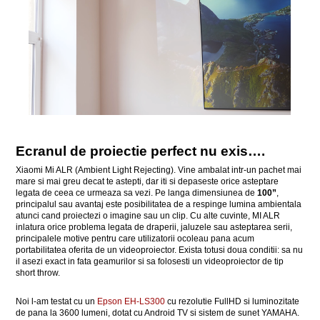
Ecranul de proiectie perfect nu exis….
Xiaomi Mi ALR (Ambient Light Rejecting). Vine ambalat intr-un pachet mai
mare si mai greu decat te astepti, dar iti si depaseste orice asteptare
legata de ceea ce urmeaza sa vezi. Pe langa dimensiunea de
100”
,
principalul sau avantaj este posibilitatea de a respinge lumina ambientala
atunci cand proiectezi o imagine sau un clip. Cu alte cuvinte, MI ALR
inlatura orice problema legata de draperii, jaluzele sau asteptarea serii,
principalele motive pentru care utilizatorii ocoleau pana acum
portabilitatea oferita de un videoproiector. Exista totusi doua conditii: sa nu
il asezi exact in fata geamurilor si sa folosesti un videoproiector de tip
short throw.
Noi l-am testat cu un
Epson EH-LS300
cu rezolutie FullHD si luminozitate
de pana la 3600 lumeni, dotat cu Android TV si sistem de sunet YAMAHA.