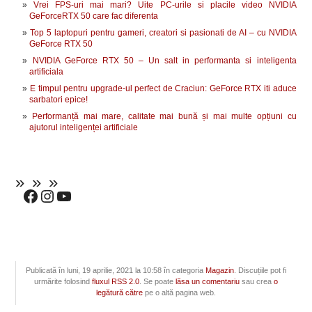
Vrei FPS-uri mai mari? Uite PC-urile si placile video NVIDIA
GeForceRTX 50 care fac diferenta
Top 5 laptopuri pentru gameri, creatori si pasionati de AI – cu NVIDIA
GeForce RTX 50
NVIDIA GeForce RTX 50 – Un salt in performanta si inteligenta
artificiala
E timpul pentru upgrade-ul perfect de Craciun: GeForce RTX iti aduce
sarbatori epice!
Performanță mai mare, calitate mai bună și mai multe opțiuni cu
ajutorul inteligenței artificiale
Publicată în luni, 19 aprilie, 2021 la 10:58 în categoria
Magazin
. Discuțiile pot fi
urmărite folosind
fluxul RSS 2.0
. Se poate
lăsa un comentariu
sau crea
o
legătură către
pe o altă pagina web.