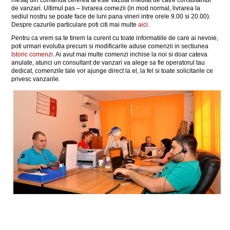
mesaj din comanda cererea ta este vazuta imediat de catre consultantul
de vanzari. Ultimul pas – livrarea comezii (in mod normal, livrarea la
sediul nostru se poate face de luni pana vineri intre orele 9.00 si 20.00).
Despre cazurile particulare poti citi mai multe
aici
.
Pentru ca vrem sa te tinem la curent cu toate informatiile de care ai nevoie,
poti urmari evolutia precum si modificarile aduse comenzii in sectiunea
Istoric comenzi
. Ai avut mai multe comenzi inchise la noi si doar cateva
anulate, atunci un consultant de vanzari va alege sa fie operatorul tau
dedicat, comenzile tale vor ajunge direct la el, la fel si toate solicitarile ce
privesc vanzarile.