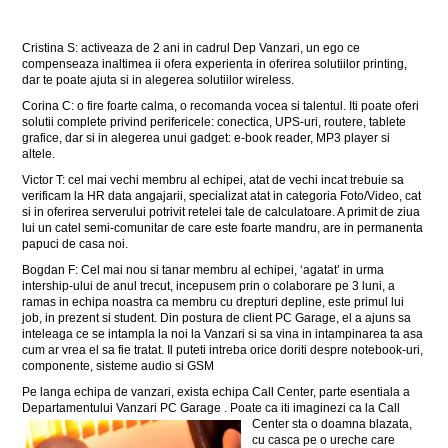
Cristina S: activeaza de 2 ani in cadrul Dep Vanzari, un ego ce
compenseaza inaltimea ii ofera experienta in oferirea solutiilor printing,
dar te poate ajuta si in alegerea solutiilor wireless.
Corina C: o fire foarte calma, o recomanda vocea si talentul. Iti poate oferi
solutii complete privind perifericele: conectica, UPS-uri, routere, tablete
grafice, dar si in alegerea unui gadget: e-book reader, MP3 player si
altele.
Victor T: cel mai vechi membru al echipei, atat de vechi incat trebuie sa
verificam la HR data angajarii, specializat atat in categoria Foto/Video, cat
si in oferirea serverului potrivit retelei tale de calculatoare. A primit de ziua
lui un catel semi-comunitar de care este foarte mandru, are in permanenta
papuci de casa noi.
Bogdan F: Cel mai nou si tanar membru al echipei, ‘agatat’ in urma
intership-ului de anul trecut, incepusem prin o colaborare pe 3 luni, a
ramas in echipa noastra ca membru cu drepturi depline, este primul lui
job, in prezent si student. Din postura de client PC Garage, el a ajuns sa
inteleaga ce se intampla la noi la Vanzari si sa vina in intampinarea ta asa
cum ar vrea el sa fie tratat. Il puteti intreba orice doriti despre notebook-uri,
componente, sisteme audio si GSM
Pe langa echipa de vanzari, exista echipa Call Center, parte esentiala a
Departamentului Vanzari PC Garage . Poate ca iti imaginezi ca la Call
Cente
r sta o doamna blazata,
cu casca pe o ureche care