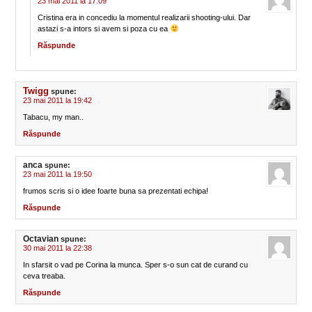
23 mai 2011 la 17:09
Cristina era in concediu la momentul realizarii shooting-ului. Dar
astazi s-a intors si avem si poza cu ea
Răspunde
Twigg
spune:
23 mai 2011 la 19:42
Tabacu, my man..
Răspunde
anca
spune:
23 mai 2011 la 19:50
frumos scris si o idee foarte buna sa prezentati echipa!
Răspunde
Octavian
spune:
30 mai 2011 la 22:38
In sfarsit o vad pe Corina la munca. Sper s-o sun cat de curand cu
ceva treaba.
Răspunde