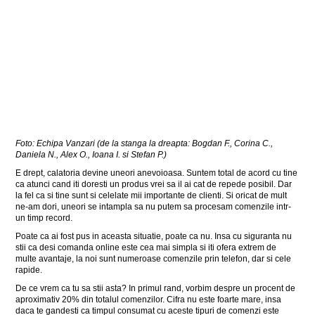
Foto: Echipa Vanzari (de la stanga la dreapta: Bogdan F., Corina C.,
Daniela N., Alex O., Ioana I. si Stefan P.)
E drept, calatoria devine uneori anevoioasa. Suntem total de acord cu tine
ca atunci cand iti doresti un produs vrei sa il ai cat de repede posibil. Dar
la fel ca si tine sunt si celelate mii importante de clienti. Si oricat de mult
ne-am dori, uneori se intampla sa nu putem sa procesam comenzile intr-
un timp record.
Poate ca ai fost pus in aceasta situatie, poate ca nu. Insa cu siguranta nu
stii ca desi comanda online este cea mai simpla si iti ofera extrem de
multe avantaje, la noi sunt numeroase comenzile prin telefon, dar si cele
rapide.
De ce vrem ca tu sa stii asta? In primul rand, vorbim despre un procent de
aproximativ 20% din totalul comenzilor. Cifra nu este foarte mare, insa
daca te gandesti ca timpul consumat cu aceste tipuri de comenzi este