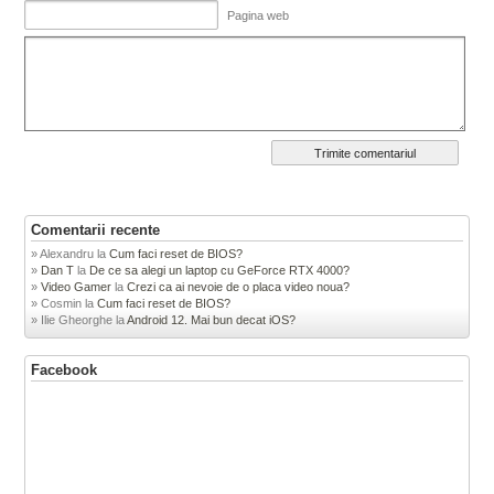
Pagina web
Comentarii recente
Alexandru
la
Cum faci reset de BIOS?
Dan T
la
De ce sa alegi un laptop cu GeForce RTX 4000?
Video Gamer
la
Crezi ca ai nevoie de o placa video noua?
Cosmin
la
Cum faci reset de BIOS?
Ilie Gheorghe
la
Android 12. Mai bun decat iOS?
Facebook