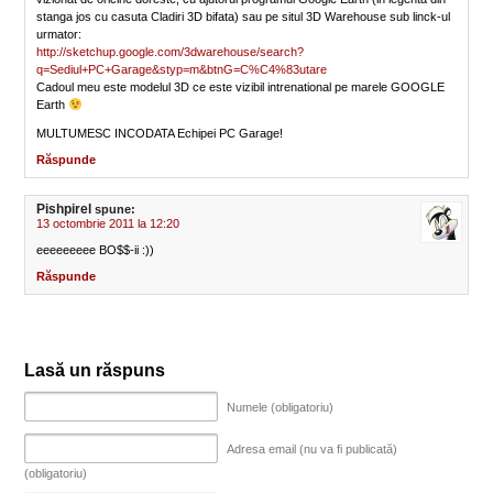
stanga jos cu casuta Cladiri 3D bifata) sau pe situl 3D Warehouse sub linck-ul
urmator:
http://sketchup.google.com/3dwarehouse/search?
q=Sediul+PC+Garage&styp=m&btnG=C%C4%83utare
Cadoul meu este modelul 3D ce este vizibil intrenational pe marele GOOGLE
Earth
MULTUMESC INCODATA Echipei PC Garage!
Răspunde
Pishpirel
spune:
13 octombrie 2011 la 12:20
eeeeeeeee BO$$-ii :))
Răspunde
Lasă un răspuns
Numele (obligatoriu)
Adresa email (nu va fi publicată)
(obligatoriu)