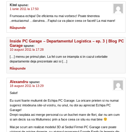
Kiwi
spune:
1 iunie 2011 la 17:50
Frumoasa echipa! De eficienta nu mai vorbesc! Poate tineretea
..entuziasmul …daruirea…Faptul ca va place ceea ce faceti! La mai mare!
Răspunde
Inside PC Garage – Departamentul Logistica – ep. 3 | Blog PC
Garage
spune:
10 august 2011 la 17:28
[…] mereu pe primul plan. La fel cum se intampla si in cazul celorlalte
departamente deja prezentate aici si […]
Răspunde
Alexandru
spune:
18 august 2011 la 13:29
Salut!
Eu sunt foarte multumit de Echipa PC Garage. La oricare prieten si nu numai
sugerez intodeuna site-ul vostru, nu unul, nu doi au apreciat Echipa PC
Garage!
Drept rasplata asi merge personal cu un buchet mare de flori, dar nu am cum
si am decis sa va Multumesc prin a face ceea ce stiu eu mai bine
Mai pe scurt am realizat modelul 3D al Sediul Firmei PC Garage care poate
vizionat de oricine doreste, cu ajutorul programul Google Earth (in legenta din