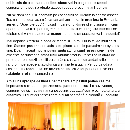
dublu fata de o comanda online, atunci vei intelege de ce uneori
comenzile nu pot fi preluate atat de repede precum ti-ai fi dorit tu.
Nu ne dam batuti si incercam pe cat posibil sa lucram la aceste aspect.
Tocmai de aceea, acum 2 saptamani am lansat in premiera in Romania
serviciul “Apel pierdut” (in cazul in care unul dintre clienti suna si niciun
operator nu va fi disponibil, centrala noastra ii va inregistra numarul de
telefon si il va suna automat inapoi indata ce un operator va fi disponibil)
Mai departe, credem in ceea ce facem si iubim IT-ul la fel de mult ca si
tine. Suntem pasionati de asta si ne place sa ne impartasim hobby-ul cu
tine. Doar in acest mod te putem ajuta atunci cand nu esti convins de
eficienta sa functionalitatea unui anumit produs. Pentru ca in afara de
preluarea comenzii tale, iti putem face cateva recomandari utile in primul
rand prin perspectiva faptului ca vrem sa te ajutam. Pentru ca odata
castigata increderea ta, ne bazam pe tine ca viitor partener in scurta
calatorie a relatiei comerciale.
Am ajuns aproape de finalul pentru care am pastrat partea cea mai
importanta a calatoriei: prezentarea partenerului tau. Le auzi vocea,
comunici cu ei, insa nu i-ai cunoscut nicioadata. Avem o echipa tanara si
dinamica. Ei sunt cei pentru care o zi nu seamănă niciodată cu cealalta.