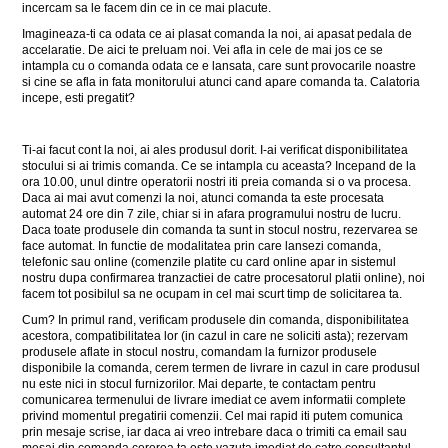
incercam sa le facem din ce in ce mai placute.
Imagineaza-ti ca odata ce ai plasat comanda la noi, ai apasat pedala de
accelaratie. De aici te preluam noi. Vei afla in cele de mai jos ce se
intampla cu o comanda odata ce e lansata, care sunt provocarile noastre
si cine se afla in fata monitorului atunci cand apare comanda ta. Calatoria
incepe, esti pregatit?
Ti-ai facut cont la noi, ai ales produsul dorit. I-ai verificat disponibilitatea
stocului si ai trimis comanda. Ce se intampla cu aceasta? Incepand de la
ora 10.00, unul dintre operatorii nostri iti preia comanda si o va procesa.
Daca ai mai avut comenzi la noi, atunci comanda ta este procesata
automat 24 ore din 7 zile, chiar si in afara programului nostru de lucru.
Daca toate produsele din comanda ta sunt in stocul nostru, rezervarea se
face automat. In functie de modalitatea prin care lansezi comanda,
telefonic sau online (comenzile platite cu card online apar in sistemul
nostru dupa confirmarea tranzactiei de catre procesatorul platii online), noi
facem tot posibilul sa ne ocupam in cel mai scurt timp de solicitarea ta.
Cum? In primul rand, verificam produsele din comanda, disponibilitatea
acestora, compatibilitatea lor (in cazul in care ne soliciti asta); rezervam
produsele aflate in stocul nostru, comandam la furnizor produsele
disponibile la comanda, cerem termen de livrare in cazul in care produsul
nu este nici in stocul furnizorilor. Mai departe, te contactam pentru
comunicarea termenului de livrare imediat ce avem informatii complete
privind momentul pregatirii comenzii. Cel mai rapid iti putem comunica
prin mesaje scrise, iar daca ai vreo intrebare daca o trimiti ca email sau