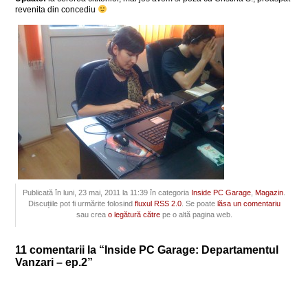
revenita din concediu
Publicată în luni, 23 mai, 2011 la 11:39 în categoria
Inside PC Garage
,
Magazin
.
Discuțiile pot fi urmărite folosind
fluxul RSS 2.0
. Se poate
lăsa un comentariu
sau crea
o legătură către
pe o altă pagina web.
11 comentarii la “Inside PC Garage: Departamentul
Vanzari – ep.2”