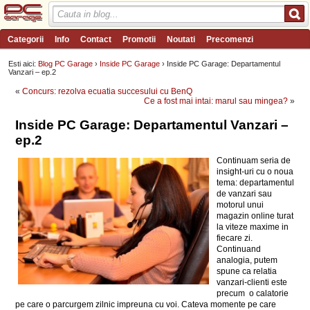
Categorii
Info
Contact
Promotii
Noutati
Precomenzi
Review-uri
Wishlist
PC Garage TV
Forum
Blog
Angajari
Esti aici:
Blog PC Garage
›
Inside PC Garage
› Inside PC Garage: Departamentul
Vanzari – ep.2
«
Concurs: rezolva ecuatia succesului cu BenQ
Ce a fost mai intai: marul sau mingea?
»
Inside PC Garage: Departamentul Vanzari –
ep.2
Continuam seria de
insight-uri cu o noua
tema: departamentul
de vanzari sau
motorul unui
magazin online turat
la viteze maxime in
fiecare zi.
Continuand
analogia, putem
spune ca relatia
vanzari-clienti este
precum o calatorie
pe care o parcurgem zilnic impreuna cu voi. Cateva momente pe care