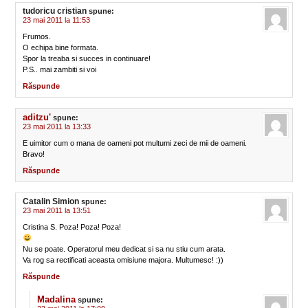
tudoricu cristian
spune:
23 mai 2011 la 11:53
Frumos.
O echipa bine formata.
Spor la treaba si succes in continuare!
P.S.. mai zambiti si voi
Răspunde
aditzu'
spune:
23 mai 2011 la 13:33
E uimitor cum o mana de oameni pot multumi zeci de mii de oameni.
Bravo!
Răspunde
Catalin Simion
spune:
23 mai 2011 la 13:51
Cristina S. Poza! Poza! Poza!
Nu se poate. Operatorul meu dedicat si sa nu stiu cum arata.
Va rog sa rectificati aceasta omisiune majora. Multumesc! :))
Răspunde
Madalina
spune: