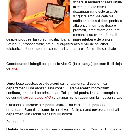
scoate si redirectioneaza liniile
in centrala telefonica.Te
dezamagim, nu este asa. Un
singur telefon, de cele mai
multe ori este suficient pentru a
afla orice informaţie despre
promotii, inregistrare/derulare
comenzi sau chiar informatii
despre produse. Iar colegii nostri, Ioana I. mare iubitoare de pisici si
Stefan P. , proaspat tatic, preiau si organizeaza fluxul de solicitari
telefonice, oferind prompt, complet si cu rabdare informatiile solicitate.
Coordonatorul intregii echipe este Alex O. (foto stanga), pe care il stii deja
de
aici
.
Dupa toate acestea, esti de acord cu noi atunci cand spunem ca
departamentul de vanzari este continuu efervescent? Improvizam
continuu, iar tu esti pe primul plan. Tot special pentru tine, am completat
de curand
sectiunea de FAQ
cu cat mai multe raspunsuri la intrebarile tale.
Calatoria se incheie aici pentru astazi. Dar continua in perioada
urmatoare. Ramai aproape de noi si vei afla in curand povestea unui alt
department din cadrul magazinului nostru.
Pe curand!
Update:
la cererea cititorilor, mai jos avem si poza cu Cristina S., proaspat