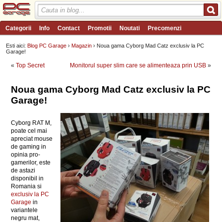
Categorii
Info
Contact
Promotii
Noutati
Precomenzi
Review-uri
Wishlist
PC Garage TV
Forum
Blog
Angajari
Esti aici:
Blog PC Garage
›
Magazin
› Noua gama Cyborg Mad Catz exclusiv la PC
Garage!
«
Top Secret
Monitorul super slim care se alimenteaza prin USB
»
Noua gama Cyborg Mad Catz exclusiv la PC
Garage!
Cyborg RAT M,
poate cel mai
apreciat mouse
de gaming in
opinia pro-
gamerilor, este
de astazi
disponibil in
Romania si
exclusiv la PC
Garage
in
variantele
negru mat,