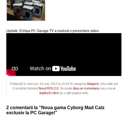
Update: Echipa PC Garage TV a realizat o prezentare video
Publicată în miercuri, 15 mai, 2013 la 15:43 în categoria
Magazin
. Discuțiile pot
fi urmărite folosind
fluxul RSS 2.0
. Se poate
lăsa un comentariu
sau crea
o
legătură către
pe o altă pagina web.
2 comentarii la “Noua gama Cyborg Mad Catz
exclusiv la PC Garage!”