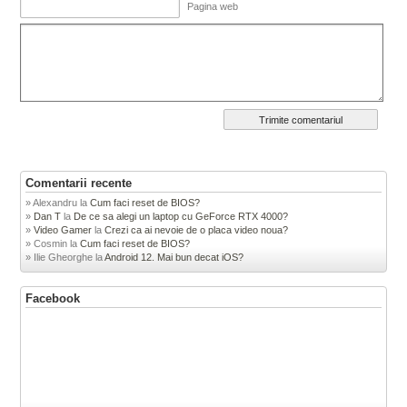
Pagina web
Comentarii recente
Alexandru
la
Cum faci reset de BIOS?
Dan T
la
De ce sa alegi un laptop cu GeForce RTX 4000?
Video Gamer
la
Crezi ca ai nevoie de o placa video noua?
Cosmin
la
Cum faci reset de BIOS?
Ilie Gheorghe
la
Android 12. Mai bun decat iOS?
Facebook