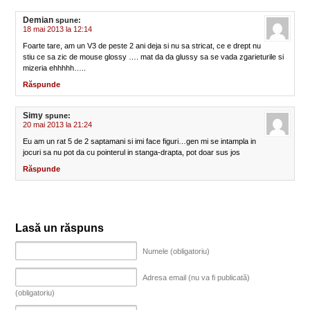
Demian
spune:
18 mai 2013 la 12:14
Foarte tare, am un V3 de peste 2 ani deja si nu sa stricat, ce e drept nu
stiu ce sa zic de mouse glossy …. mat da da glussy sa se vada zgarieturile si
mizeria ehhhhh…..
Răspunde
Simy
spune:
20 mai 2013 la 21:24
Eu am un rat 5 de 2 saptamani si imi face figuri…gen mi se intampla in
jocuri sa nu pot da cu pointerul in stanga-drapta, pot doar sus jos
Răspunde
Lasă un răspuns
Numele (obligatoriu)
Adresa email (nu va fi publicată)
(obligatoriu)