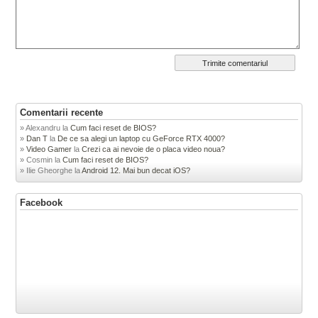
Comentarii recente
Alexandru
la
Cum faci reset de BIOS?
Dan T
la
De ce sa alegi un laptop cu GeForce RTX 4000?
Video Gamer
la
Crezi ca ai nevoie de o placa video noua?
Cosmin
la
Cum faci reset de BIOS?
Ilie Gheorghe
la
Android 12. Mai bun decat iOS?
Facebook