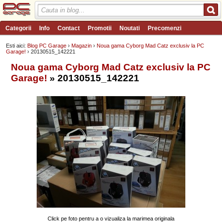
Categorii
Info
Contact
Promotii
Noutati
Precomenzi
Review-uri
Wishlist
PC Garage TV
Forum
Blog
Angajari
Esti aici:
Blog PC Garage
›
Magazin
›
Noua gama Cyborg Mad Catz exclusiv la PC
Garage!
› 20130515_142221
Noua gama Cyborg Mad Catz exclusiv la PC
Garage!
» 20130515_142221
Click pe foto pentru a o vizualiza la marimea originala