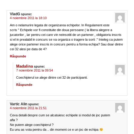
VladG
spune:
4 noiembrie 2011 la 18:10
Am o nelamurire legata de organizarea echipelor. In Regulament este
scris ” Echipele vor fi constituite din doua persoane ( la libera alegere a
jucatorilor , iar pentru cei care vin neinsotiti de un partener , obligatoriu inscris
si el in prealabil in concurs se va organiza o tragere la sorti .” Inteleg ca putem
alege orice partener inscris in concurs pentru a forma echipa? Sau doar dintre
cei 32 alesi pe data de 4?
Răspunde
Madalina
spune:
7 noiembrie 2011 la 09:54
Coechipierul se alege dintre cei 32 de participanti.
Răspunde
Vartic Alin
spune:
4 noiembrie 2011 la 21:51
Ceva detalii despre cum se alcatuiesc echipele si modul de joc putem
afla ?
Ne putem alege coechipierul ?
Eu unu as vota pentru da .. din moment ce e un joc de echipa