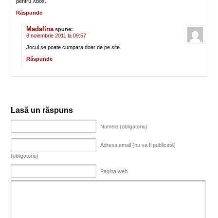
pentru Xbox.
Răspunde
Madalina
spune:
8 noiembrie 2011 la 09:57
Jocul se poate cumpara doar de pe site.
Răspunde
Lasă un răspuns
Numele (obligatoriu)
Adresa email (nu va fi publicată)
(obligatoriu)
Pagina web