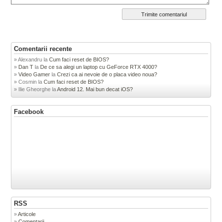
Comentarii recente
Alexandru
la
Cum faci reset de BIOS?
Dan T
la
De ce sa alegi un laptop cu GeForce RTX 4000?
Video Gamer
la
Crezi ca ai nevoie de o placa video noua?
Cosmin
la
Cum faci reset de BIOS?
Ilie Gheorghe
la
Android 12. Mai bun decat iOS?
Facebook
RSS
Articole
Comentarii