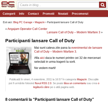
Categorii
Info
Contact
Promotii
Noutati
Precomenzi
Review-uri
Wishlist
PC Garage TV
Forum
Blog
Angajari
Esti aici:
Blog PC Garage
›
Magazin
› Participanti lansare Call of Duty
«
Angajam Operator Call Center
Lansare Call of Duty – Modern Warfare 3
»
Participanti lansare Call of Duty
Mai sunt cateva zile pana la
evenimentul de lansare
Call of Duty – Modern Warfare 3
.
Afla
aici
daca te numeri printre cei 32 de mercenari
selectati in urma tragerii la sorti.
Ne vedem marti!
Publicată în vineri, 4 noiembrie, 2011 la 16:57 în categoria
Magazin
. Discuțiile
pot fi urmărite folosind
fluxul RSS 2.0
. Se poate
lăsa un comentariu
sau crea
o
legătură către
pe o altă pagina web.
8 comentarii la “Participanti lansare Call of Duty”