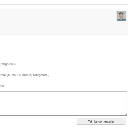
obligatoriu)
ail (nu va fi publicată) (obligatoriu)
web