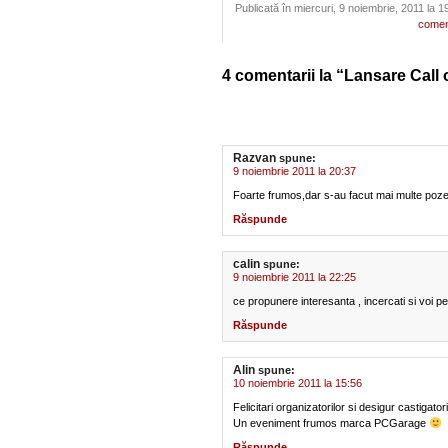
Publicată în miercuri, 9 noiembrie, 2011 la 1
comen
4 comentarii la “Lansare Call
Razvan
spune:
9 noiembrie 2011 la 20:37
Foarte frumos,dar s-au facut mai multe poz
Răspunde
calin
spune:
9 noiembrie 2011 la 22:25
ce propunere interesanta , incercati si voi
Răspunde
Alin
spune:
10 noiembrie 2011 la 15:56
Felicitari organizatorilor si desigur castigator
Un eveniment frumos marca PCGarage
Răspunde