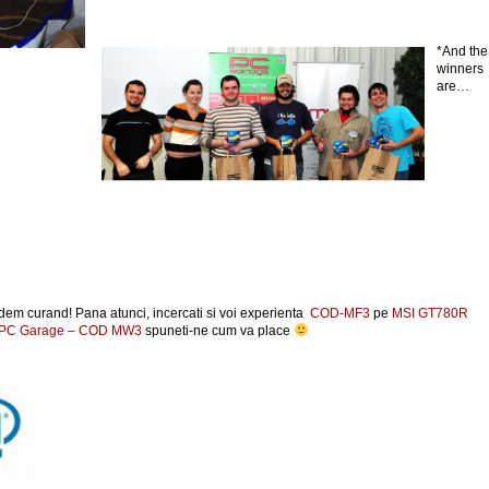
*And the
winners
are…
dem curand! Pana atunci, incercati si voi experienta
COD-MF3
pe
MSI GT780R
em PC Garage – COD MW3
spuneti-ne cum va place