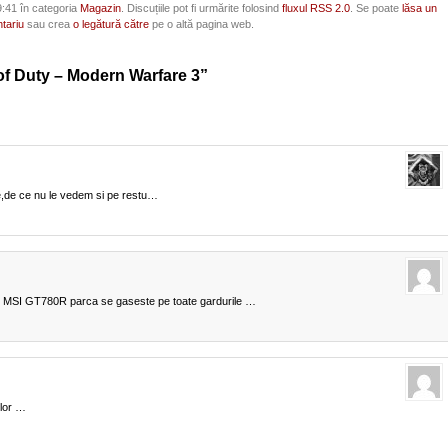
9:41 în categoria
Magazin
. Discuțiile pot fi urmărite folosind
fluxul RSS 2.0
. Se poate
lăsa un
tariu
sau crea
o legătură către
pe o altă pagina web.
 of Duty – Modern Warfare 3”
e,de ce nu le vedem si pe restu…
 pe MSI GT780R parca se gaseste pe toate gardurile …
ilor …