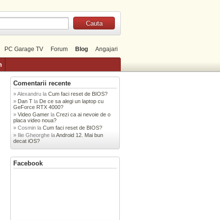
PC Garage TV
Forum
Blog
Angajari
n
Comentarii recente
Alexandru
la
Cum faci reset de BIOS?
»
Dan T
la
De ce sa alegi un laptop cu
GeForce RTX 4000?
Video Gamer
la
Crezi ca ai nevoie de o
placa video noua?
Cosmin
la
Cum faci reset de BIOS?
Ilie Gheorghe
la
Android 12. Mai bun
decat iOS?
Facebook