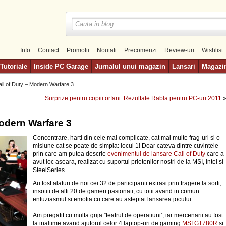
Info
Contact
Promotii
Noutati
Precomenzi
Review-uri
Wishlist
Tutoriale
Inside PC Garage
Jurnalul unui magazin
Lansari
Magazi
ll of Duty – Modern Warfare 3
Surprize pentru copiii orfani. Rezultate Rabla pentru PC-uri 2011
Modern Warfare 3
Concentrare, harti din cele mai complicate, cat mai multe frag-uri si o
misiune cat se poate de simpla: locul 1! Doar cateva dintre cuvintele
prin care am putea descrie
evenimentul de lansare Call of Duty
care a
avut loc aseara, realizat cu suportul prietenilor nostri de la MSI, Intel si
SteelSeries.
Au fost alaturi de noi cei 32 de participanti extrasi prin tragere la sorti,
insotiti de alti 20 de gameri pasionati, cu totii avand in comun
entuziasmul si emotia cu care au asteptat lansarea jocului.
Am pregatit cu multa grija ”teatrul de operatiuni’, iar mercenarii au fost
la inaltime avand ajutorul celor 4 laptop-uri de gaming
MSI GT780R
si