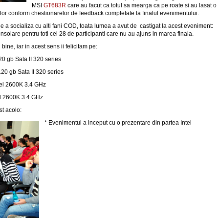
MSI
GT683R
care au facut ca totul sa mearga ca pe roate si au lasat o
ilor conform chestionarelor de feedback completate la finalul evenimentului.
e a socializa cu alti fani COD, toata lumea a avut de castigat la acest eveniment:
onsolare pentru toti cei 28 de participanti care nu au ajuns in marea finala.
i bine, iar in acest sens ii felicitam pe:
20 gb Sata II 320 series
120 gb Sata II 320 series
ntel 2600K 3.4 GHz
el 2600K 3.4 GHz
st acolo:
* Evenimentul a inceput cu o prezentare din partea Intel