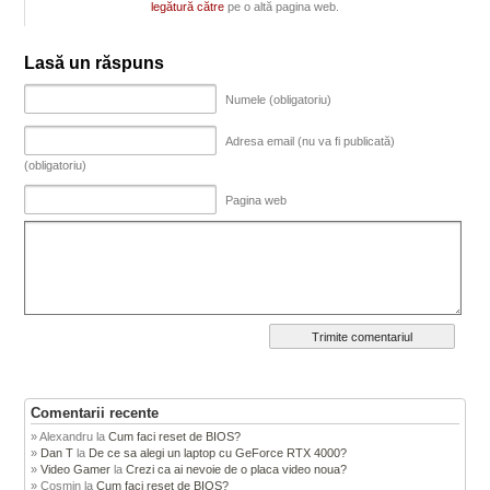
legătură către
pe o altă pagina web.
Lasă un răspuns
Numele (obligatoriu)
Adresa email (nu va fi publicată)
(obligatoriu)
Pagina web
Comentarii recente
Alexandru
la
Cum faci reset de BIOS?
Dan T
la
De ce sa alegi un laptop cu GeForce RTX 4000?
Video Gamer
la
Crezi ca ai nevoie de o placa video noua?
Cosmin
la
Cum faci reset de BIOS?