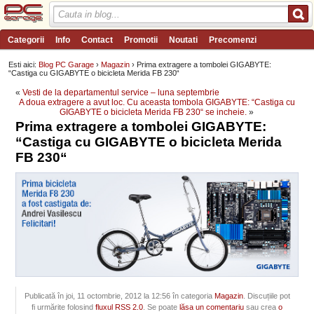
Categorii
Info
Contact
Promotii
Noutati
Precomenzi
Review-uri
Wishlist
PC Garage TV
Forum
Blog
Angajari
Esti aici:
Blog PC Garage
›
Magazin
› Prima extragere a tombolei GIGABYTE:
“Castiga cu GIGABYTE o bicicleta Merida FB 230“
«
Vesti de la departamentul service – luna septembrie
A doua extragere a avut loc. Cu aceasta tombola GIGABYTE: “Castiga cu
GIGABYTE o bicicleta Merida FB 230“ se incheie.
»
Prima extragere a tombolei GIGABYTE:
“Castiga cu GIGABYTE o bicicleta Merida
FB 230“
Publicată în joi, 11 octombrie, 2012 la 12:56 în categoria
Magazin
. Discuțiile pot
fi urmărite folosind
fluxul RSS 2.0
. Se poate
lăsa un comentariu
sau crea
o