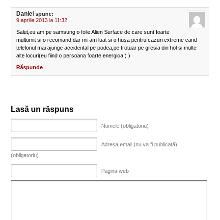
Daniel
spune:
9 aprilie 2013 la 11:32
Salut,eu am pe samsung o folie Alien Surface de care sunt foarte
multumit si o recomand,dar mi-am luat si o husa pentru cazuri extreme cand
telefonul mai ajunge accidental pe podea,pe trotuar pe gresia din hol si multe
alte locuri(eu fiind o persoana foarte energica:) )
Răspunde
Lasă un răspuns
Numele (obligatoriu)
Adresa email (nu va fi publicată)
(obligatoriu)
Pagina web