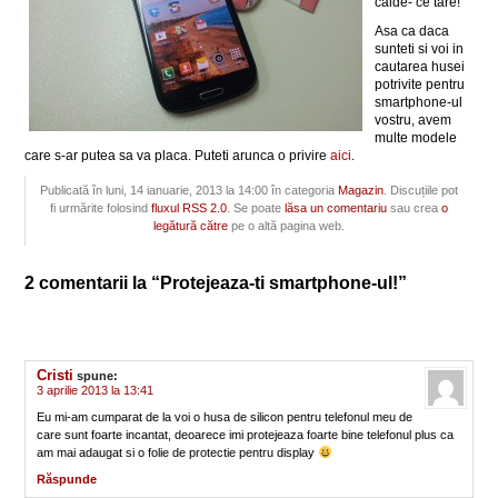
calde- ce tare!
Asa ca daca
sunteti si voi in
cautarea husei
potrivite pentru
smartphone-ul
vostru, avem
multe modele
care s-ar putea sa va placa. Puteti arunca o privire
aici
.
Publicată în luni, 14 ianuarie, 2013 la 14:00 în categoria
Magazin
. Discuțiile pot
fi urmărite folosind
fluxul RSS 2.0
. Se poate
lăsa un comentariu
sau crea
o
legătură către
pe o altă pagina web.
2 comentarii la “Protejeaza-ti smartphone-ul!”
Cristi
spune:
3 aprilie 2013 la 13:41
Eu mi-am cumparat de la voi o husa de silicon pentru telefonul meu de
care sunt foarte incantat, deoarece imi protejeaza foarte bine telefonul plus ca
am mai adaugat si o folie de protectie pentru display
Răspunde