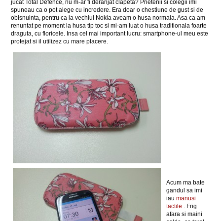
jucat Total Defence, nu m-ar fi deranjat clapeta? Prietenii si colegii imi
spuneau ca o pot alege cu incredere. Era doar o chestiune de gust si de
obisnuinta, pentru ca la vechiul Nokia aveam o husa normala. Asa ca am
renuntat pe moment la husa tip toc si mi-am luat o husa traditionala foarte
draguta, cu floricele. Insa cel mai important lucru: smartphone-ul meu este
protejat si il utilizez cu mare placere.
Acum ma bate
gandul sa imi
iau
manusi
tactile
. Frig
afara si maini