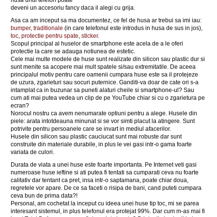
husa unui telefon poate
deveni un accesoriu fancy daca il alegi cu grija.
Asa ca am inceput sa ma documentez, ce fel de husa ar trebui sa imi iau:
bumper
,
traditionale
(in care telefonul este introdus in husa de sus in jos),
toc
,
protectie pentru spate
,
sticker
.
Scopul principal al huselor de smartphone este acela de a le oferi
protectie la care se adauga notiunea de estetic.
Cele mai multe modele de huse sunt realizate din silicon sau plastic dur si
sunt menite sa acopere mai mult spatele si/sau extremitatile. De aceea
principalul motiv pentru care oamenii cumpara huse este sa il protejeze
de uzura, zgarieturi sau socuri puternice. Ganditi-va doar de cate ori s-a
intamplat ca in buzunar sa puneti alaturi cheile si smartphone-ul? Sau
cum ati mai putea vedea un clip de pe YouTube chiar si cu o zgarietura pe
ecran?
Norocul nostru ca avem nenumarate optiuni pentru a alege. Husele din
piele: arata intotdeauna minunat si se vor simti placut la atingere. Sunt
potrivite pentru persoanele care se invart in mediul afacerilor.
Husele din silicon sau plastic cauciucat sunt mai robuste dar sunt
construite din materiale durabile, in plus le vei gasi intr-o gama foarte
variata de culori.
Durata de viata a unei huse este foarte importanta. Pe Internet veti gasi
numeroase huse ieftine si ati putea fi tentati sa cumparati ceva nu foarte
calitativ dar tentant ca pret, insa intr-o saptamana, poate chiar doua,
regretele vor apare. De ce sa faceti o risipa de bani, cand puteti cumpara
ceva bun de prima data?!
Personal, am cochetat la inceput cu ideea unei huse tip toc, mi se parea
interesant sistemul, in plus telefonul era protejat 99%. Dar cum m-as mai fi