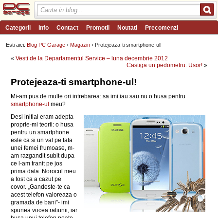
Categorii
Info
Contact
Promotii
Noutati
Precomenzi
Review-uri
Wishlist
PC Garage TV
Forum
Blog
Angajari
Esti aici:
Blog PC Garage
›
Magazin
› Protejeaza-ti smartphone-ul!
«
Vesti de la Departamentul Service – luna decembrie 2012
Castiga un pedometru. Usor!
»
Protejeaza-ti smartphone-ul!
Mi-am pus de multe ori intrebarea: sa imi iau sau nu o husa pentru
smartphone-ul
meu?
Desi initial eram adepta
proprie-mi teorii: o husa
pentru un smartphone
este ca si un val pe fata
unei femei frumoase, m-
am razgandit subit dupa
ce l-am tranit pe jos
prima data. Norocul meu
a fost ca a cazut pe
covor. „Gandeste-te ca
acest telefon valoreaza o
gramada de bani”- imi
spunea vocea ratiunii, iar