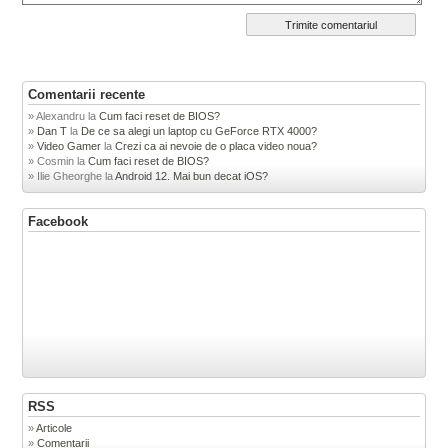
Comentarii recente
Alexandru
la
Cum faci reset de BIOS?
Dan T
la
De ce sa alegi un laptop cu GeForce RTX 4000?
Video Gamer
la
Crezi ca ai nevoie de o placa video noua?
Cosmin
la
Cum faci reset de BIOS?
Ilie Gheorghe
la
Android 12. Mai bun decat iOS?
Facebook
RSS
Articole
Comentarii