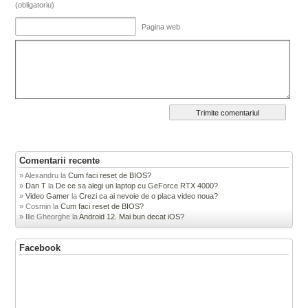
(obligatoriu)
Pagina web
Comentarii recente
Alexandru
la
Cum faci reset de BIOS?
Dan T
la
De ce sa alegi un laptop cu GeForce RTX 4000?
Video Gamer
la
Crezi ca ai nevoie de o placa video noua?
Cosmin
la
Cum faci reset de BIOS?
Ilie Gheorghe
la
Android 12. Mai bun decat iOS?
Facebook