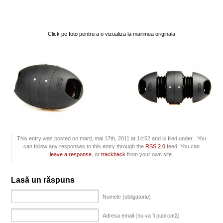
Click pe foto pentru a o vizualiza la marimea originala
This entry was posted on marți, mai 17th, 2011 at 14:52 and is filed under . You
can follow any responses to this entry through the
RSS 2.0
feed. You can
leave a response
, or
trackback
from your own site.
Lasă un răspuns
Numele (obligatoriu)
Adresa email (nu va fi publicată)