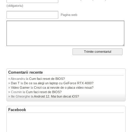
(obligatoriu)
Pagina web
Comentarii recente
Alexandru
la
Cum faci reset de BIOS?
Dan T
la
De ce sa alegi un laptop cu GeForce RTX 4000?
Video Gamer
la
Crezi ca ai nevoie de o placa video noua?
Cosmin
la
Cum faci reset de BIOS?
Ilie Gheorghe
la
Android 12. Mai bun decat iOS?
Facebook