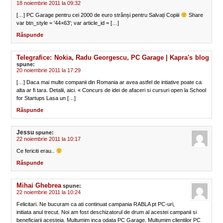
18 noiembrie 2011 la 09:32
[…] PC Garage pentru cei 2000 de euro strânși pentru Salvați Copiii
Share
var btn_style = '44×63'; var article_id = […]
Răspunde
Telegrafice: Nokia, Radu Georgescu, PC Garage | Kapra's blog
spune:
20 noiembrie 2011 la 17:29
[…] Daca mai multe companii din Romania ar avea astfel de intiative poate ca
alta ar fi tara. Detalii, aici. « Concurs de idei de afaceri si cursuri open la School
for Startups Lasa un […]
Răspunde
Jessu
spune:
22 noiembrie 2011 la 10:17
Ce fericiti erau..
Răspunde
Mihai Ghebrea
spune:
22 noiembrie 2011 la 10:24
Felicitari. Ne bucuram ca ati continuat campania RABLA pt PC-uri,
initiata anul trecut. Noi am fost deschizatorul de drum al acestei campanii si
beneficiarii acesteia. Multumim inca odata PC Garage. Multumim clientilor PC