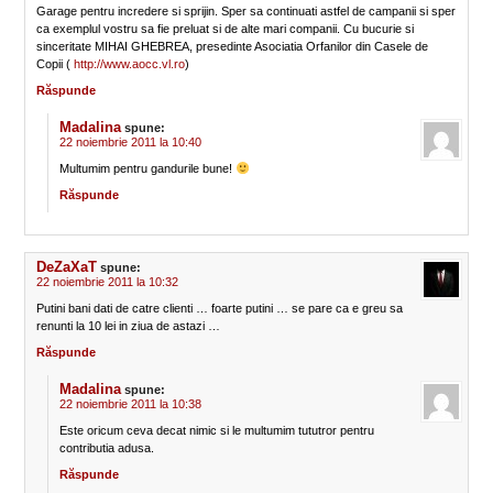
Garage pentru incredere si sprijin. Sper sa continuati astfel de campanii si sper
ca exemplul vostru sa fie preluat si de alte mari companii. Cu bucurie si
sinceritate MIHAI GHEBREA, presedinte Asociatia Orfanilor din Casele de
Copii (
http://www.aocc.vl.ro
)
Răspunde
Madalina
spune:
22 noiembrie 2011 la 10:40
Multumim pentru gandurile bune!
Răspunde
DeZaXaT
spune:
22 noiembrie 2011 la 10:32
Putini bani dati de catre clienti … foarte putini … se pare ca e greu sa
renunti la 10 lei in ziua de astazi …
Răspunde
Madalina
spune:
22 noiembrie 2011 la 10:38
Este oricum ceva decat nimic si le multumim tututror pentru
contributia adusa.
Răspunde