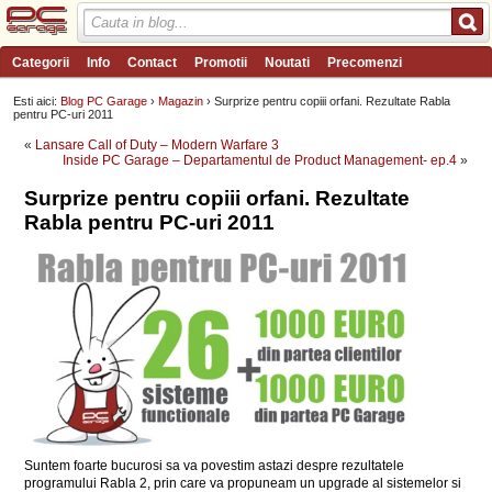
Categorii
Info
Contact
Promotii
Noutati
Precomenzi
Review-uri
Wishlist
PC Garage TV
Forum
Blog
Angajari
Esti aici:
Blog PC Garage
›
Magazin
› Surprize pentru copiii orfani. Rezultate Rabla
pentru PC-uri 2011
«
Lansare Call of Duty – Modern Warfare 3
Inside PC Garage – Departamentul de Product Management- ep.4
»
Surprize pentru copiii orfani. Rezultate
Rabla pentru PC-uri 2011
Suntem foarte bucurosi sa va povestim astazi despre rezultatele
programului Rabla 2, prin care va propuneam un upgrade al sistemelor si