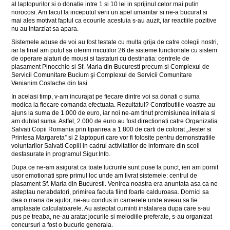
al laptopurilor si o donatie intre 1 si 10 lei in sprijinul celor mai putin
norocosi. Am facut la inceputul verii un apel umanitar si ne-a bucurat si
mai ales motivat faptul ca ecourile acestuia s-au auzit, iar reactiile pozitive
nu au intarziat sa apara.
Sistemele aduse de voi au fost testate cu multa grija de catre colegii nostri,
iar la final am putut sa oferim micutilor 26 de sisteme functionale cu sistem
de operare alaturi de mousi si tastaturi cu destinatia: centrele de
plasament Pinocchio si Sf. Maria din Bucuresti precum si Complexul de
Servicii Comunitare Bucium şi Complexul de Servicii Comunitare
Venianim Costache din Iasi.
In acelasi timp, v-am incurajat pe fiecare dintre voi sa donati o suma
modica la fiecare comanda efectuata. Rezultatul? Contributiile voastre au
ajuns la suma de 1.000 de euro, iar noi ne-am tinut promisiunea initiala si
am dublat suma. Astfel, 2.000 de euro au fost directionati catre Organizatia
Salvati Copii Romania prin tiparirea a 1.800 de carti de colorat „Jester si
Printesa Margareta” si 2 laptopuri care vor fi folosite pentru demonstratiile
voluntarilor Salvati Copiii in cadrul activitatilor de informare din scoli
desfasurate in programul Sigur.Info.
Dupa ce ne-am asigurat ca toate lucrurile sunt puse la punct, ieri am pornit
usor emotionati spre primul loc unde am livrat sistemele: centrul de
plasament Sf. Maria din Bucuresti. Venirea noastra era anuntata asa ca ne
asteptau nerabdatori, primirea facuta fiind foarte calduroasa. Dornici sa
dea o mana de ajutor, ne-au condus in camerele unde aveau sa fie
amplasate calculatoarele. Au asteptat cuminti instalarea dupa care s-au
pus pe treaba, ne-au aratat jocurile si melodiile preferate, s-au organizat
concursuri a fost o bucurie generala.