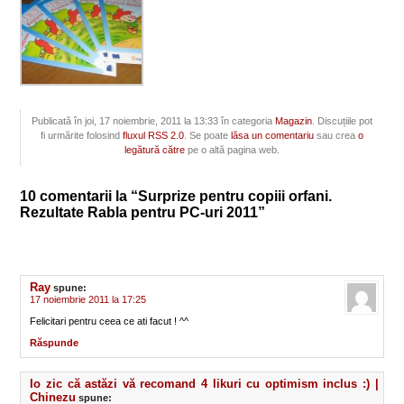
Publicată în joi, 17 noiembrie, 2011 la 13:33 în categoria
Magazin
. Discuțiile pot
fi urmărite folosind
fluxul RSS 2.0
. Se poate
lăsa un comentariu
sau crea
o
legătură către
pe o altă pagina web.
10 comentarii la “Surprize pentru copiii orfani.
Rezultate Rabla pentru PC-uri 2011”
Ray
spune:
17 noiembrie 2011 la 17:25
Felicitari pentru ceea ce ati facut ! ^^
Răspunde
Io zic că astăzi vă recomand 4 likuri cu optimism inclus :) |
Chinezu
spune: