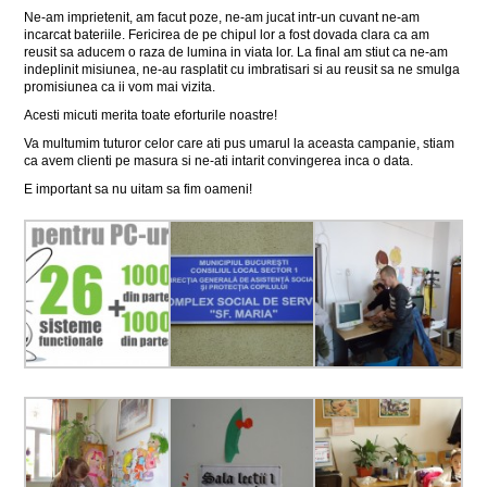
Ne-am imprietenit, am facut poze, ne-am jucat intr-un cuvant ne-am
incarcat bateriile. Fericirea de pe chipul lor a fost dovada clara ca am
reusit sa aducem o raza de lumina in viata lor. La final am stiut ca ne-am
indeplinit misiunea, ne-au rasplatit cu imbratisari si au reusit sa ne smulga
promisiunea ca ii vom mai vizita.
Acesti micuti merita toate eforturile noastre!
Va multumim tuturor celor care ati pus umarul la aceasta campanie, stiam
ca avem clienti pe masura si ne-ati intarit convingerea inca o data.
E important sa nu uitam sa fim oameni!