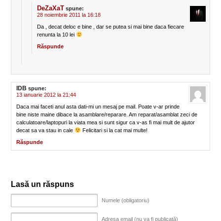
DeZaXaT
spune:
28 noiembrie 2011 la 16:18
Da , decat deloc e bine , dar se putea si mai bine daca fiecare
renunta la 10 lei
Răspunde
IDB
spune:
13 ianuarie 2012 la 21:44
Daca mai faceti anul asta dati-mi un mesaj pe mail. Poate v-ar prinde
bine niste maine dibace la asamblare/reparare. Am reparat/asamblat zeci de
calculatoare/laptopuri la viata mea si sunt sigur ca v-as fi mai mult de ajutor
decat sa va stau in cale
Felicitari si la cat mai multe!
Răspunde
Lasă un răspuns
Numele (obligatoriu)
Adresa email (nu va fi publicată)