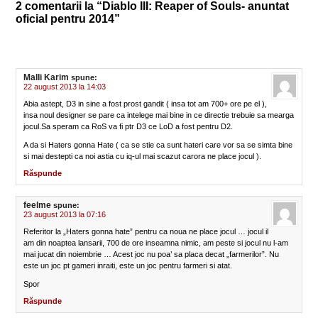
2 comentarii la “Diablo III: Reaper of Souls- anuntat
oficial pentru 2014”
Malli Karim
spune:
22 august 2013 la 14:03
Abia astept, D3 in sine a fost prost gandit ( insa tot am 700+ ore pe el ),
insa noul designer se pare ca intelege mai bine in ce directie trebuie sa mearga
jocul.Sa speram ca RoS va fi ptr D3 ce LoD a fost pentru D2.
A da si Haters gonna Hate ( ca se stie ca sunt hateri care vor sa se simta bine
si mai destepti ca noi astia cu iq-ul mai scazut carora ne place jocul ).
Răspunde
feelme
spune:
23 august 2013 la 07:16
Referitor la „Haters gonna hate” pentru ca noua ne place jocul … jocul il
am din noaptea lansarii, 700 de ore inseamna nimic, am peste si jocul nu l-am
mai jucat din noiembrie … Acest joc nu poa’ sa placa decat „farmerilor”. Nu
este un joc pt gameri inraiti, este un joc pentru farmeri si atat.
Spor
Răspunde