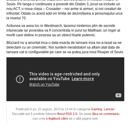
Souls. Pe langa o continuare a povestii din Diablo 3, jocul va include un
nou ACT, o noua clasa – Crusader – noi arme si armuri, si noi creaturi de
infruntat. Odata cu acest add-on limita de dezvoltarea a personajului urca
la nivelul 70.
Actiunea va avea loc in Westmarch, taramul misterios plin de secrete
intunecate iar povestea va fi concentrata in jurul lui Malthael, un inger al
mortii care detine in posesia sa un obiect foarte puternic.
Blizzard nu a anuntat inca o data exacta de lansare insa ne-a lasat sa ne
delectam cu un cinematic. Noi suntem nerabdatori sa aflam atat data de
lansare cat si configuratiile pe care se va putea juca noul Reaper of Souls.
Publicată în joi, 22 august, 2013 la 13:44 în categoria
Gaming
,
Lansari
.
Discuțiile pot fi urmărite folosind
fluxul RSS 2.0
. Se poate
lăsa un comentariu
sau crea
o legătură către
pe o altă pagina web.