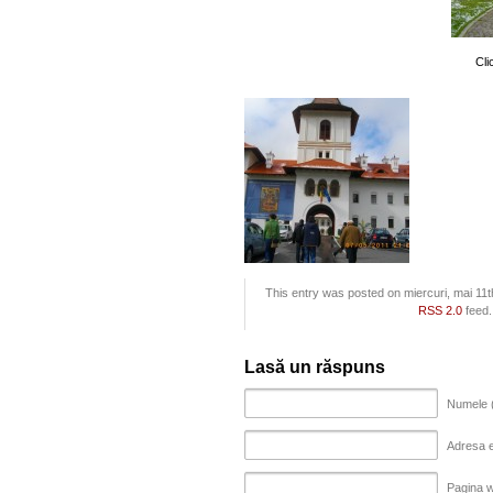
Cli
This entry was posted on miercuri, mai 11th
RSS 2.0
feed.
Lasă un răspuns
Numele (
Adresa em
Pagina 