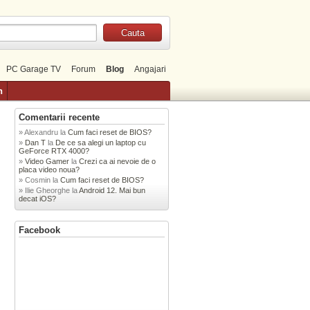
PC Garage TV
Forum
Blog
Angajari
n
Comentarii recente
Alexandru
la
Cum faci reset de BIOS?
Dan T
la
De ce sa alegi un laptop cu
GeForce RTX 4000?
Video Gamer
la
Crezi ca ai nevoie de o
placa video noua?
Cosmin
la
Cum faci reset de BIOS?
Ilie Gheorghe
la
Android 12. Mai bun
decat iOS?
Facebook