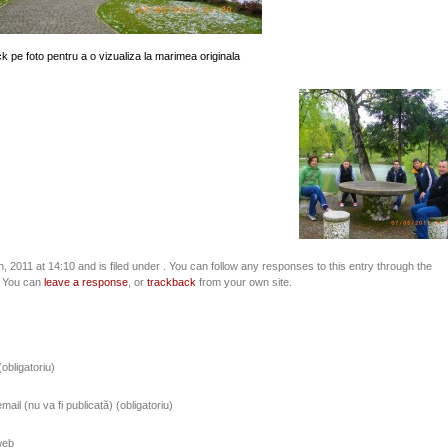
ck pe foto pentru a o vizualiza la marimea originala
, 2011 at 14:10 and is filed under . You can follow any responses to this entry through the
 You can
leave a response
, or
trackback
from your own site.
obligatoriu)
ail (nu va fi publicată) (obligatoriu)
web