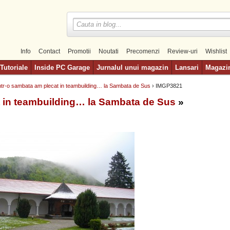
Info
Contact
Promotii
Noutati
Precomenzi
Review-uri
Wishlist
Tutoriale
Inside PC Garage
Jurnalul unui magazin
Lansari
Magazi
ntr-o sambata am plecat in teambuilding… la Sambata de Sus
› IMGP3821
t in teambuilding… la Sambata de Sus
»