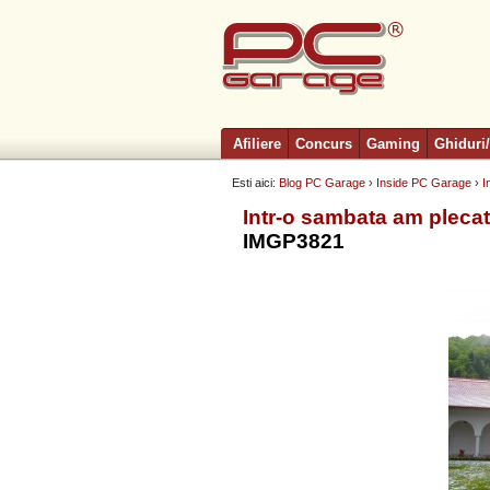
Afiliere
Concurs
Gaming
Ghiduri/
Esti aici:
Blog PC Garage
›
Inside PC Garage
›
I
Intr-o sambata am pleca
IMGP3821