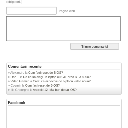
(obligatoriu)
Pagina web
Comentarii recente
Alexandru
la
Cum faci reset de BIOS?
Dan T
la
De ce sa alegi un laptop cu GeForce RTX 4000?
Video Gamer
la
Crezi ca ai nevoie de o placa video noua?
Cosmin
la
Cum faci reset de BIOS?
Ilie Gheorghe
la
Android 12. Mai bun decat iOS?
Facebook