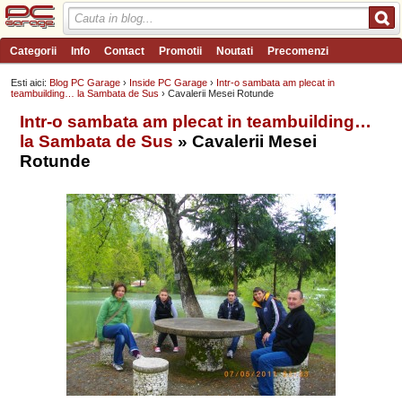
Categorii
Info
Contact
Promotii
Noutati
Precomenzi
Review-uri
Wishlist
PC Garage TV
Forum
Blog
Angajari
Esti aici:
Blog PC Garage
›
Inside PC Garage
›
Intr-o sambata am plecat in
teambuilding… la Sambata de Sus
› Cavalerii Mesei Rotunde
Intr-o sambata am plecat in teambuilding…
la Sambata de Sus
» Cavalerii Mesei
Rotunde