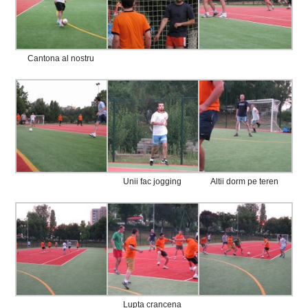
Cantona al nostru
Unii fac jogging
Altii dorm pe teren
Lupta crancena