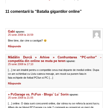
11 comentarii la “Batalia gigantilor online”
Gabi
spune:
25 iunie 2008 la 16:59
Bine bine, dar cine a castigat?
Răspunde
Mădălin Durcă » Arhive » Confruntarea “PC-urilor” -
competitia din online se muta pe teren
spune:
25 iunie 2008 la 17:10
[…] ne-am intalnit pentru o competitie ceva mai departe de mediul online. Dupa
ce am schimbat cu Liviu cateva mesaje, am reusit sa punem fata in
fata echipele de fotbal PCfun si PC […]
Răspunde
» PcGarage vs. PcFun - Blogu` Lu` Sorin
spune:
25 iunie 2008 la 21:05
[…] online. O data sunt concurenti online, dar stirea nu se refera la acest lucru.
Aflam de pe blogul PCGarage ca cele 2 companii au organizat un meci de