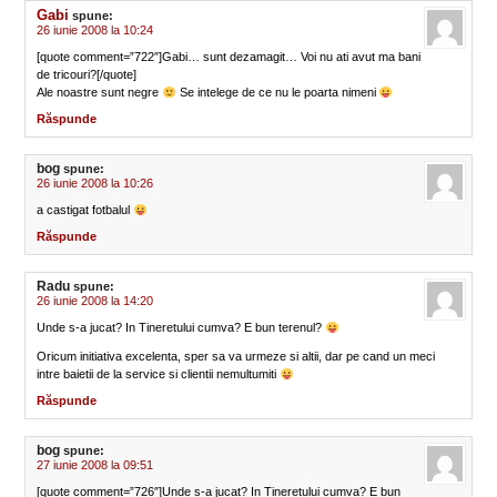
Gabi
spune:
26 iunie 2008 la 10:24
[quote comment=”722″]Gabi… sunt dezamagit… Voi nu ati avut ma bani
de tricouri?[/quote]
Ale noastre sunt negre
Se intelege de ce nu le poarta nimeni
Răspunde
bog
spune:
26 iunie 2008 la 10:26
a castigat fotbalul
Răspunde
Radu
spune:
26 iunie 2008 la 14:20
Unde s-a jucat? In Tineretului cumva? E bun terenul?
Oricum initiativa excelenta, sper sa va urmeze si altii, dar pe cand un meci
intre baietii de la service si clientii nemultumiti
Răspunde
bog
spune:
27 iunie 2008 la 09:51
[quote comment=”726″]Unde s-a jucat? In Tineretului cumva? E bun