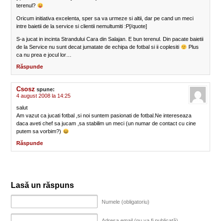
terenul?
Oricum initiativa excelenta, sper sa va urmeze si altii, dar pe cand un meci
intre baietii de la service si clientii nemultumiti :P[/quote]
S-a jucat in incinta Strandului Cara din Salajan. E bun terenul. Din pacate baietii
de la Service nu sunt decat jumatate de echipa de fotbal si ii coplesiti
Plus
ca nu prea e jocul lor…
Răspunde
Csosz
spune:
4 august 2008 la 14:25
salut
Am vazut ca jucati fotbal ,si noi suntem pasionati de fotbal.Ne intereseaza
daca aveti chef sa jucam ,sa stabilim un meci (un numar de contact cu cine
putem sa vorbim?)
Răspunde
Lasă un răspuns
Numele (obligatoriu)
Adresa email (nu va fi publicată)