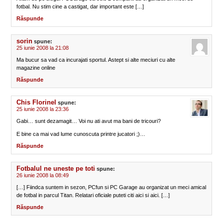
fotbal. Nu stim cine a castigat, dar important este […]
Răspunde
sorin
spune:
25 iunie 2008 la 21:08
Ma bucur sa vad ca incurajati sportul. Astept si alte meciuri cu alte
magazine online
Răspunde
Chis Florinel
spune:
25 iunie 2008 la 23:36
Gabi… sunt dezamagit… Voi nu ati avut ma bani de tricouri?
E bine ca mai vad lume cunoscuta printre jucatori ;)…
Răspunde
Fotbalul ne uneste pe toti
spune:
26 iunie 2008 la 08:49
[…] Fiindca suntem in sezon, PCfun si PC Garage au organizat un meci amical
de fotbal in parcul Titan. Relatari oficiale puteti citi aici si aici. […]
Răspunde