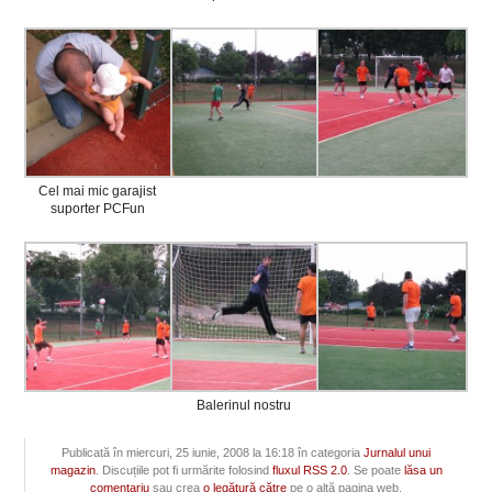
Cel mai mic garajist
suporter PCFun
Balerinul nostru
Publicată în miercuri, 25 iunie, 2008 la 16:18 în categoria
Jurnalul unui
magazin
. Discuțiile pot fi urmărite folosind
fluxul RSS 2.0
. Se poate
lăsa un
comentariu
sau crea
o legătură către
pe o altă pagina web.