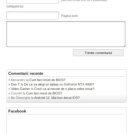
(obligatoriu)
Pagina web
Comentarii recente
Alexandru
la
Cum faci reset de BIOS?
Dan T
la
De ce sa alegi un laptop cu GeForce RTX 4000?
Video Gamer
la
Crezi ca ai nevoie de o placa video noua?
Cosmin
la
Cum faci reset de BIOS?
Ilie Gheorghe
la
Android 12. Mai bun decat iOS?
Facebook