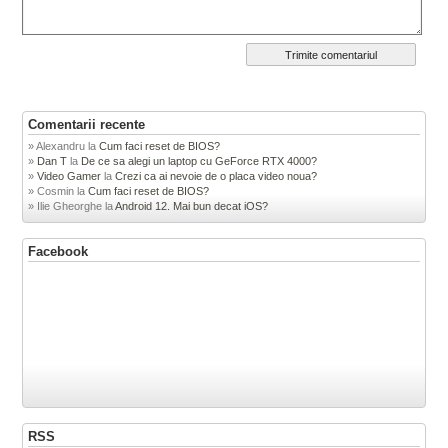
Comentarii recente
Alexandru
la
Cum faci reset de BIOS?
Dan T
la
De ce sa alegi un laptop cu GeForce RTX 4000?
Video Gamer
la
Crezi ca ai nevoie de o placa video noua?
Cosmin
la
Cum faci reset de BIOS?
Ilie Gheorghe
la
Android 12. Mai bun decat iOS?
Facebook
RSS