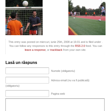
This entry was posted on miercuri, iunie 25th, 2008 at 16:01 and is filed under .
You can follow any responses to this entry through the
RSS 2.0
feed. You can
leave a response
, or
trackback
from your own site.
Lasă un răspuns
Numele (obligatoriu)
Adresa email (nu va fi publicată)
(obligatoriu)
Pagina web