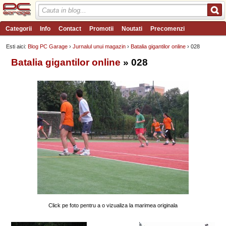
Categorii
Info
Contact
Promotii
Noutati
Precomenzi
Review-uri
Wishlist
PC Garage TV
Forum
Blog
Angajari
Esti aici:
Blog PC Garage
›
Jurnalul unui magazin
›
Batalia gigantilor online
› 028
Batalia gigantilor online
» 028
Click pe foto pentru a o vizualiza la marimea originala