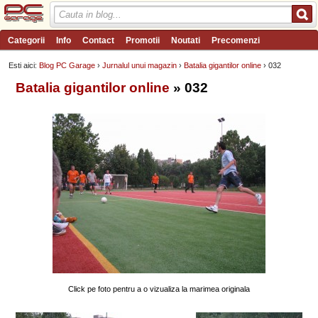
Categorii
Info
Contact
Promotii
Noutati
Precomenzi
Review-uri
Wishlist
PC Garage TV
Forum
Blog
Angajari
Esti aici:
Blog PC Garage
›
Jurnalul unui magazin
›
Batalia gigantilor online
› 032
Batalia gigantilor online
» 032
Click pe foto pentru a o vizualiza la marimea originala