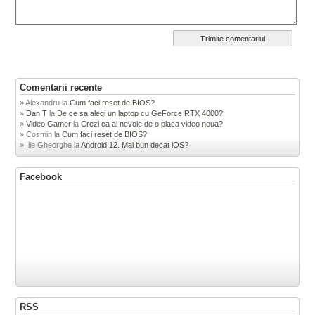
Comentarii recente
Alexandru
la
Cum faci reset de BIOS?
Dan T
la
De ce sa alegi un laptop cu GeForce RTX 4000?
Video Gamer
la
Crezi ca ai nevoie de o placa video noua?
Cosmin
la
Cum faci reset de BIOS?
Ilie Gheorghe
la
Android 12. Mai bun decat iOS?
Facebook
RSS